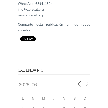
WhatsApp: 689411324
info@apfscat.org
www.apfscat.org
Comparte esta publicación en tus redes
sociales
CALENDARIO
L
M
M
J
V
S
D