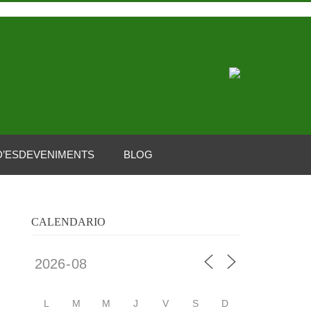
D’ESDEVENIMENTS
BLOG
CALENDARIO
L
M
M
J
V
S
D