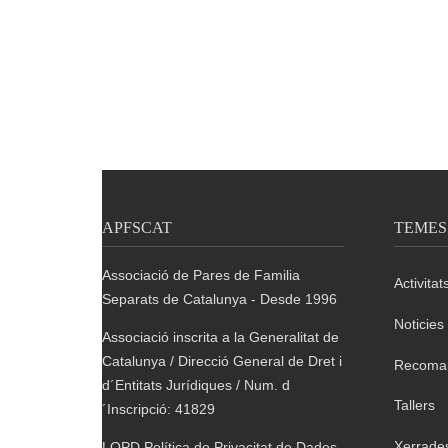
APFSCAT
TEMES
Associació de Pares de Familia
Activitat
Separats de Catalunya - Desde 1996
Noticies
Associació inscrita a la Generalitat de
Catalunya / Direcció General de Dret i
Recoma
d´Entitats Jurídiques / Num. d
Tallers
´Inscripció: 41829
Xerrade
LOPD Política de Privacitat de Dades