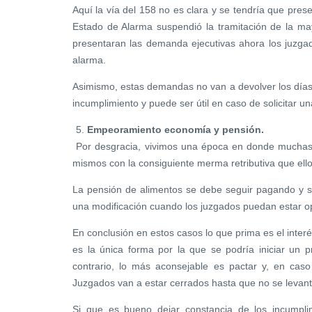
Aquí la vía del 158 no es clara y se tendría que pres
Estado de Alarma suspendió la tramitación de la m
presentaran las demanda ejecutivas ahora los juzga
alarma.
Asimismo, estas demandas no van a devolver los días 
incumplimiento y puede ser útil en caso de solicitar u
Empeoramiento economía y pensión.
Por desgracia, vivimos una época en donde muchas
mismos con la consiguiente merma retributiva que ell
La pensión de alimentos se debe seguir pagando y sól
una modificación cuando los juzgados puedan estar op
En conclusión en estos casos lo que prima es el interé
es la única forma por la que se podría iniciar un 
contrario, lo más aconsejable es pactar y, en cas
Juzgados van a estar cerrados hasta que no se levant
Si que es bueno dejar constancia de los incumpl