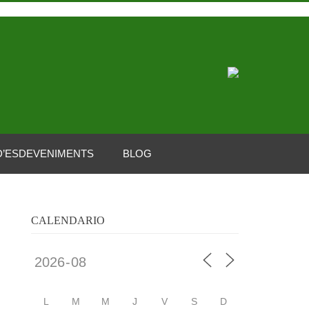
D’ESDEVENIMENTS
BLOG
CALENDARIO
L
M
M
J
V
S
D