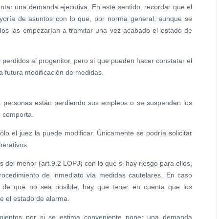
entar una demanda ejecutiva. En este sentido, recordar que el
ayoría de asuntos con lo que, por norma general, aunque se
dos las empezarían a tramitar una vez acabado el estado de
perdidos al progenitor, pero si que pueden hacer constatar el
na futura modificación de medidas.
 personas están perdiendo sus empleos o se suspenden los
o comporta.
o el juez la puede modificar. Únicamente se podría solicitar
erativos.
s del menor (art.9.2 LOPJ) con lo que si hay riesgo para ellos,
procedimiento de inmediato vía medidas cautelares. En caso
o de que no sea posible, hay que tener en cuenta que los
e el estado de alarma.
imientos por si se estima conveniente poner una demanda