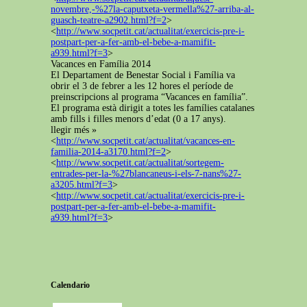
novembre,-%27la-caputxeta-vermella%27-arriba-al-
guasch-teatre-a2902.html?f=2
>
<
http://www.socpetit.cat/actualitat/exercicis-pre-i-
postpart-per-a-fer-amb-el-bebe-a-mamifit-
a939.html?f=3
>
Vacances en Família 2014
El Departament de Benestar Social i Família va
obrir el 3 de febrer a les 12 hores el període de
preinscripcions al programa “Vacances en família”.
El programa està dirigit a totes les famílies catalanes
amb fills i filles menors d’edat (0 a 17 anys).
llegir més »
<
http://www.socpetit.cat/actualitat/vacances-en-
familia-2014-a3170.html?f=2
>
<
http://www.socpetit.cat/actualitat/sortegem-
entrades-per-la-%27blancaneus-i-els-7-nans%27-
a3205.html?f=3
>
<
http://www.socpetit.cat/actualitat/exercicis-pre-i-
postpart-per-a-fer-amb-el-bebe-a-mamifit-
a939.html?f=3
>
Calendario