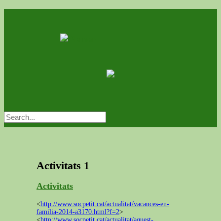
Activitats
1
Activitats
<
http://www.socpetit.cat/actualitat/vacances-en-
familia-2014-a3170.html?f=2
>
<
http://www.socpetit.cat/actualitat/aquest-