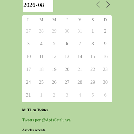
L
M
M
J
V
S
D
27
28
29
30
31
1
2
3
4
5
6
7
8
9
10
11
12
13
14
15
16
17
18
19
20
21
22
23
24
25
26
27
28
29
30
31
1
2
3
4
5
6
Mi TL en Twitter
Tweets por @ApfsCatalunya
Articles recents