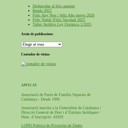
Desheredar al hijo ausente
Renda 2025
Feliç Any Nou / feliz Año nuevo 2026
Feliç Nadal /Feliz Navidad 2025
Taller Jurídico Ley Orgánica 1/2025
Arxiu de publicacions
Arxiu
de
publicacions
Contador de visitas
APFSCAT
Associació de Pares de Familia Separats de
Catalunya - Desde 1996
Associació inscrita a la Generalitat de Catalunya /
Direcció General de Dret i d´Entitats Jurídiques /
Num. d´Inscripció: 41829
LOPD Política de Privacitat de Dades