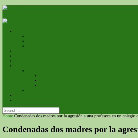
L’associació
Qui som
On estem
Estatuts
Serveis
Com associar-se?
Contacte
Galeria
Fotos
Premio a ApfsCatalunya de la Pizarra de Raimunda
Cursa Mercé 2014
Jornadas sobre el Código Civil de Familia
Videos
Calendari d’Esdeveniments
Blog
Home
Condenadas dos madres por la agresión a una profesora en un colegio d
Condenadas dos madres por la agresi