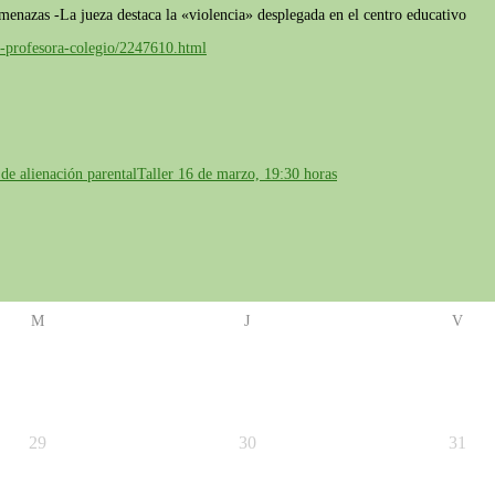
amenazas -La jueza destaca la «violencia» desplegada en el centro educativo
n-profesora-colegio/2247610.html
de alienación parental
Taller 16 de marzo, 19:30 horas
M
J
V
29
30
31