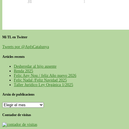
31
1
Mi TL en Twitter
Tweets por @ApfsCatalunya
Articles recents
Desheredar al hijo ausente
Renda 2025
Feliç Any Nou / feliz Año nuevo 2026
Feliç Nadal /Feliz Navidad 2025
Taller Jurídico Ley Orgánica 1/2025
Arxiu de publicacions
Arxiu
de
publicacions
Contador de visitas