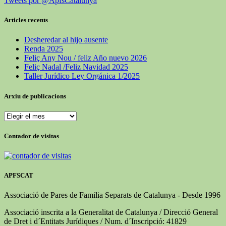
Tweets por @ApfsCatalunya
Articles recents
Desheredar al hijo ausente
Renda 2025
Feliç Any Nou / feliz Año nuevo 2026
Feliç Nadal /Feliz Navidad 2025
Taller Jurídico Ley Orgánica 1/2025
Arxiu de publicacions
Arxiu
de
publicacions
Contador de visitas
APFSCAT
Associació de Pares de Familia Separats de Catalunya - Desde 1996
Associació inscrita a la Generalitat de Catalunya / Direcció General
de Dret i d´Entitats Jurídiques / Num. d´Inscripció: 41829