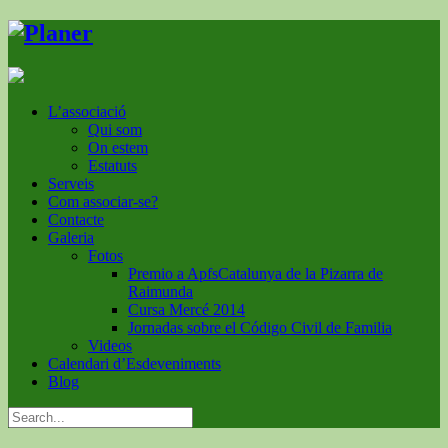
L’associació
Qui som
On estem
Estatuts
Serveis
Com associar-se?
Contacte
Galeria
Fotos
Premio a ApfsCatalunya de la Pizarra de
Raimunda
Cursa Mercé 2014
Jornadas sobre el Código Civil de Familia
Videos
Calendari d’Esdeveniments
Blog