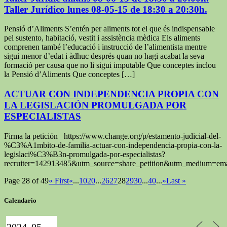
Pensió d’Aliments S’entén per aliments tot el que és indispensable
pel sustento, habitació, vestit i assistència mèdica Els aliments
comprenen també l’educació i instrucció de l’alimentista mentre
sigui menor d’edat i àdhuc després quan no hagi acabat la seva
formació per causa que no li sigui imputable Que conceptes inclou
la Pensió d’Aliments Que conceptes […]
ACTUAR CON INDEPENDENCIA PROPIA CON
LA LEGISLACIÓN PROMULGADA POR
ESPECIALISTAS
Firma la petición https://www.change.org/p/estamento-judicial-del-
%C3%A1mbito-de-familia-actuar-con-independencia-propia-con-la-
legislaci%C3%B3n-promulgada-por-especialistas?
recruiter=142913485&utm_source=share_petition&utm_medium=ema
Page 28 of 49
« First
«
...
10
20
...
26
27
28
29
30
...
40
...
»
Last »
Calendario