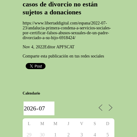
casos de divorcio no están
sujetos a donaciones
https://www.libertaddigital.com/espana/2022-07-
23/andalucia-primera-condena-a-servicios-sociales-
por-certificar-falsos-abusos-sexuales-de-un-padre-
divorciado-a-su-hijo-6918424/
Nov 4, 2022
Editor APFSCAT
Comparte esta publicación en tus redes sociales
Calendario
L
M
M
J
V
S
D
29
30
1
2
3
4
5