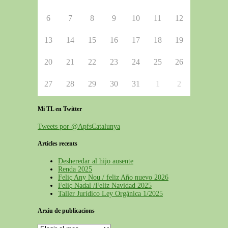
6
7
8
9
10
11
12
13
14
15
16
17
18
19
20
21
22
23
24
25
26
27
28
29
30
31
1
2
Mi TL en Twitter
Tweets por @ApfsCatalunya
Articles recents
Desheredar al hijo ausente
Renda 2025
Feliç Any Nou / feliz Año nuevo 2026
Feliç Nadal /Feliz Navidad 2025
Taller Jurídico Ley Orgánica 1/2025
Arxiu de publicacions
Arxiu