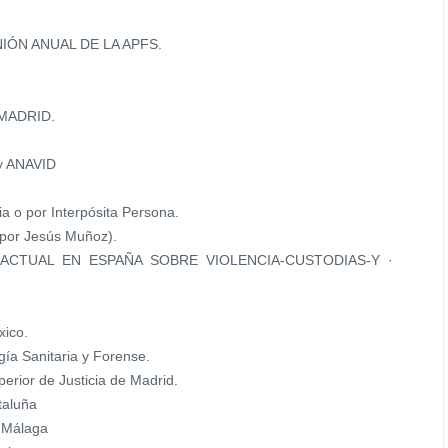
EUNIÓN ANUAL DE LA APFS.
-MADRID.
y ANAVID
ia o por Interpósita Persona.
 por Jesús Muñoz).
CIÓN ACTUAL EN ESPAÑA SOBRE VIOLENCIA-CUSTODIAS-Y ·
xico.
gía Sanitaria y Forense.
erior de Justicia de Madrid.
taluña
S Málaga