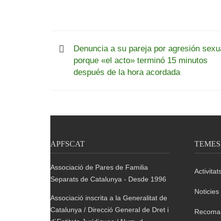
Denuncia a su pareja por agresión sexu
porque «el acto» terminó 15 minutos
después de la hora acordada
APFSCAT
TEMES
Associació de Pares de Familia
Activitat
Separats de Catalunya - Desde 1996
Noticies
Associació inscrita a la Generalitat de
Catalunya / Direcció General de Dret i
Recoma