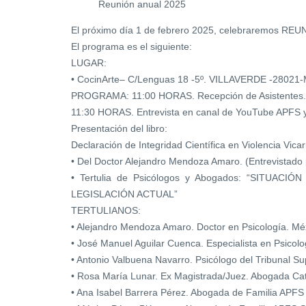
Reunión anual 2025
El próximo día 1 de febrero 2025, celebraremos R
El programa es el siguiente:
LUGAR:
• CocinArte– C/Lenguas 18 -5º. VILLAVERDE -28021
PROGRAMA: 11:00 HORAS. Recepción de Asistentes.
11:30 HORAS. Entrevista en canal de YouTube APFS 
Presentación del libro:
Declaración de Integridad Científica en Violencia Vicar
• Del Doctor Alejandro Mendoza Amaro. (Entrevistado
• Tertulia de Psicólogos y Abogados: “SITUA
LEGISLACIÓN ACTUAL”
TERTULIANOS:
• Alejandro Mendoza Amaro. Doctor en Psicología. Mé
• José Manuel Aguilar Cuenca. Especialista en Psicolo
• Antonio Valbuena Navarro. Psicólogo del Tribunal Sup
• Rosa María Lunar. Ex Magistrada/Juez. Abogada Ca
• Ana Isabel Barrera Pérez. Abogada de Familia APF