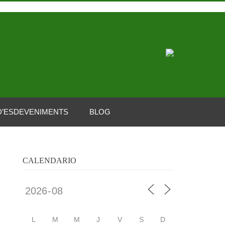
D’ESDEVENIMENTS
BLOG
CALENDARIO
L
M
M
J
V
S
D