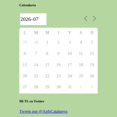
Calendario
L
M
M
J
V
S
D
29
30
1
2
3
4
5
6
7
8
9
10
11
12
13
14
15
16
17
18
19
20
21
22
23
24
25
26
27
28
29
30
31
1
2
Mi TL en Twitter
Tweets por @ApfsCatalunya