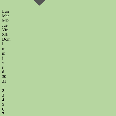
Lun
Mar
Mié
Jue
Vie
Sáb
Dom
l
m
m
j
v
s
d
30
31
1
2
3
4
5
6
7