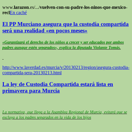
www.
larazon
.es/.../
vuelven-con-su-padre-los-ninos-que-mexico
-
recl
En caché
El PP Murciano asegura que la custodia compartida
será una realidad «en pocos meses»
«Garantizará el derecho de los niños a crecer y ser educados por ambos
padres aunque estén separados», explica la diputada Violante Tomás.
http://www.laverdad.es/murcia/v/20130213/region/asegura-custodia-
compartida-sera-20130213.html
La ley de Custodia Compartida estará lista en
primavera para Murcia
La normativa, que llega a la Asamblea Regional de Murcia, evitará que se
excluya a los padres separados en la vida de los hijos