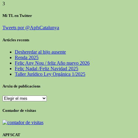
3
Mi TL en Twitter
Tweets por @ApfsCatalunya
Articles recents
Desheredar al hijo ausente
Renda 2025
Feliç Any Nou / feliz Año nuevo 2026
Feliç Nadal /Feliz Navidad 2025
Taller Jurídico Ley Orgánica 1/2025
Arxiu de publicacions
Arxiu
de
publicacions
Contador de visitas
APFSCAT