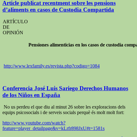
Article publicat recentment sobre les pensions
d’aliments en casos de Custodia Compartida
ARTÍCULO
DE
OPINIÓN
Pensiones alimenticias en los casos de custodia compa
http://www.lexfamily.es/revista.php?codigo=1084
Conferencia José Luis Sariego Derechos Humanos
de los Niños en España
No us perdeu el que diu al minut 26 sobre les exploracions dels
equips psicosocials i de serveis socials perquè és molt molt fort:
http://www.youtube.com/watch?
feature=player_detailpage&v=kLrfr898JxU#t=1581s