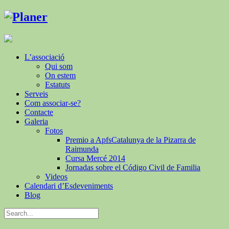
L’associació
Qui som
On estem
Estatuts
Serveis
Com associar-se?
Contacte
Galeria
Fotos
Premio a ApfsCatalunya de la Pizarra de
Raimunda
Cursa Mercé 2014
Jornadas sobre el Código Civil de Familia
Videos
Calendari d’Esdeveniments
Blog