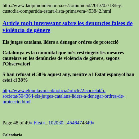
http://www.laopiniondemurcia.es/comunidad/2013/02/13/ley-
custodia-compartida-estara-lista-primavera/453842.html
Article molt interessant sobre les denuncies falses de
violència de gènere
Els jutges catalans, líders a denegar ordres de protecció
Catalunya és la comunitat que més restringeix les mesures
cautelars en les denúncies de violència de gènere, segons
l'Observatori
S'han refusat el 58% aquest any, mentre a l'Estat espanyol han
estat el 38%
http://www.elpuntavui.cat/noticia/article/2-societat/5-
societat/594364-els-jutges-catalans-liders-a-denegar-ordres-de-
proteccio.html
Page 48 of 49
« First
«
...
10
20
30
...
45
46
47
48
49
»
Calendario