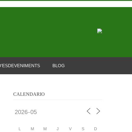
D’ESDEVENIMENTS
BLOG
CALENDARIO
L
M
M
J
V
S
D