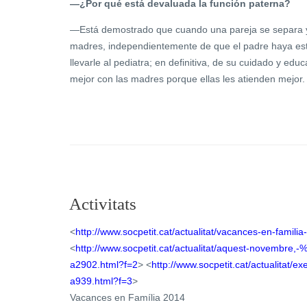
—¿Por qué está devaluada la función paterna?
—Está demostrado que cuando una pareja se separa y 
madres, independientemente de que el padre haya esta
llevarle al pediatra; en definitiva, de su cuidado y ed
mejor con las madres porque ellas les atienden mejor.
Activitats
<
http://www.socpetit.cat/actualitat/vacances-en-famil
<
http://www.socpetit.cat/actualitat/aquest-novembre,-
a2902.html?f=2
> <
http://www.socpetit.cat/actualitat/e
a939.html?f=3
>
Vacances en Família 2014