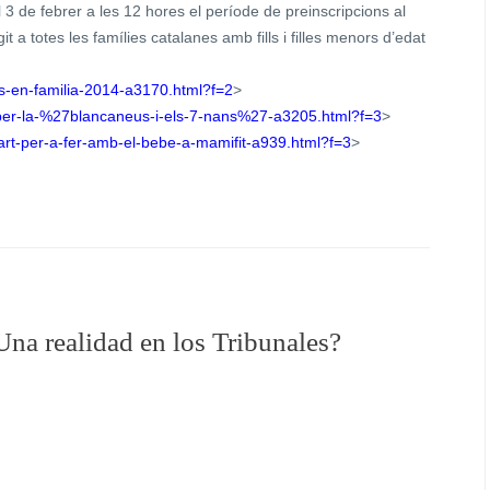
 3 de febrer a les 12 hores el període de preinscripcions al
 a totes les famílies catalanes amb fills i filles menors d’edat
ces-en-familia-2014-a3170.html?f=2
>
s-per-la-%27blancaneus-i-els-7-nans%27-a3205.html?f=3
>
stpart-per-a-fer-amb-el-bebe-a-mamifit-a939.html?f=3
>