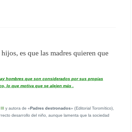
 hijos, es que las madres quieren que
hay hombres que son considerados por sus propias
s, lo que motiva que se alejen más .
III
y autora de «
Padres destronados
» (Editorial Toromítico),
orrecto desarrollo del niño, aunque lamenta que la sociedad