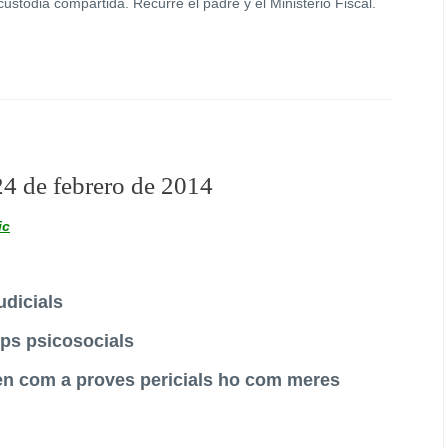
custodia compartida. Recurre el padre y el Ministerio Fiscal.
24 de febrero de 2014
ic
udicials
ps psicosocials
ten com a proves pericials ho com meres