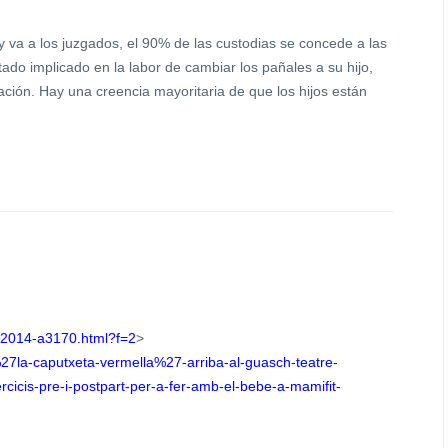
va a los juzgados, el 90% de las custodias se concede a las
do implicado en la labor de cambiar los pañales a su hijo,
ucación. Hay una creencia mayoritaria de que los hijos están
ia-2014-a3170.html?f=2
>
%27la-caputxeta-vermella%27-arriba-al-guasch-teatre-
xercicis-pre-i-postpart-per-a-fer-amb-el-bebe-a-mamifit-