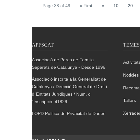
Page 38 of 49
« First
«
10
20
APFSCAT
TEMES
Associació de Pares de Familia
Activitat
Separats de Catalunya - Desde 1996
Noticies
Associació inscrita a la Generalitat de
Catalunya / Direcció General de Dret i
Recoma
d´Entitats Jurídiques / Num. d
Tallers
´Inscripció: 41829
Xerrade
LOPD Política de Privacitat de Dades