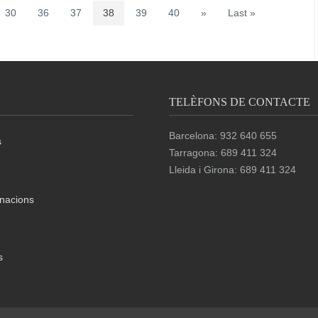
30
36
37
38
39
40
»
Last »
TELÈFONS DE CONTACTE
Barcelona: 932 640 655
s
Tarragona: 689 411 324
Lleida i Girona: 689 411 324
nacions
s