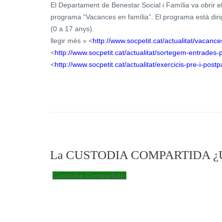
El Departament de Benestar Social i Família va obrir el
programa “Vacances en família”. El programa està dirigit
(0 a 17 anys).
llegir més » <
http://www.socpetit.cat/actualitat/vacan
<
http://www.socpetit.cat/actualitat/sortegem-entrade
<
http://www.socpetit.cat/actualitat/exercicis-pre-i-po
Custodia Compartida