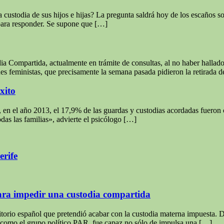
custodia de sus hijos e hijas? La pregunta saldrá hoy de los escaños soc
 para responder. Se supone que […]
ia Compartida, actualmente en trámite de consultas, al no haber hallado
es feministas, que precisamente la semana pasada pidieron la retirada d
xito
a, en el año 2013, el 17,9% de las guardas y custodias acordadas fuero
as las familias», advierte el psicólogo […]
erife
para impedir una custodia compartida
ritorio español que pretendió acabar con la custodia materna impuesta. 
e como el grupo político PAR, fue capaz no sólo de impulsa una […]