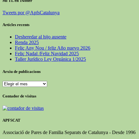
Mi TL en Twitter
Tweets por @ApfsCatalunya
Articles recents
Desheredar al hijo ausente
Renda 2025
Feliç Any Nou / feliz Año nuevo 2026
Feliç Nadal /Feliz Navidad 2025
Taller Jurídico Ley Orgánica 1/2025
Arxiu de publicacions
Arxiu
de
publicacions
Contador de visitas
APFSCAT
Associació de Pares de Familia Separats de Catalunya - Desde 1996