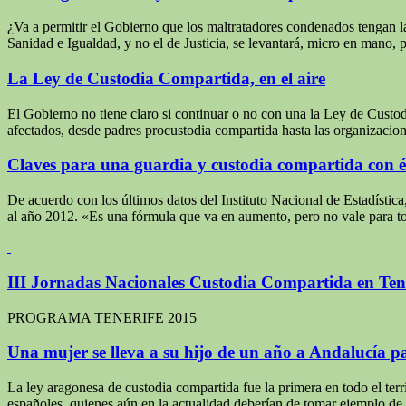
¿Va a permitir el Gobierno que los maltratadores condenados tengan la 
Sanidad e Igualdad, y no el de Justicia, se levantará, micro en mano,
La Ley de Custodia Compartida, en el aire
El Gobierno no tiene claro si continuar o no con una la Ley de Custod
afectados, desde padres procustodia compartida hasta las organizacion
Claves para una guardia y custodia compartida con é
De acuerdo con los últimos datos del Instituto Nacional de Estadístic
al año 2012. «Es una fórmula que va en aumento, pero no vale para tod
III Jornadas Nacionales Custodia Compartida en Ten
PROGRAMA TENERIFE 2015
Una mujer se lleva a su hijo de un año a Andalucía 
La ley aragonesa de custodia compartida fue la primera en todo el ter
españoles, quienes aún en la actualidad deberían de tomar ejemplo d