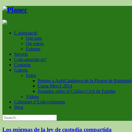
L’associació
Qui som
On estem
Estatuts
Serveis
Com associar-se?
Contacte
Galeria
Fotos
Premio a ApfsCatalunya de la Pizarra de Raimund
Cursa Mercé 2014
Jornadas sobre el Código Civil de Familia
Videos
Calendari d’Esdeveniments
Blog
Los enigmas de la ley de custodia compartida