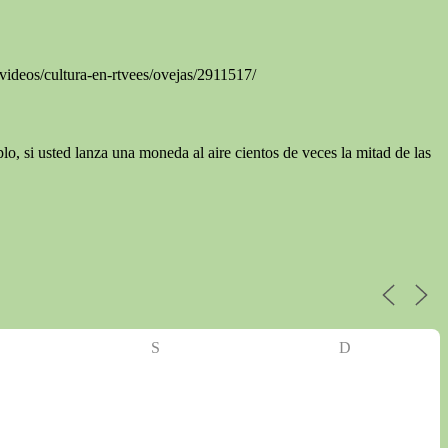
/videos/cultura-en-rtvees/ovejas/2911517/
, si usted lanza una moneda al aire cientos de veces la mitad de las
S
D