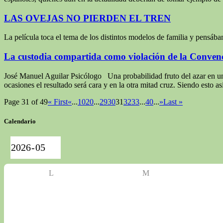
LAS OVEJAS NO PIERDEN EL TREN
La película toca el tema de los distintos modelos de familia y pensáb
La custodia compartida como violación de la Conve
José Manuel Aguilar Psicólogo Una probabilidad fruto del azar en un a
ocasiones el resultado será cara y en la otra mitad cruz. Siendo esto as
Page 31 of 49
« First
«
...
10
20
...
29
30
31
32
33
...
40
...
»
Last »
Calendario
L
M