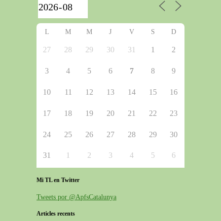
L
M
M
J
V
S
D
27
28
29
30
31
1
2
3
4
5
6
7
8
9
10
11
12
13
14
15
16
17
18
19
20
21
22
23
24
25
26
27
28
29
30
31
1
2
3
4
5
6
Mi TL en Twitter
Tweets por @ApfsCatalunya
Articles recents