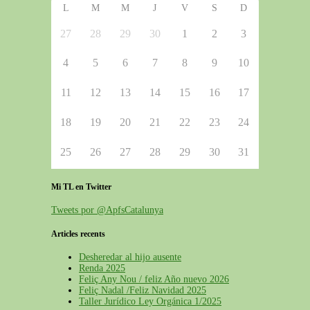
L
M
M
J
V
S
D
27
28
29
30
1
2
3
4
5
6
7
8
9
10
11
12
13
14
15
16
17
18
19
20
21
22
23
24
25
26
27
28
29
30
31
Mi TL en Twitter
Tweets por @ApfsCatalunya
Articles recents
Desheredar al hijo ausente
Renda 2025
Feliç Any Nou / feliz Año nuevo 2026
Feliç Nadal /Feliz Navidad 2025
Taller Jurídico Ley Orgánica 1/2025