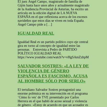
El juez Ángel Campo, magistrado de familia de
Gijón hasta hace unos años y actualmente magistrado
de la Audiencia Provincial de Asturias, ha escrito un
artículo en la edición digital de LA NUEVA
ESPAÑA en el que reflexiona acerca de los excesos
navideños que estos días se viven en toda España.
Ángel Campo pide a […]
IGUALDAD REAL
Igualdad Real es un partido político cuyo eje central
gira en torno al concepto de igualdad entre las
personas. Entrevista a Pedro de PARTIDO
POLÍTICO IGUALDAD REAL
https://www.youtube.com/watch?v=vHgSAmZzhpM
SALVADOR SOSTRES: «LA LEY DE
VIOLENCIA DE GÉNERO
ESPAÑOLA ES FASCISMO, ACUSA
AL HOMBRE SÓLO POR SERLO»
El tertuliano Salvador Sostres protagonizó una
enorme polémica en su intervención en el programa
‘Cómo lo ves’ de TVE presentado por Carlos
Herrera en el que habló de acoso sexual y violencia
de género. «Estoy de acuerdo en que un acosador es