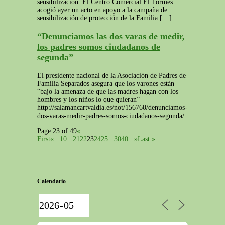
sensibilización. El Centro Comercial El Tormes
acogió ayer un acto en apoyo a la campaña de
sensibilización de protección de la Familia […]
“Denunciamos las dos varas de medir,
los padres somos ciudadanos de
segunda”
El presidente nacional de la Asociación de Padres de
Familia Separados asegura que los varones están
“bajo la amenaza de que las madres hagan con los
hombres y los niños lo que quieran”
http://salamancartvaldia.es/not/156760/denunciamos-
dos-varas-medir-padres-somos-ciudadanos-segunda/
Page 23 of 49
«
First
«
...
10
...
21
22
23
24
25
...
30
40
...
»
Last »
Calendario