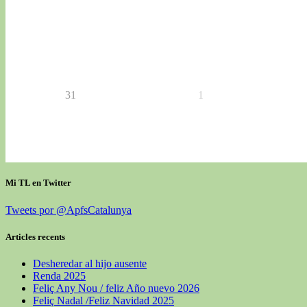
31
1
Mi TL en Twitter
Tweets por @ApfsCatalunya
Articles recents
Desheredar al hijo ausente
Renda 2025
Feliç Any Nou / feliz Año nuevo 2026
Feliç Nadal /Feliz Navidad 2025