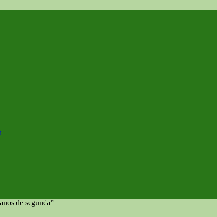
a
danos de segunda”