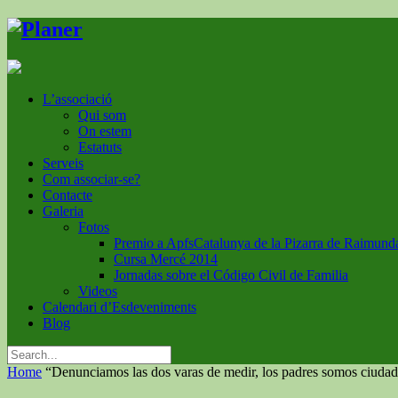
L’associació
Qui som
On estem
Estatuts
Serveis
Com associar-se?
Contacte
Galeria
Fotos
Premio a ApfsCatalunya de la Pizarra de Raimund
Cursa Mercé 2014
Jornadas sobre el Código Civil de Familia
Videos
Calendari d’Esdeveniments
Blog
Home
“Denunciamos las dos varas de medir, los padres somos ciuda