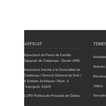
APFSCAT
TEME
Associació de Pares de Familia
Activitat
Separats de Catalunya - Desde 1996
Noticies
Associació inscrita a la Generalitat de
Catalunya / Direcció General de Dret i
Recoma
d´Entitats Jurídiques / Num. d
Tallers
´Inscripció: 41829
Xerrade
LOPD Política de Privacitat de Dades