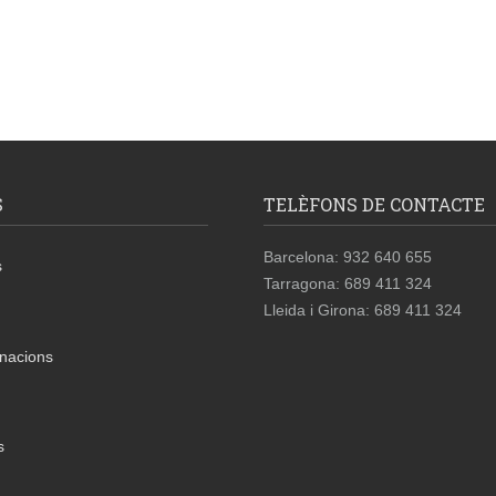
S
TELÈFONS DE CONTACTE
Barcelona: 932 640 655
s
Tarragona: 689 411 324
Lleida i Girona: 689 411 324
nacions
s