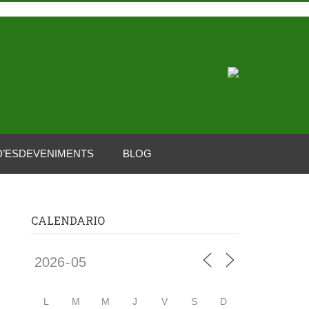
D’ESDEVENIMENTS
BLOG
CALENDARIO
L
M
M
J
V
S
D