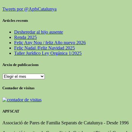
Tweets por @ApfsCatalunya
Articles recents
Desheredar al hijo ausente
Renda 2025
Feliç Any Nou / feliz Año nuevo 2026
Feliç Nadal /Feliz Navidad 2025
Taller Jurídico Ley Orgánica 1/2025
Arxiu de publicacions
Arxiu
de
publicacions
Contador de visitas
APFSCAT
Associació de Pares de Familia Separats de Catalunya - Desde 1996