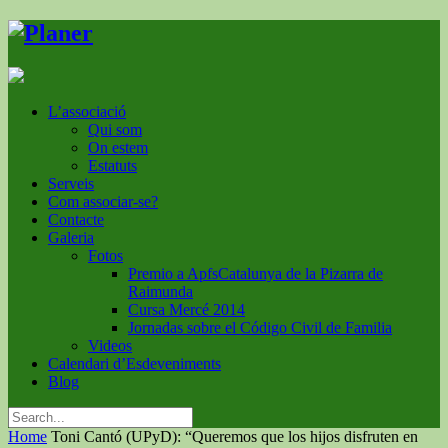
L’associació
Qui som
On estem
Estatuts
Serveis
Com associar-se?
Contacte
Galeria
Fotos
Premio a ApfsCatalunya de la Pizarra de
Raimunda
Cursa Mercé 2014
Jornadas sobre el Código Civil de Familia
Videos
Calendari d’Esdeveniments
Blog
Home
Toni Cantó (UPyD): “Queremos que los hijos disfruten en