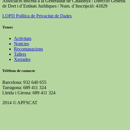
Associació inscrita a la Generalitat de Catalunya / Direcció General
de Dret i d´Entitats Jurídiques / Num. d´Inscripció: 41829
LOPD Política de Privacitat de Dades
Temes
Activitats
Noticies
Recomanacions
Tallers
Xerrades
Telèfons de contacte
Barcelona: 932 640 655
Tarragona: 689 411 324
Lleida i Girona: 689 411 324
2014 © APFSCAT