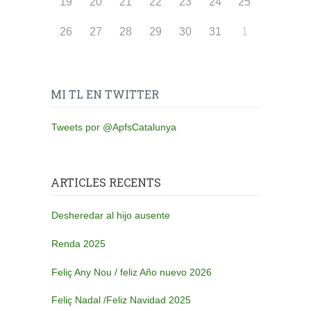
19
20
21
22
23
24
25
26
27
28
29
30
31
1
MI TL EN TWITTER
Tweets por @ApfsCatalunya
ARTICLES RECENTS
Desheredar al hijo ausente
Renda 2025
Feliç Any Nou / feliz Año nuevo 2026
Feliç Nadal /Feliz Navidad 2025