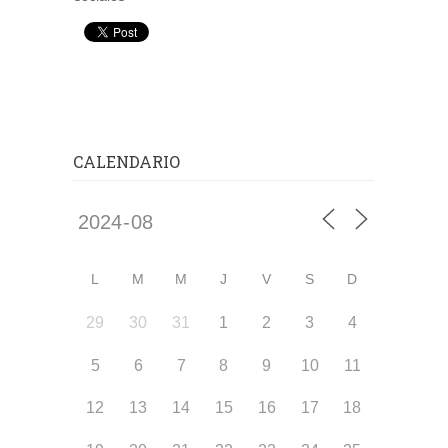
CALENDARIO
L
M
M
J
V
S
D
29
30
31
1
2
3
4
5
6
7
8
9
10
11
12
13
14
15
16
17
18