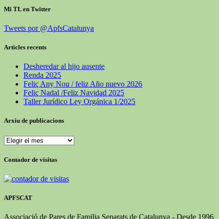
Mi TL en Twitter
Tweets por @ApfsCatalunya
Articles recents
Desheredar al hijo ausente
Renda 2025
Feliç Any Nou / feliz Año nuevo 2026
Feliç Nadal /Feliz Navidad 2025
Taller Jurídico Ley Orgánica 1/2025
Arxiu de publicacions
Arxiu
de
publicacions
Contador de visitas
APFSCAT
Associació de Pares de Familia Separats de Catalunya - Desde 1996