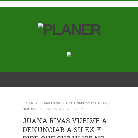
Home
Juana Rivas vuelve a denunciar a su ex y
pide que sus hijos no vuelvan con él
JUANA RIVAS VUELVE A
DENUNCIAR A SU EX Y