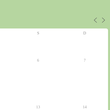
S
D
6
7
13
14