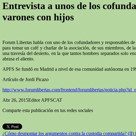
Entrevista a unos de los cofund
varones con hijos
Forum Libertas habla con uno de los cofundadores y responsables d
para tomar un café y charlar de la asociación, de sus miembros, de la
una travesía del desierto, en la que tantos hombres separados solo enc
abrasa el aliento.
APFS Se fundó en Madrid a nivel de esa comunidad autónoma en 19
Artículo de Jordi Picazo
http://www.forumlibertas.com/frontend/forumlibertas/noticia.php?id_
Abr 26, 2015
Editor APFSCAT
Comparte esta publicación en tus redes sociales
¿Cómo desmontar los argumentos contra la custodia compartida? (II)