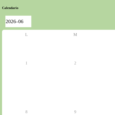
Calendario
L
M
1
2
8
9