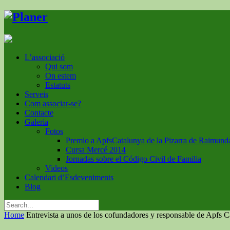
L’associació
Qui som
On estem
Estatuts
Serveis
Com associar-se?
Contacte
Galeria
Fotos
Premio a ApfsCatalunya de la Pizarra de Raimund
Cursa Mercé 2014
Jornadas sobre el Código Civil de Familia
Videos
Calendari d’Esdeveniments
Blog
Home
Entrevista a unos de los cofundadores y responsable de Apfs Ca