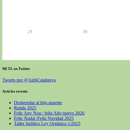
29
30
Mi TL en Twitter
Tweets por @ApfsCatalunya
Articles recents
Desheredar al hijo ausente
Renda 2025
Feliç Any Nou / feliz Año nuevo 2026
Feliç Nadal /Feliz Navidad 2025
Taller Jurídico Ley Orgánica 1/2025