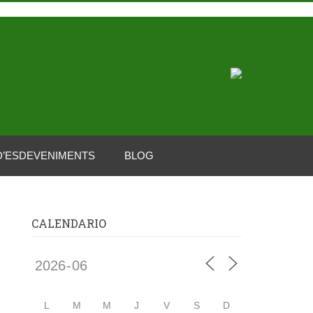
D’ESDEVENIMENTS
BLOG
CALENDARIO
L
M
M
J
V
S
D