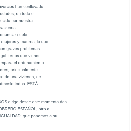
ivorcios han conllevado
iedades, en todo o
nocido por nuestra
araciones
denunciar suele
 mujeres y madres, lo que
con graves problemas
s gobiernos que vienen
 ampara el ordenamiento
eres, principalmente.
so de una vivienda, de
zcámoslo todos: ESTÁ
S dirige desde este momento dos
 OBRERO ESPAÑOL, otro al
IGUALDAD, que ponemos a su