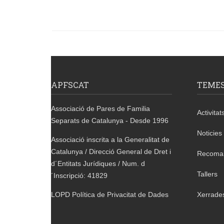
APFSCAT
TEME
Associació de Pares de Familia
Activitat
Separats de Catalunya - Desde 1996
Noticies
Associació inscrita a la Generalitat de
Catalunya / Direcció General de Dret i
Recoma
d´Entitats Jurídiques / Num. d
Tallers
´Inscripció: 41829
Xerrade
LOPD Política de Privacitat de Dades