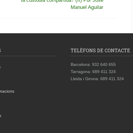
la custodia compartida? (II) Por José
Manuel Aguilar
S
TELÈFONS DE CONTACTE
Barcelona: 932 640 655
s
Tarragona: 689 411 324
Lleida i Girona: 689 411 324
nacions
s