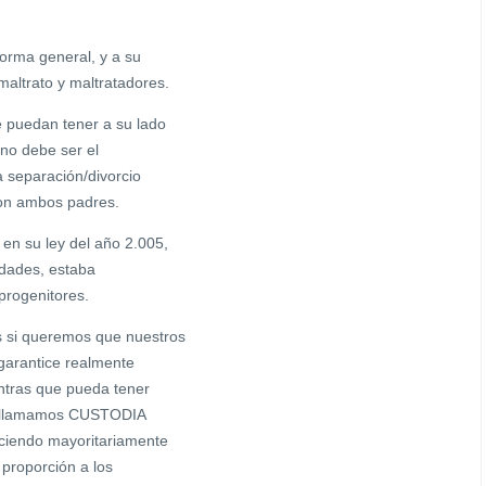
ma general, y a su
ltrato y maltratadores.
e puedan tener a su lado
 no debe ser el
a separación/divorcio
 con ambos padres.
 su ley del año 2.005,
idades, estaba
progenitores.
 si queremos que nuestros
 garantice realmente
ntras que pueda tener
que llamamos CUSTODIA
ciendo mayoritariamente
 proporción a los