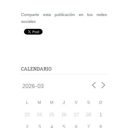
Comparte esta publicación en tus redes
sociales
CALENDARIO
L
M
M
J
V
S
D
23
24
25
26
27
28
1
2
3
4
5
6
7
8