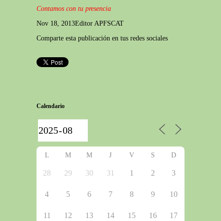
Contamos con tu presencia
Nov 18, 2013
Editor APFSCAT
Comparte esta publicación en tus redes sociales
Calendario
L
M
M
J
V
S
D
28
29
30
31
1
2
3
4
5
6
7
8
9
10
11
12
13
14
15
16
17