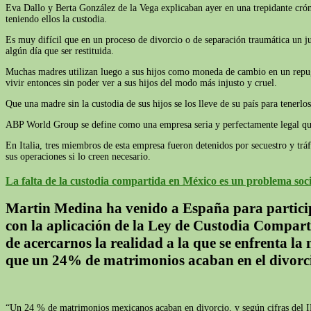
Eva Dallo y Berta González de la Vega explicaban ayer en una trepidante cró
teniendo ellos la custodia.
Es muy difícil que en un proceso de divorcio o de separación traumática un ju
algún día que ser restituida.
Muchas madres utilizan luego a sus hijos como moneda de cambio en un repugn
vivir entonces sin poder ver a sus hijos del modo más injusto y cruel.
Que una madre sin la custodia de sus hijos se los lleve de su país para tenerlo
ABP World Group se define como una empresa seria y perfectamente legal que "
En Italia, tres miembros de esta empresa fueron detenidos por secuestro y trá
sus operaciones si lo creen necesario.
La falta de la custodia compartida en México es un problema soci
Martin Medina ha venido a España para particip
con la aplicación de la Ley de Custodia Compart
de acercarnos la realidad a la que se enfrenta l
que un 24% de matrimonios acaban en el divorc
“Un 24 % de matrimonios mexicanos acaban en divorcio, y según cifras del IN