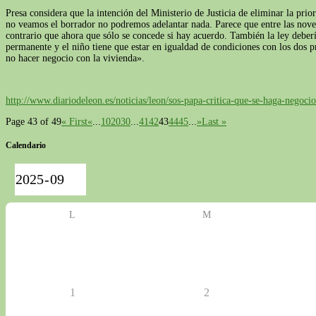
Presa considera que la intención del Ministerio de Justicia de eliminar la pr
no veamos el borrador no podremos adelantar nada. Parece que entre las noved
contrario que ahora que sólo se concede si hay acuerdo. También la ley deberí
permanente y el niño tiene que estar en igualdad de condiciones con los dos p
no hacer negocio con la vivienda».
http://www.diariodeleon.es/noticias/leon/sos-papa-critica-que-se-haga-neg
Page 43 of 49
« First
«
...
10
20
30
...
41
42
43
44
45
...
»
Last »
Calendario
L
M
1
2