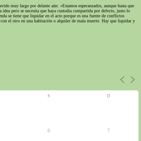
ecorrido muy largo por delante aún: «Estamos esperanzados, aunque hasta que
idea pero se necesita que haya custodia compartida por defecto, justo lo
da se tiene que liquidar en el acto porque es una fuente de conflictos
 con el otro en una habitación o alquiler de mala muerte. Hay que liquidar y
S
D
6
7