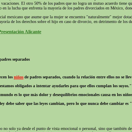
as vacaciones. El otro 50% de los padres que no logra un mutuo acuerdo tiene q
en la lucha que enfrenta la mayoría de los padres divorciados en México, dond
cial mexicano que asume que la mujer se encuentra "naturalmente" mejor dotada 
ayoría de los derechos sobre el hijo en caso de divorcio, en detrimento de los de
resentación Alicante
 padres separados
ecen los
niños
de padres separados, cuando la relación entre ellos no se lle
estamos obligados a intentar ayudarles para que ellos cumplan los suyos."
e mundo es lo que más dolor y desequilibrios emocionales causa en los niño
y debe saber que las leyes cambian, pero lo que nunca debe cambiar es " el
bo no solo ya desde el punto de vista emocional o personal, sino que también d