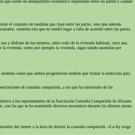
os que existe un desequilibrio económico importante entre las partes y cuando
rmine el conjunto de medidas que rijan entre las partes, sino que además
rador, cuestión esta que no tendrá lugar a falta de acuerdo entre las partes,
l uso y disfrute de los mismos, sobre todo de la vivienda habitual, cuyo uso,
 de la vivienda, como por ejemplo la vivienda, sigan siendo asumidas por
on medidas como que ambos progenitores tendrán que firmar la matrícula para
 asociaciones de custodia compartida, a los que ha informado de las
initivo a los representantes de la Asociación Custodia Compartida de Alicante
t, con las que se ha mantenido diversos encuentros durante los últimos meses.
 nombre del menor a la hora de dirimir la custodia compartida. «La ley exige
.