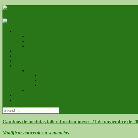
L’associació
Qui som
On estem
Estatuts
Serveis
Com associar-se?
Contacte
Galeria
Fotos
Premio a ApfsCatalunya de la Pizarra de Raimunda
Cursa Mercé 2014
Jornadas sobre el Código Civil de Familia
Videos
Calendari d’Esdeveniments
Blog
Cambios de medidas taller Jurídico jueves 21 de noviembre de 2
Modificar convenios o sentencias