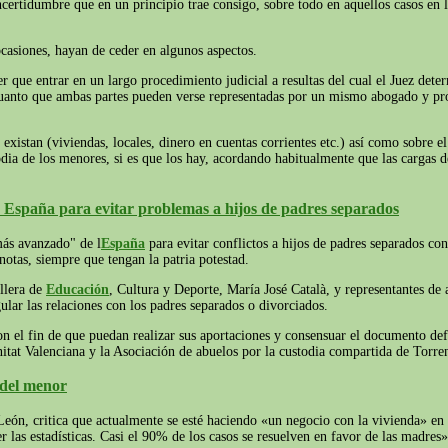
ertidumbre que en un principio trae consigo, sobre todo en aquellos casos en l
 ocasiones, hayan de ceder en algunos aspectos.
 que entrar en un largo procedimiento judicial a resultas del cual el Juez dete
uanto que ambas partes pueden verse representadas por un mismo abogado y procu
existan (viviendas, locales, dinero en cuentas corrientes etc.) así como sobre e
todia de los menores, si es que los hay, acordando habitualmente que las cargas
e España para evitar problemas a hijos de padres separados
más avanzado" de l
España
para evitar conflictos a hijos de padres separados c
notas, siempre que tengan la patria potestad.
ellera de
Educación
, Cultura y Deporte, María José Català, y representantes de
gular las relaciones con los padres separados o divorciados.
n el fin de que puedan realizar sus aportaciones y consensuar el documento def
tat Valenciana y la Asociación de abuelos por la custodia compartida de Torren
 del menor
 León, critica que actualmente se esté haciendo «un negocio con la vivienda» en
las estadísticas. Casi el 90% de los casos se resuelven en favor de las madres»