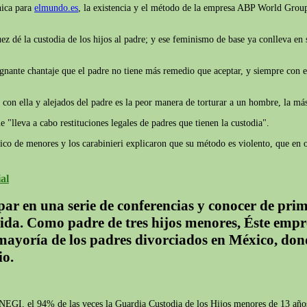
nica para
elmundo.es
, la existencia y el método de la empresa ABP World Group,
ez dé la custodia de los hijos al padre; y ese feminismo de base ya conlleva en
ante chantaje que el padre no tiene más remedio que aceptar, y siempre con el
s con ella y alejados del padre es la peor manera de torturar a un hombre, la más
lleva a cabo restituciones legales de padres que tienen la custodia".
fico de menores y los carabinieri explicaron que su método es violento, que en 
al
ar en una serie de conferencias y conocer de pr
ida. Como padre de tres hijos menores, Éste empr
a mayoría de los padres divorciados en México, don
io.
EGI, el 94% de las veces la Guardia Custodia de los Hijos menores de 13 años 