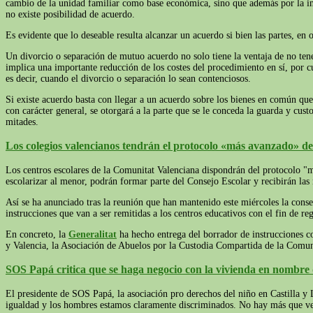
cambio de la unidad familiar como base económica, sino que además por la inc
no existe posibilidad de acuerdo.
Es evidente que lo deseable resulta alcanzar un acuerdo si bien las partes, en
Un divorcio o separación de mutuo acuerdo no solo tiene la ventaja de no tener
implica una importante reducción de los costes del procedimiento en sí, por c
es decir, cuando el divorcio o separación lo sean contenciosos.
Si existe acuerdo basta con llegar a un acuerdo sobre los bienes en común que 
con carácter general, se otorgará a la parte que se le conceda la guarda y cus
mitades.
Los colegios valencianos tendrán el protocolo «más avanzado» d
Los centros escolares de la Comunitat Valenciana dispondrán del protocolo "
escolarizar al menor, podrán formar parte del Consejo Escolar y recibirán las 
Así se ha anunciado tras la reunión que han mantenido este miércoles la cons
instrucciones que van a ser remitidas a los centros educativos con el fin de re
En concreto, la
Generalitat
ha hecho entrega del borrador de instrucciones co
y Valencia, la Asociación de Abuelos por la Custodia Compartida de la Comuni
SOS Papá critica que se haga negocio con la vivienda en nombre
El presidente de SOS Papá, la asociación pro derechos del niño en Castilla y
igualdad y los hombres estamos claramente discriminados. No hay más que ver 