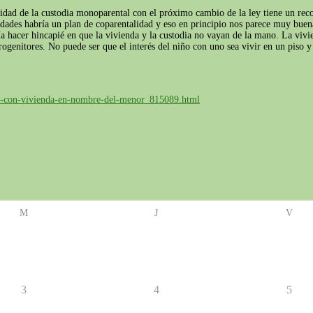
ioridad de la custodia monoparental con el próximo cambio de la ley tiene un r
ades habría un plan de coparentalidad y eso en principio nos parece muy buena 
a hacer hincapié en que la vivienda y la custodia no vayan de la mano. La vivien
rogenitores. No puede ser que el interés del niño con uno sea vivir en un piso y
ocio-con-vivienda-en-nombre-del-menor_815089.html
M
J
V
3
4
5