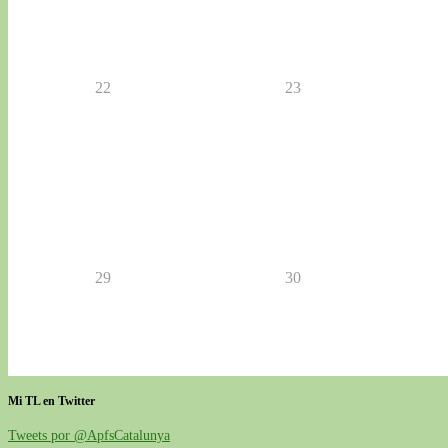
22
23
29
30
Mi TL en Twitter
Tweets por @ApfsCatalunya