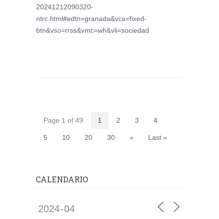
20241212090320-
ntrc.html#edtn=granada&vca=fixed-
btn&vso=rrss&vmc=wh&vli=sociedad
Page 1 of 49
1
2
3
4
5
10
20
30
»
Last »
CALENDARIO