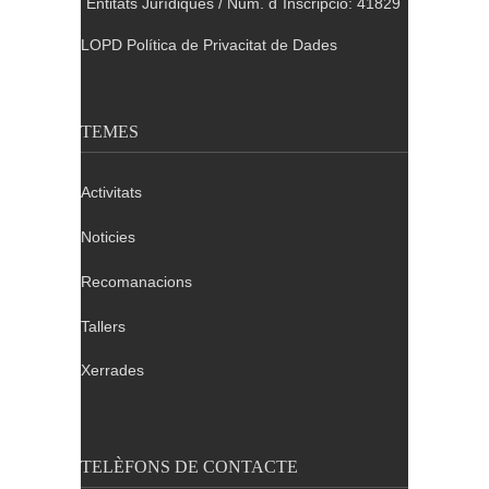
´Entitats Jurídiques / Num. d´Inscripció: 41829
LOPD Política de Privacitat de Dades
TEMES
Activitats
Noticies
Recomanacions
Tallers
Xerrades
TELÈFONS DE CONTACTE