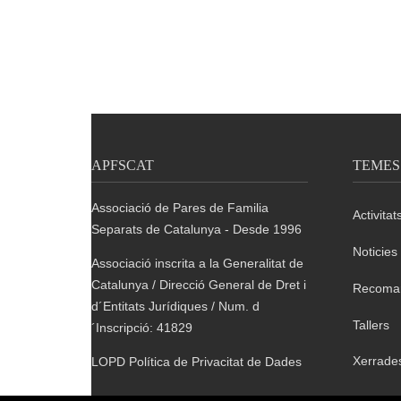
APFSCAT
TEMES
Associació de Pares de Familia
Activitat
Separats de Catalunya - Desde 1996
Noticies
Associació inscrita a la Generalitat de
Catalunya / Direcció General de Dret i
Recoma
d´Entitats Jurídiques / Num. d
Tallers
´Inscripció: 41829
Xerrade
LOPD Política de Privacitat de Dades