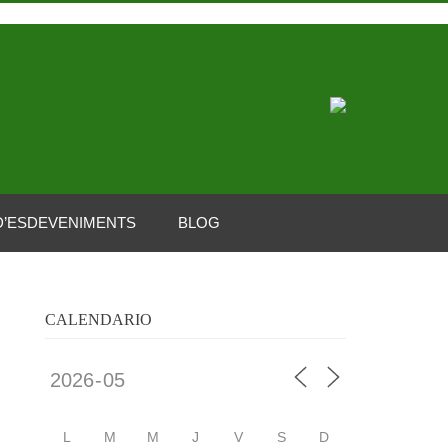
D’ESDEVENIMENTS
BLOG
CALENDARIO
L
M
M
J
V
S
D