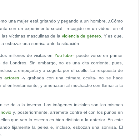
 como una mujer está gritando y pegando a un hombre. ¿Cómo
nta con un experimento social –recogido en un vídeo- en el
e las víctimas masculinas de la
violencia de género
. Y es que,
 a esbozar una sonrisa ante la situación.
dos millones de visitas en
YouTube
– puede verse en primer
 de Londres. Sin embargo, no es una cita corriente, pues,
incluso a empujarla y a cogerla por el cuello. La respuesta de
dos
actores
-y grabada con una cámara oculta- no se hace
en el enfrentamiento, y amenazan al muchacho con llamar a la
 se da a la inversa. Las imágenes iniciales son las mismas
u
novio
y, posteriormente, arremete contra él con los puños en
llos que ven la escena es bien distinta a la anterior. En este
ando fijamente la pelea e, incluso, esbozan una sonrisa. El
o.