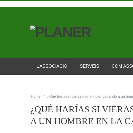
L’ASSOCIACIÓ
SERVEIS
COM ASS
Home
¿Qué harías si vieras a una mujer pegando a un homb
¿QUÉ HARÍAS SI VIER
A UN HOMBRE EN LA C