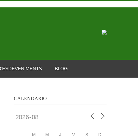
D’ESDEVENIMENTS
BLOG
CALENDARIO
L
M
M
J
V
S
D