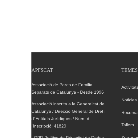
APFSCAT
TEMES
Associació de Pares de Familia
Activitat
Separats de Catalunya - Desde 1996
Noticies
Associació inscrita a la Generalitat de
Catalunya / Direcció General de Dret i
Recoma
d´Entitats Jurídiques / Num. d
Tallers
´Inscripció: 41829
Xerrade
LOPD Política de Privacitat de Dades