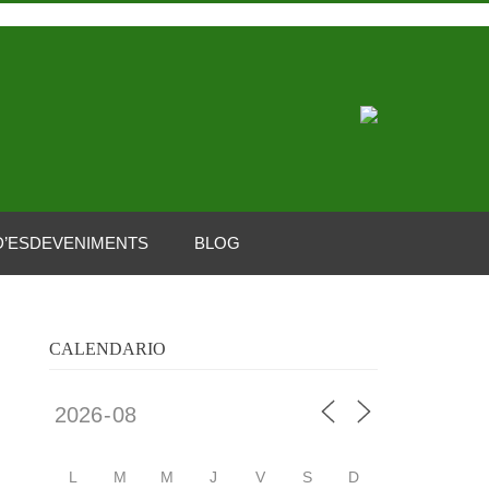
D’ESDEVENIMENTS
BLOG
CALENDARIO
L
M
M
J
V
S
D