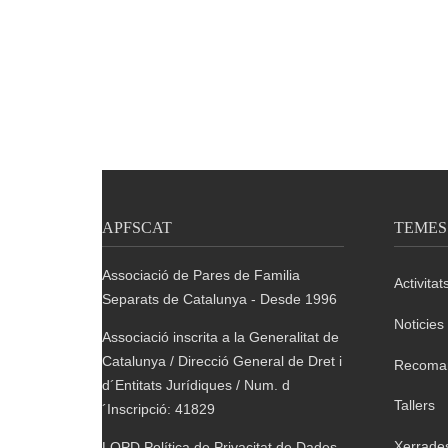
APFSCAT
TEMES
Associació de Pares de Familia
Activitat
Separats de Catalunya - Desde 1996
Noticies
Associació inscrita a la Generalitat de
Catalunya / Direcció General de Dret i
Recoma
d´Entitats Jurídiques / Num. d
Tallers
´Inscripció: 41829
Xerrade
LOPD Política de Privacitat de Dades