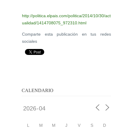
http://politica.elpais.com/politica/2014/10/30/act
ualidad/1414708075_972310.html
Comparte esta publicación en tus redes
sociales
CALENDARIO
L
M
M
J
V
S
D