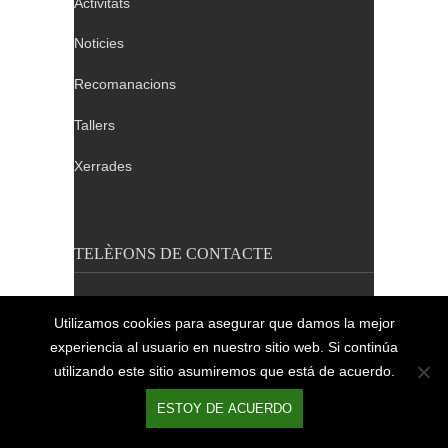
Activitats
Noticies
Recomanacions
Tallers
Xerrades
TELÈFONS DE CONTACTE
Barcelona: 932 640 655
Utilizamos cookies para asegurar que damos la mejor
Tarragona: 689 411 324
experiencia al usuario en nuestro sitio web. Si continúa
Lleida i Girona: 689 411 324
utilizando este sitio asumiremos que está de acuerdo.
ESTOY DE ACUERDO
2014 © APFSCAT