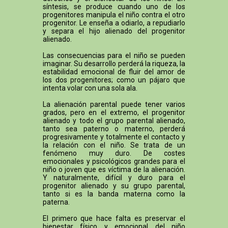
síntesis, se produce cuando uno de los
progenitores manipula el niño contra el otro
progenitor. Le enseña a odiarlo, a repudiarlo
y separa el hijo alienado del progenitor
alienado.
Las consecuencias para el niño se pueden
imaginar. Su desarrollo perderá la riqueza, la
estabilidad emocional de fluir del amor de
los dos progenitores; como un pájaro que
intenta volar con una sola ala.
La alienación parental puede tener varios
grados, pero en el extremo, el progenitor
alienado y todo el grupo parental alienado,
tanto sea paterno o materno, perderá
progresivamente y totalmente el contacto y
la relación con el niño. Se trata de un
fenómeno muy duro. De costes
emocionales y psicológicos grandes para el
niño o joven que es víctima de la alienación.
Y naturalmente, difícil y duro para el
progenitor alienado y su grupo parental,
tanto si es la banda materna como la
paterna.
El primero que hace falta es preservar el
bienestar físico y emocional del niño