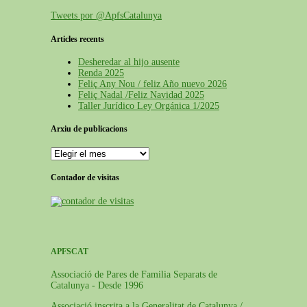
Tweets por @ApfsCatalunya
Articles recents
Desheredar al hijo ausente
Renda 2025
Feliç Any Nou / feliz Año nuevo 2026
Feliç Nadal /Feliz Navidad 2025
Taller Jurídico Ley Orgánica 1/2025
Arxiu de publicacions
Contador de visitas
APFSCAT
Associació de Pares de Familia Separats de
Catalunya - Desde 1996
Associació inscrita a la Generalitat de Catalunya /