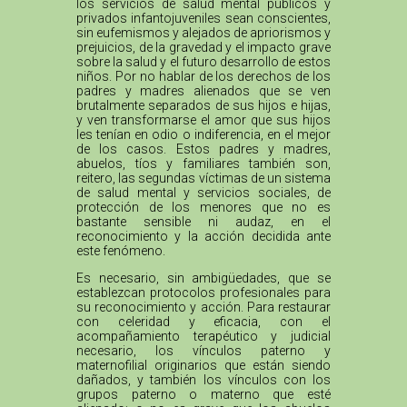
los servicios de salud mental públicos y
privados infantojuveniles sean conscientes,
sin eufemismos y alejados de apriorismos y
prejuicios, de la gravedad y el impacto grave
sobre la salud y el futuro desarrollo de estos
niños. Por no hablar de los derechos de los
padres y madres alienados que se ven
brutalmente separados de sus hijos e hijas,
y ven transformarse el amor que sus hijos
les tenían en odio o indiferencia, en el mejor
de los casos. Estos padres y madres,
abuelos, tíos y familiares también son,
reitero, las segundas víctimas de un sistema
de salud mental y servicios sociales, de
protección de los menores que no es
bastante sensible ni audaz, en el
reconocimiento y la acción decidida ante
este fenómeno.
Es necesario, sin ambigüedades, que se
establezcan protocolos profesionales para
su reconocimiento y acción. Para restaurar
con celeridad y eficacia, con el
acompañamiento terapéutico y judicial
necesario, los vínculos paterno y
maternofilial originarios que están siendo
dañados, y también los vínculos con los
grupos paterno o materno que esté