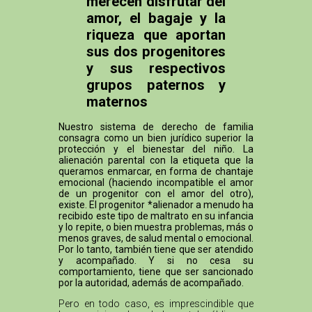
merecen disfrutar del
amor, el bagaje y la
riqueza que aportan
sus dos progenitores
y sus respectivos
grupos paternos y
maternos
Nuestro sistema de derecho de familia
consagra como un bien jurídico superior la
protección y el bienestar del niño. La
alienación parental con la etiqueta que la
queramos enmarcar, en forma de chantaje
emocional (haciendo incompatible el amor
de un progenitor con el amor del otro),
existe. El progenitor *alienador a menudo ha
recibido este tipo de maltrato en su infancia
y lo repite, o bien muestra problemas, más o
menos graves, de salud mental o emocional.
Por lo tanto, también tiene que ser atendido
y acompañado. Y si no cesa su
comportamiento, tiene que ser sancionado
por la autoridad, además de acompañado.
Pero en todo caso, es imprescindible que