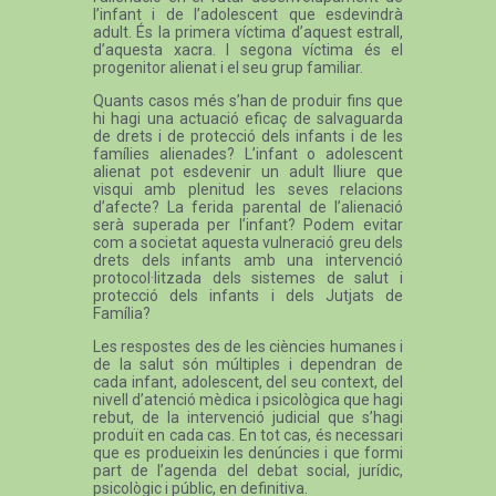
l’infant i de l’adolescent que esdevindrà
adult. És la primera víctima d’aquest estrall,
d’aquesta xacra. I segona víctima és el
progenitor alienat i el seu grup familiar.
Quants casos més s’han de produir fins que
hi hagi una actuació eficaç de salvaguarda
de drets i de protecció dels infants i de les
famílies alienades? L’infant o adolescent
alienat pot esdevenir un adult lliure que
visqui amb plenitud les seves relacions
d’afecte? La ferida parental de l’alienació
serà superada per l’infant? Podem evitar
com a societat aquesta vulneració greu dels
drets dels infants amb una intervenció
protocol·litzada dels sistemes de salut i
protecció dels infants i dels Jutjats de
Família?
Les respostes des de les ciències humanes i
de la salut són múltiples i dependran de
cada infant, adolescent, del seu context, del
nivell d’atenció mèdica i psicològica que hagi
rebut, de la intervenció judicial que s’hagi
produït en cada cas. En tot cas, és necessari
que es produeixin les denúncies i que formi
part de l’agenda del debat social, jurídic,
psicològic i públic, en definitiva.