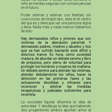
niño en heridas seguras con consecuencias
en el futuro.
Poder estimar y estimar con libertad, sin
coacciones de ningún tipo, está en el centro
del que es y tiene que ser una persona digna
y llena. Nada más y nada menos hablamos
de esto.
Hay demasiados niños y jóvenes que son
víctimas de la alienación parental. Y
demasiado padres, madres y abuelos y tíos
que ya han sufrido bastante este difícil y
doloroso trance. Es hora, como sociedad
madura, de abordar un debate sereno y libro
de prejuicios, pero pleno de voluntad para
proteger los hombres y mujeres de mañana.
Un debate sereno para atender las víctimas,
atender debidamente los niños, hacer la
detección en las primeras fases y las
actuaciones decididas y eficaces para
reconocer y arbitrar las medidas
terapéuticas y judiciales suficientes para
revertirla.
La sociedad líquida difumina la idea de
autoridad. Y desdibuja la idea que habiendo
dos progenitores ambos aportan amor al