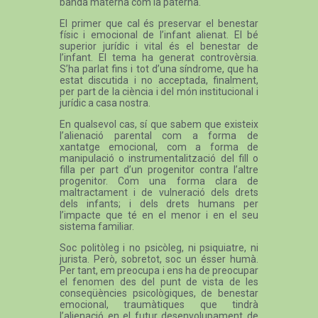
banda materna com la paterna.
El primer que cal és preservar el benestar
físic i emocional de l’infant alienat. El bé
superior jurídic i vital és el benestar de
l’infant. El tema ha generat controvèrsia.
S’ha parlat fins i tot d’una síndrome, que ha
estat discutida i no acceptada, finalment,
per part de la ciència i del món institucional i
jurídic a casa nostra.
En qualsevol cas, sí que sabem que existeix
l’alienació parental com a forma de
xantatge emocional, com a forma de
manipulació o instrumentalització del fill o
filla per part d’un progenitor contra l’altre
progenitor. Com una forma clara de
maltractament i de vulneració dels drets
dels infants; i dels drets humans per
l’impacte que té en el menor i en el seu
sistema familiar.
Soc politòleg i no psicòleg, ni psiquiatre, ni
jurista. Però, sobretot, soc un ésser humà.
Per tant, em preocupa i ens ha de preocupar
el fenomen des del punt de vista de les
conseqüències psicològiques, de benestar
emocional, traumàtiques que tindrà
l’alienació en el futur desenvolupament de