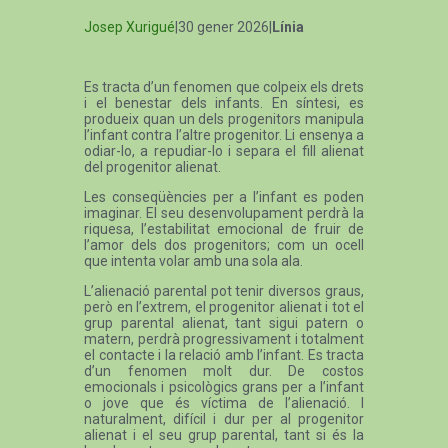
Josep Xurigué
|30 gener 2026|
Línia
Es tracta d’un fenomen que colpeix els drets
i el benestar dels infants. En síntesi, es
produeix quan un dels progenitors manipula
l’infant contra l’altre progenitor. Li ensenya a
odiar-lo, a repudiar-lo i separa el fill alienat
del progenitor alienat.
Les conseqüències per a l’infant es poden
imaginar. El seu desenvolupament perdrà la
riquesa, l’estabilitat emocional de fruir de
l’amor dels dos progenitors; com un ocell
que intenta volar amb una sola ala.
L’alienació parental pot tenir diversos graus,
però en l’extrem, el progenitor alienat i tot el
grup parental alienat, tant sigui patern o
matern, perdrà progressivament i totalment
el contacte i la relació amb l’infant. Es tracta
d’un fenomen molt dur. De costos
emocionals i psicològics grans per a l’infant
o jove que és víctima de l’alienació. I
naturalment, difícil i dur per al progenitor
alienat i el seu grup parental, tant si és la