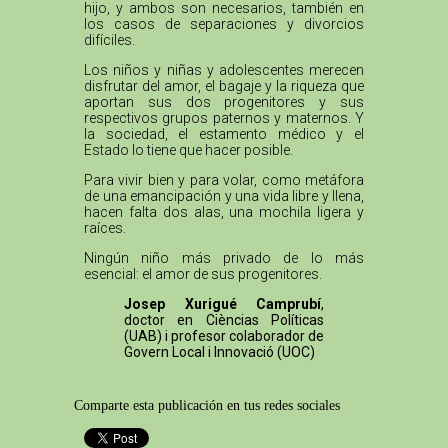
hijo, y ambos son necesarios, también en
los casos de separaciones y divorcios
difíciles.
Los niños y niñas y adolescentes merecen
disfrutar del amor, el bagaje y la riqueza que
aportan sus dos progenitores y sus
respectivos grupos paternos y maternos. Y
la sociedad, el estamento médico y el
Estado lo tiene que hacer posible.
Para vivir bien y para volar, como metáfora
de una emancipación y una vida libre y llena,
hacen falta dos alas, una mochila ligera y
raíces.
Ningún niño más privado de lo más
esencial: el amor de sus progenitores.
Josep Xurigué Camprubí
,
doctor en Cièncias Políticas
(UAB) i profesor colaborador de
Govern Local i Innovació (UOC)
Comparte esta publicación en tus redes sociales