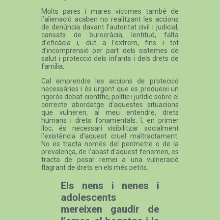
Molts pares i mares víctimes també de
l’alienació acaben no realitzant les accions
de denúncia davant l’autoritat civil i judicial,
cansats de burocràcia, lentitud, falta
d’eficàcia i, dut a l’extrem, fins i tot
d’incomprensió per part dels sistemes de
salut i protecció dels infants i dels drets de
família.
Cal emprendre les accions de protecció
necessàries i és urgent que es produeixi un
rigorós debat científic, polític i jurídic sobre el
correcte abordatge d’aquestes situacions
que vulneren, al meu entendre, drets
humans i drets fonamentals. I, en primer
lloc, és necessari visibilitzar socialment
l’existència d’aquest cruel maltractament.
No es tracta només del perímetre o de la
prevalença, de l’abast d’aquest fenomen, es
tracta de posar remei a una vulneració
flagrant de drets en els més petits.
Els nens i nenes i
adolescents
mereixen gaudir de