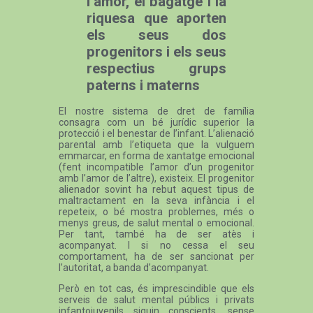
l’amor, el bagatge i la
riquesa que aporten
els seus dos
progenitors i els seus
respectius grups
paterns i materns
El nostre sistema de dret de família
consagra com un bé jurídic superior la
protecció i el benestar de l’infant. L’alienació
parental amb l’etiqueta que la vulguem
emmarcar, en forma de xantatge emocional
(fent incompatible l’amor d’un progenitor
amb l’amor de l’altre), existeix. El progenitor
alienador sovint ha rebut aquest tipus de
maltractament en la seva infància i el
repeteix, o bé mostra problemes, més o
menys greus, de salut mental o emocional.
Per tant, també ha de ser atès i
acompanyat. I si no cessa el seu
comportament, ha de ser sancionat per
l’autoritat, a banda d’acompanyat.
Però en tot cas, és imprescindible que els
serveis de salut mental públics i privats
infantojuvenils siguin conscients, sense