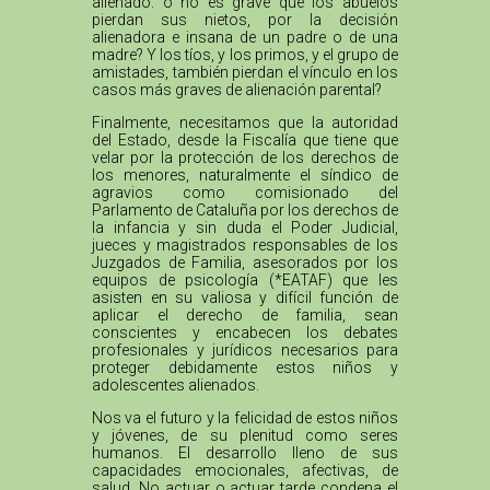
alienado: o no es grave que los abuelos
pierdan sus nietos, por la decisión
alienadora e insana de un padre o de una
madre? Y los tíos, y los primos, y el grupo de
amistades, también pierdan el vínculo en los
casos más graves de alienación parental?
Finalmente, necesitamos que la autoridad
del Estado, desde la Fiscalía que tiene que
velar por la protección de los derechos de
los menores, naturalmente el síndico de
agravios como comisionado del
Parlamento de Cataluña por los derechos de
la infancia y sin duda el Poder Judicial,
jueces y magistrados responsables de los
Juzgados de Familia, asesorados por los
equipos de psicología (*EATAF) que les
asisten en su valiosa y difícil función de
aplicar el derecho de familia, sean
conscientes y encabecen los debates
profesionales y jurídicos necesarios para
proteger debidamente estos niños y
adolescentes alienados.
Nos va el futuro y la felicidad de estos niños
y jóvenes, de su plenitud como seres
humanos. El desarrollo lleno de sus
capacidades emocionales, afectivas, de
salud. No actuar o actuar tarde condena el