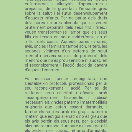
eufemismes i allunyats d’apriorismes i
prejudicis, de la gravetat i l’impacte greu
sobre la salut i el futur desenvolupament
d’aquests infants. Per no parlar dels drets
dels pares i mares alienats que es veuen
brutalment separats dels seus fills i filles, i
veuen transformar-se l’amor que els seus
fills els tenien en odi o indiferència, en el
millor dels casos. Aquests pares i mares,
avis, oncles i familiars també són, reitero, les
segones víctimes d’un sistema de salut
mental i serveis socials, de protecció dels
menors que no és prou sensible ni audaç, en
el reconeixement i l’acció decidida davant
d’aquest fenomen.
És necessari, sense ambigüitats, que
s’estableixin protocols professionals per al
seu reconeixement i acció. Per tal de
restaurar amb celeritat i eficàcia, amb
l’acompanyament terapèutic i judicial
necessari, els vincles paterno i maternofilials
originaris que estan essent damnats, i
també els vincles amb els grups patern o
matern que estigui alienat: o no és greu que
els avis perdin els seus nets, per la decisió
alienadora i insana d’un pare o d’una mare? I
els oncles, i els cosins, i el grup d’amistats,