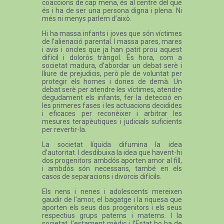
coaccions de cap mena, és al centre del que
és i ha de ser una persona digna i plena. Ni
més ni menys parlem d’això.
Hi ha massa infants i joves que són víctimes
de l’alienació parental. I massa pares, mares
i avis i oncles que ja han patit prou aquest
difícil i dolorós tràngol. És hora, com a
societat madura, d’abordar un debat serè i
lliure de prejudicis, però ple de voluntat per
protegir els homes i dones de demà. Un
debat serè per atendre les víctimes, atendre
degudament els infants, fer la detecció en
les primeres fases i les actuacions decidides
i eficaces per reconèixer i arbitrar les
mesures terapèutiques i judicials suficients
per revertir-la.
La societat líquida difumina la idea
d’autoritat. I desdibuixa la idea que havent-hi
dos progenitors ambdós aporten amor al fill,
i ambdós són necessaris, també en els
casos de separacions i divorcis difícils.
Els nens i nenes i adolescents mereixen
gaudir de l’amor, el bagatge i la riquesa que
aporten els seus dos progenitors i els seus
respectius grups paterns i materns. I la
societat, l’estament mèdic i l’Estat ho ha de