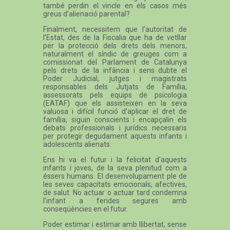
també perdin el vincle en els casos més
greus d’alienació parental?
Finalment, necessitem que l’autoritat de
l’Estat, des de la Fiscalia que ha de vetllar
per la protecció dels drets dels menors,
naturalment el síndic de greuges com a
comissionat del Parlament de Catalunya
pels drets de la infància i sens dubte el
Poder Judicial, jutges i magistrats
responsables dels Jutjats de Família,
assessorats pels equips de psicologia
(EATAF) que els assisteixen en la seva
valuosa i difícil funció d’aplicar el dret de
família, siguin conscients i encapçalin els
debats professionals i jurídics necessaris
per protegir degudament aquests infants i
adolescents alienats.
Ens hi va el futur i la felicitat d’aquests
infants i joves, de la seva plenitud com a
éssers humans. El desenvolupament ple de
les seves capacitats emocionals, afectives,
de salut. No actuar o actuar tard condemna
l’infant a ferides segures amb
conseqüències en el futur.
Poder estimar i estimar amb llibertat, sense