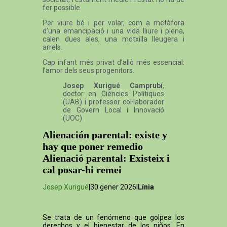
fer possible.
Per viure bé i per volar, com a metàfora
d’una emancipació i una vida lliure i plena,
calen dues ales, una motxilla lleugera i
arrels.
Cap infant més privat d’allò més essencial:
l’amor dels seus progenitors.
Josep Xurigué Camprubí
,
doctor en Ciències Polítiques
(UAB) i professor col·laborador
de Govern Local i Innovació
(UOC)
Alienación parental: existe y
hay que poner remedio
Alienació parental: Existeix i
cal posar-hi remei
Josep Xurigué
|30 gener 2026|
Línia
Se trata de un fenómeno que golpea los
derechos y el bienestar de los niños. En