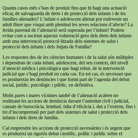
Quants casos més s’han de produir fins que hi hagi una actuació
eficaç de salvaguarda de drets i de protecció dels infants i de les
famílies alienades? L’infant o adolescent alienat pot esdevenir un
adult lliure que visqui amb plenitud les seves relacions d’afecte? La
ferida parental de l’alienació serà superada per l’infant? Podem
evitar com a societat aquesta vulneració greu dels drets dels infants
amb una intervenció protocol·litzada dels sistemes de salut i
protecció dels infants i dels Jutjats de Família?
Les respostes des de les ciències humanes i de la salut són múltiples
i dependran de cada infant, adolescent, del seu context, del nivell
d’atenció mèdica i psicològica que hagi rebut, de la intervenció
judicial que s’hagi produït en cada cas. En tot cas, és necessari que
es produeixin les denúncies i que formi part de l’agenda del debat
social, jurídic, psicològic i públic, en definitiva.
Molts pares i mares víctimes també de l’alienació acaben no
realitzant les accions de denúncia davant l’autoritat civil i judicial,
cansats de burocràcia, lentitud, falta d’eficàcia i, dut a l’extrem, fins i
tot d’incomprensió per part dels sistemes de salut i protecció dels
infants i dels drets de família.
Cal emprendre les accions de protecció necessàries i és urgent que
es produeixi un rigorós debat científic, polític i jurídic sobre el