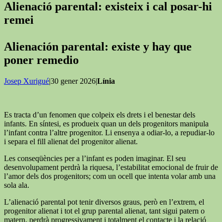
Alienació parental: existeix i cal posar-hi
remei
Alienación parental: existe y hay que
poner remedio
Josep Xurigué
|30 gener 2026|
Línia
Es tracta d’un fenomen que colpeix els drets i el benestar dels
infants. En síntesi, es produeix quan un dels progenitors manipula
l’infant contra l’altre progenitor. Li ensenya a odiar-lo, a repudiar-lo
i separa el fill alienat del progenitor alienat.
Les conseqüències per a l’infant es poden imaginar. El seu
desenvolupament perdrà la riquesa, l’estabilitat emocional de fruir de
l’amor dels dos progenitors; com un ocell que intenta volar amb una
sola ala.
L’alienació parental pot tenir diversos graus, però en l’extrem, el
progenitor alienat i tot el grup parental alienat, tant sigui patern o
matern, perdrà progressivament i totalment el contacte i la relació