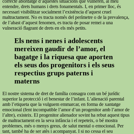
correcte abordatge d’aquestes situacions que vulneren, al meu
entendre, drets humans i drets fonamentals. I, en primer lloc, és
necessari visibilitzar socialment l’existència d’aquest cruel
maltractament. No es tracta només del perímetre o de la prevalença,
de l’abast d’aquest fenomen, es tracta de posar remei a una
vulneració flagrant de drets en els més petits.
Els nens i nenes i adolescents
mereixen gaudir de l’amor, el
bagatge i la riquesa que aporten
els seus dos progenitors i els seus
respectius grups paterns i
materns
El nostre sistema de dret de família consagra com un bé jurídic
superior la protecció i el benestar de l’infant. L’alienació parental
amb l’etiqueta que la vulguem emmarcar, en forma de xantatge
emocional (fent incompatible l’amor d’un progenitor amb l’amor de
l’altre), existeix. El progenitor alienador sovint ha rebut aquest tipus
de maltractament en la seva infància i el repeteix, o bé mostra
problemes, més o menys greus, de salut mental o emocional. Per
tant, també ha de ser atès i acompanyat. I si no cessa el seu