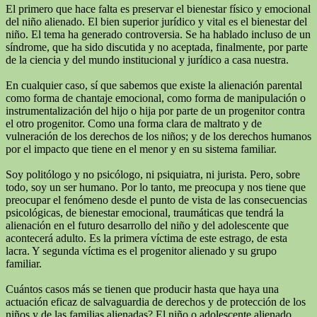
El primero que hace falta es preservar el bienestar físico y emocional
del niño alienado. El bien superior jurídico y vital es el bienestar del
niño. El tema ha generado controversia. Se ha hablado incluso de un
síndrome, que ha sido discutida y no aceptada, finalmente, por parte
de la ciencia y del mundo institucional y jurídico a casa nuestra.
En cualquier caso, sí que sabemos que existe la alienación parental
como forma de chantaje emocional, como forma de manipulación o
instrumentalización del hijo o hija por parte de un progenitor contra
el otro progenitor. Como una forma clara de maltrato y de
vulneración de los derechos de los niños; y de los derechos humanos
por el impacto que tiene en el menor y en su sistema familiar.
Soy politólogo y no psicólogo, ni psiquiatra, ni jurista. Pero, sobre
todo, soy un ser humano. Por lo tanto, me preocupa y nos tiene que
preocupar el fenómeno desde el punto de vista de las consecuencias
psicológicas, de bienestar emocional, traumáticas que tendrá la
alienación en el futuro desarrollo del niño y del adolescente que
acontecerá adulto. Es la primera víctima de este estrago, de esta
lacra. Y segunda víctima es el progenitor alienado y su grupo
familiar.
Cuántos casos más se tienen que producir hasta que haya una
actuación eficaz de salvaguardia de derechos y de protección de los
niños y de las familias alienadas? El niño o adolescente alienado