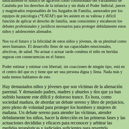
naturalmente el síndico de agravios como comisionado del Parlamento de
Cataluña por los derechos de la infancia y sin duda el Poder Judicial, jueces
y magistrados responsables de los Juzgados de Familia, asesorados por los
equipos de psicología (*EATAF) que les asisten en su valiosa y difícil
función de aplicar el derecho de familia, sean conscientes y encabecen los
debates profesionales y jurídicos necesarios para proteger debidamente estos
niños y adolescentes alienados.
Nos va el futuro y la felicidad de estos niños y jóvenes, de su plenitud como
seres humanos. El desarrollo lleno de sus capacidades emocionales,
afectivas, de salud. No actuar o actuar tarde condena el niño en heridas
seguras con consecuencias en el futuro.
Poder estimar y estimar con libertad, sin coacciones de ningún tipo, está en
el centro del que es y tiene que ser una persona digna y llena. Nada más y
nada menos hablamos de esto.
Hay demasiados niños y jóvenes que son víctimas de la alienación
parental. Y demasiado padres, madres y abuelos y tíos que ya han
sufrido bastante este difícil y doloroso trance. Es hora, como
sociedad madura, de abordar un debate sereno y libro de prejuicios,
pero pleno de voluntad para proteger los hombres y mujeres de
mañana. Un debate sereno para atender las víctimas, atender
debidamente los niños, hacer la detección en las primeras fases y las
actuaciones decididas y eficaces para reconocer y arbitrar las
medidas terapéuticas y judiciales suficientes para revertirla.