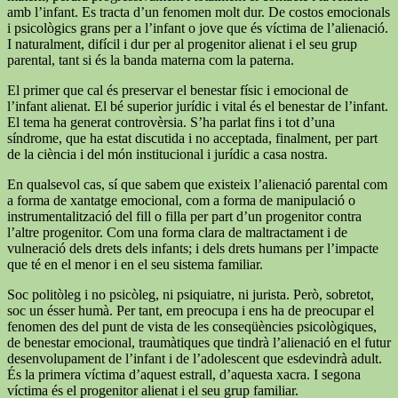
amb l’infant. Es tracta d’un fenomen molt dur. De costos emocionals
i psicològics grans per a l’infant o jove que és víctima de l’alienació.
I naturalment, difícil i dur per al progenitor alienat i el seu grup
parental, tant si és la banda materna com la paterna.
El primer que cal és preservar el benestar físic i emocional de
l’infant alienat. El bé superior jurídic i vital és el benestar de l’infant.
El tema ha generat controvèrsia. S’ha parlat fins i tot d’una
síndrome, que ha estat discutida i no acceptada, finalment, per part
de la ciència i del món institucional i jurídic a casa nostra.
En qualsevol cas, sí que sabem que existeix l’alienació parental com
a forma de xantatge emocional, com a forma de manipulació o
instrumentalització del fill o filla per part d’un progenitor contra
l’altre progenitor. Com una forma clara de maltractament i de
vulneració dels drets dels infants; i dels drets humans per l’impacte
que té en el menor i en el seu sistema familiar.
Soc politòleg i no psicòleg, ni psiquiatre, ni jurista. Però, sobretot,
soc un ésser humà. Per tant, em preocupa i ens ha de preocupar el
fenomen des del punt de vista de les conseqüències psicològiques,
de benestar emocional, traumàtiques que tindrà l’alienació en el futur
desenvolupament de l’infant i de l’adolescent que esdevindrà adult.
És la primera víctima d’aquest estrall, d’aquesta xacra. I segona
víctima és el progenitor alienat i el seu grup familiar.