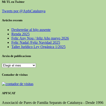
Mi TL en Twitter
Tweets por @ApfsCatalunya
Articles recents
Desheredar al hijo ausente
Renda 2025
Feliç Any Nou / feliz Año nuevo 2026
Feliç Nadal /Feliz Navidad 2025
Taller Jurídico Ley Orgánica 1/2025
Arxiu de publicacions
Arxiu
de
publicacions
Contador de visitas
APFSCAT
Associació de Pares de Familia Separats de Catalunya - Desde 1996