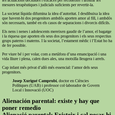
les actuacions decidides i eficaces per reconèixer i arbitrar les
mesures terapèutiques i judicials suficients per revertir-la.
La societat líquida difumina la idea d’autoritat. I desdibuixa la idea
que havent-hi dos progenitors ambdós aporten amor al fill, i ambdós
són necessaris, també en els casos de separacions i divorcis difícils.
Els nens i nenes i adolescents mereixen gaudir de l’amor, el bagatge
i la riquesa que aporten els seus dos progenitors i els seus respectius
grups paterns i materns. I la societat, l’estament mèdic i l’Estat ho ha
de fer possible.
Per viure bé i per volar, com a metàfora d’una emancipació i una
vida lliure i plena, calen dues ales, una motxilla lleugera i arrels.
Cap infant més privat d’allò més essencial: l’amor dels seus
progenitors.
Josep Xurigué Camprubí
, doctor en Ciències
Polítiques (UAB) i professor col·laborador de Govern
Local i Innovació (UOC)
Alienación parental: existe y hay que
poner remedio
Alienació parental: Existeix i cal posar-hi