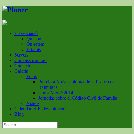
L’associació
Qui som
On estem
Estatuts
Serveis
Com associar-se?
Contacte
Galeria
Fotos
Premio a ApfsCatalunya de la Pizarra de
Raimunda
Cursa Mercé 2014
Jornadas sobre el Código Civil de Familia
Videos
Calendari d’Esdeveniments
Blog