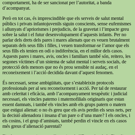
comportament, ha de ser sancionat per l’autoritat, a banda
d’acompanyat.
Però en tot cas, és imprescindible que els serveis de salut mental
públics i privats infantojuvenils siguin conscients, sense eufemismes
i allunyats d’apriorismes i prejudicis, de la gravetat i l’impacte greu
sobre la salut i el futur desenvolupament d’aquests infants. Per no
parlar dels drets dels pares i mares alienats que es veuen brutalment
separats dels seus fills i filles, i veuen transformar-se l’amor que els
seus fills els tenien en odi o indiferència, en el millor dels casos.
Aquests pares i mares, avis, oncles i familiars també són, reitero, les
segones víctimes d’un sistema de salut mental i serveis socials, de
protecció dels menors que no és prou sensible ni audaç, en el
reconeixement i l’acció decidida davant d’aquest fenomen.
És necessari, sense ambigüitats, que s’estableixin protocols
professionals per al seu reconeixement i acció. Per tal de restaurar
amb celeritat i eficàcia, amb l’acompanyament terapèutic i judicial
necessari, els vincles paterno i maternofilials originaris que estan
essent damnats, i també els vincles amb els grups patern o matern
que estigui alienat: o no és greu que els avis perdin els seus nets, per
la decisió alienadora i insana d’un pare o d’una mare? I els oncles, i
els cosins, i el grup d’amistats, també perdin el vincle en els casos
més greus d’alienació parental?