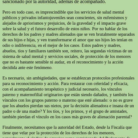
sancionado por la autoridad, además de acompañado.
Pero en todo caso, es imprescindible que los servicios de salud mental
públicos y privados infantojuveniles sean conscientes, sin eufemismos y
alejados de apriorismos y prejuicios, de la gravedad y el impacto grave
sobre la salud y el futuro desarrollo de estos niños. Por no hablar de los
derechos de los padres y madres alienados que se ven brutalmente separados
de sus hijos e hijas, y ven transformarse el amor que sus hijos les tenían en
odio o indiferencia, en el mejor de los casos. Estos padres y madres,
abuelos, tíos y familiares también son, reitero, las segundas víctimas de un
sistema de salud mental y servicios sociales, de protección de los menores
que no es bastante sensible ni audaz, en el reconocimiento y la acción
decidida ante este fenómeno.
Es necesario, sin ambigüedades, que se establezcan protocolos profesionales
para su reconocimiento y acción. Para restaurar con celeridad y eficacia,
con el acompañamiento terapéutico y judicial necesario, los vínculos
paterno y maternofilial originarios que están siendo dañados, y también los
vínculos con los grupos paterno o materno que esté alienado: o no es grave
que los abuelos pierdan sus nietos, por la decisión alienadora e insana de un
padre o de una madre? Y los tíos, y los primos, y el grupo de amistades,
también pierdan el vínculo en los casos más graves de alienación parental?
Finalmente, necesitamos que la autoridad del Estado, desde la Fiscalía que
tiene que velar por la protección de los derechos de los menores,