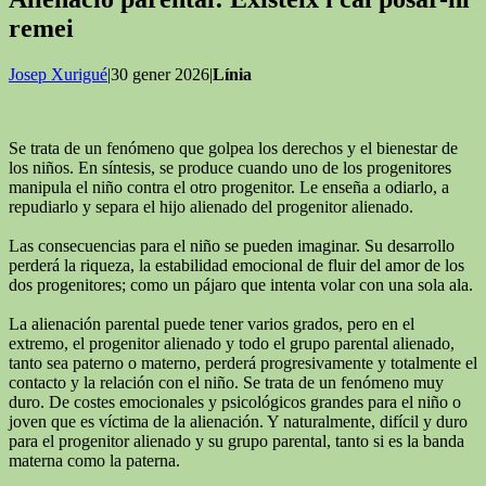
remei
Josep Xurigué
|30 gener 2026|
Línia
Se trata de un fenómeno que golpea los derechos y el bienestar de
los niños. En síntesis, se produce cuando uno de los progenitores
manipula el niño contra el otro progenitor. Le enseña a odiarlo, a
repudiarlo y separa el hijo alienado del progenitor alienado.
Las consecuencias para el niño se pueden imaginar. Su desarrollo
perderá la riqueza, la estabilidad emocional de fluir del amor de los
dos progenitores; como un pájaro que intenta volar con una sola ala.
La alienación parental puede tener varios grados, pero en el
extremo, el progenitor alienado y todo el grupo parental alienado,
tanto sea paterno o materno, perderá progresivamente y totalmente el
contacto y la relación con el niño. Se trata de un fenómeno muy
duro. De costes emocionales y psicológicos grandes para el niño o
joven que es víctima de la alienación. Y naturalmente, difícil y duro
para el progenitor alienado y su grupo parental, tanto si es la banda
materna como la paterna.