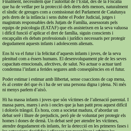
Finalment, necessitem que l’autoritat de l’Estat, des de la Fiscalia
que ha de vetllar per la protecció dels drets dels menors, naturalment
el síndic de greuges com a comissionat del Parlament de Catalunya
pels drets de la infància i sens dubte el Poder Judicial, jutges i
magistrats responsables dels Jutjats de Família, assessorats pels
equips de psicologia (EATAF) que els assisteixen en la seva valuosa
i difícil funció d’aplicar el dret de família, siguin conscients i
encapçalin els debats professionals i jurídics necessaris per protegir
degudament aquests infants i adolescents alienats.
Ens hi va el futur i la felicitat d’aquests infants i joves, de la seva
plenitud com a éssers humans. El desenvolupament ple de les seves
capacitats emocionals, afectives, de salut. No actuar o actuar tard
condemna l’infant a ferides segures amb conseqüències en el futur.
Poder estimar i estimar amb llibertat, sense coaccions de cap mena,
és al centre del que és i ha de ser una persona digna i plena. Ni més
ni menys parlem d’això.
Hi ha massa infants i joves que són víctimes de l’alienació parental. I
massa pares, mares i avis i oncles que ja han patit prou aquest difícil
i dolorós tràngol. És hora, com a societat madura, d’abordar un
debat serè i lliure de prejudicis, però ple de voluntat per protegir els
homes i dones de demà. Un debat serè per atendre les víctimes,
atendre degudament els infants, fer la detecció en les primeres fases i