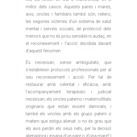
millor dels casos. Aquests pares i mares,
avis, oncles i familiars també són, reitero,
les segones víctimes d’un sistema de salut
mental i serveis socials, de protecció dels
menors que no és prou sensible ni audaç, en
el reconeixement i l’acció decidida davant
d’aquest fenomen.
És necessari, sense ambigüitats, que
s’estableixin protocols professionals per al
seu reconeixement i acció. Per tal de
restaurar amb celeritat i eficàcia, amb
l’acompanyament terapèutic i judicial
necessari, els vincles paterno i maternofilials
originaris que estan essent damnats, i
també els vincles amb els grups patern o
matern que estigui alienat: o no és greu que
els avis perdin els seus nets, per la decisió
alienadora i insana d’un pare o d’una mare? I