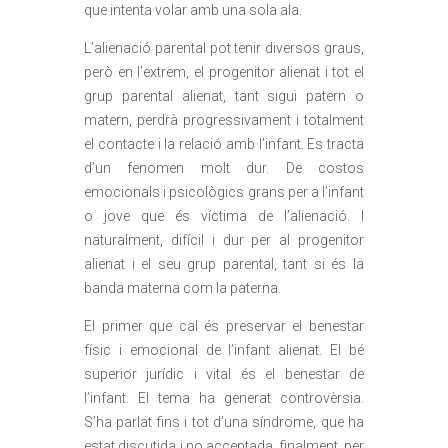
que intenta volar amb una sola ala.
L’alienació parental pot tenir diversos graus,
però en l’extrem, el progenitor alienat i tot el
grup parental alienat, tant sigui patern o
matern, perdrà progressivament i totalment
el contacte i la relació amb l’infant. Es tracta
d’un fenomen molt dur. De costos
emocionals i psicològics grans per a l’infant
o jove que és víctima de l’alienació. I
naturalment, difícil i dur per al progenitor
alienat i el seu grup parental, tant si és la
banda materna com la paterna.
El primer que cal és preservar el benestar
físic i emocional de l’infant alienat. El bé
superior jurídic i vital és el benestar de
l’infant. El tema ha generat controvèrsia.
S’ha parlat fins i tot d’una síndrome, que ha
estat discutida i no acceptada, finalment, per