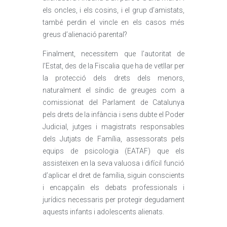
els oncles, i els cosins, i el grup d’amistats,
també perdin el vincle en els casos més
greus d’alienació parental?
Finalment, necessitem que l’autoritat de
l’Estat, des de la Fiscalia que ha de vetllar per
la protecció dels drets dels menors,
naturalment el síndic de greuges com a
comissionat del Parlament de Catalunya
pels drets de la infància i sens dubte el Poder
Judicial, jutges i magistrats responsables
dels Jutjats de Família, assessorats pels
equips de psicologia (EATAF) que els
assisteixen en la seva valuosa i difícil funció
d’aplicar el dret de família, siguin conscients
i encapçalin els debats professionals i
jurídics necessaris per protegir degudament
aquests infants i adolescents alienats.