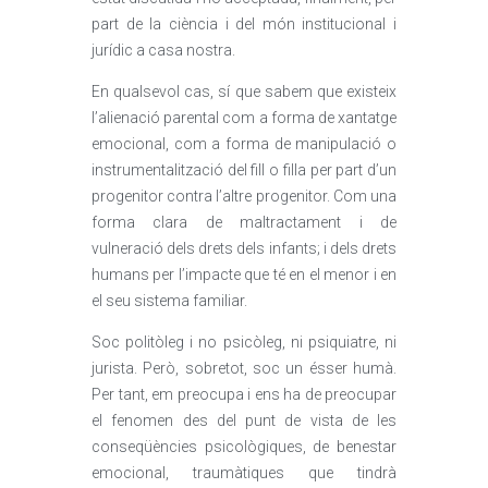
part de la ciència i del món institucional i
jurídic a casa nostra.
En qualsevol cas, sí que sabem que existeix
l’alienació parental com a forma de xantatge
emocional, com a forma de manipulació o
instrumentalització del fill o filla per part d’un
progenitor contra l’altre progenitor. Com una
forma clara de maltractament i de
vulneració dels drets dels infants; i dels drets
humans per l’impacte que té en el menor i en
el seu sistema familiar.
Soc politòleg i no psicòleg, ni psiquiatre, ni
jurista. Però, sobretot, soc un ésser humà.
Per tant, em preocupa i ens ha de preocupar
el fenomen des del punt de vista de les
conseqüències psicològiques, de benestar
emocional, traumàtiques que tindrà