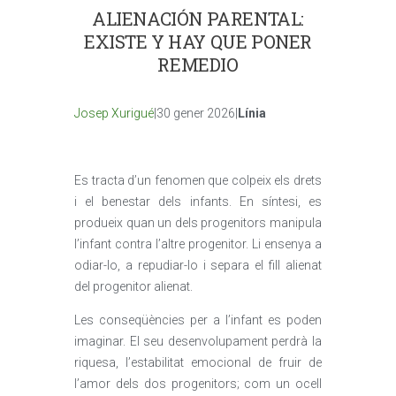
ALIENACIÓN PARENTAL:
EXISTE Y HAY QUE PONER
REMEDIO
Josep Xurigué
|30 gener 2026|
Línia
Es tracta d’un fenomen que colpeix els drets
i el benestar dels infants. En síntesi, es
produeix quan un dels progenitors manipula
l’infant contra l’altre progenitor. Li ensenya a
odiar-lo, a repudiar-lo i separa el fill alienat
del progenitor alienat.
Les conseqüències per a l’infant es poden
imaginar. El seu desenvolupament perdrà la
riquesa, l’estabilitat emocional de fruir de
l’amor dels dos progenitors; com un ocell