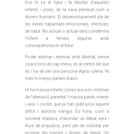
Ens hi va el futur i la felicitat d’aquests
infants i joves, de la seva plenitud com a
éssers humans. El desenvolupament ple de
les seves capacitats emocionals, afectives,
de salut. No actuar o actuar tard condemna
l’infant a ferides segures amb
conseqüències en el futur.
Poder estimar i estimar amb llibertat, sense
coaccions de cap mena, és al centre del que
és i ha de ser una persona digna i plena. Ni
més ni menys parlem d’això.
Hi ha massa infants i joves que són víctimes
de l’alienació parental. I massa pares, mares
i avis i oncles que ja han patit prou aquest
difícil i dolorós tràngol. És hora, com a
societat madura, d’abordar un debat serè i
lliure de prejudicis, però ple de voluntat per
protegir els homes i dones de demà. Un