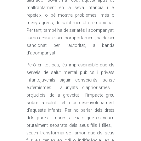
alienador sovint ha rebut aquest tipus de
maltractament en la seva infància i el
repeteix, o bé mostra problemes, més o
menys greus, de salut mental o emocional.
Per tant, també ha de ser atès i acompanyat.
I si no cessa el seu comportament, ha de ser
sancionat per l’autoritat, a banda
d’acompanyat.
Però en tot cas, és imprescindible que els
serveis de salut mental públics i privats
infantojuvenils siguin conscients, sense
eufemismes i allunyats d’apriorismes i
prejudicis, de la gravetat i l’impacte greu
sobre la salut i el futur desenvolupament
d’aquests infants. Per no parlar dels drets
dels pares i mares alienats que es veuen
brutalment separats dels seus fills i filles, i
veuen transformar-se l’amor que els seus
fills els tenien en odi o indiferència, en el