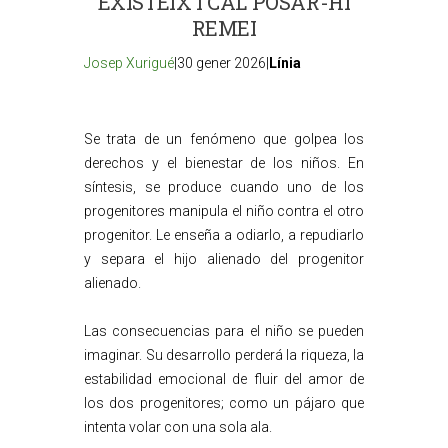
EXISTEIX I CAL POSAR-HI
REMEI
Josep Xurigué
|30 gener 2026|
Línia
Se trata de un fenómeno que golpea los
derechos y el bienestar de los niños. En
síntesis, se produce cuando uno de los
progenitores manipula el niño contra el otro
progenitor. Le enseña a odiarlo, a repudiarlo
y separa el hijo alienado del progenitor
alienado.
Las consecuencias para el niño se pueden
imaginar. Su desarrollo perderá la riqueza, la
estabilidad emocional de fluir del amor de
los dos progenitores; como un pájaro que
intenta volar con una sola ala.