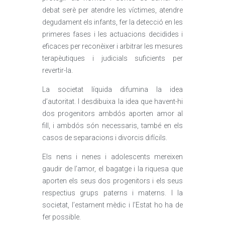
debat serè per atendre les víctimes, atendre
degudament els infants, fer la detecció en les
primeres fases i les actuacions decidides i
eficaces per reconèixer i arbitrar les mesures
terapèutiques i judicials suficients per
revertir-la.
La societat líquida difumina la idea
d’autoritat. I desdibuixa la idea que havent-hi
dos progenitors ambdós aporten amor al
fill, i ambdós són necessaris, també en els
casos de separacions i divorcis difícils.
Els nens i nenes i adolescents mereixen
gaudir de l’amor, el bagatge i la riquesa que
aporten els seus dos progenitors i els seus
respectius grups paterns i materns. I la
societat, l’estament mèdic i l’Estat ho ha de
fer possible.