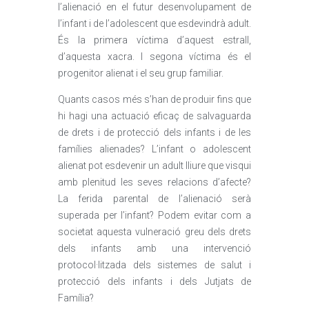
l’alienació en el futur desenvolupament de
l’infant i de l’adolescent que esdevindrà adult.
És la primera víctima d’aquest estrall,
d’aquesta xacra. I segona víctima és el
progenitor alienat i el seu grup familiar.
Quants casos més s’han de produir fins que
hi hagi una actuació eficaç de salvaguarda
de drets i de protecció dels infants i de les
famílies alienades? L’infant o adolescent
alienat pot esdevenir un adult lliure que visqui
amb plenitud les seves relacions d’afecte?
La ferida parental de l’alienació serà
superada per l’infant? Podem evitar com a
societat aquesta vulneració greu dels drets
dels infants amb una intervenció
protocol·litzada dels sistemes de salut i
protecció dels infants i dels Jutjats de
Família?