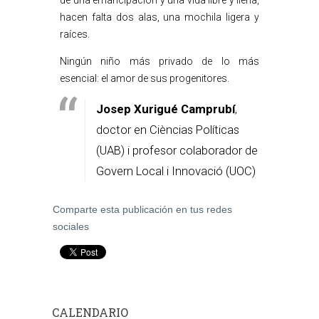
de una emancipación y una vida libre y llena,
hacen falta dos alas, una mochila ligera y
raíces.
Ningún niño más privado de lo más
esencial: el amor de sus progenitores.
Josep Xurigué Camprubí
,
doctor en Cièncias Políticas
(UAB) i profesor colaborador de
Govern Local i Innovació (UOC)
Comparte esta publicación en tus redes
sociales
CALENDARIO