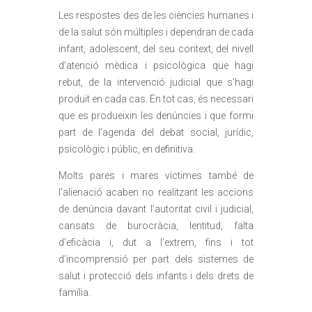
Les respostes des de les ciències humanes i
de la salut són múltiples i dependran de cada
infant, adolescent, del seu context, del nivell
d’atenció mèdica i psicològica que hagi
rebut, de la intervenció judicial que s’hagi
produït en cada cas. En tot cas, és necessari
que es produeixin les denúncies i que formi
part de l’agenda del debat social, jurídic,
psicològic i públic, en definitiva.
Molts pares i mares víctimes també de
l’alienació acaben no realitzant les accions
de denúncia davant l’autoritat civil i judicial,
cansats de burocràcia, lentitud, falta
d’eficàcia i, dut a l’extrem, fins i tot
d’incomprensió per part dels sistemes de
salut i protecció dels infants i dels drets de
família.