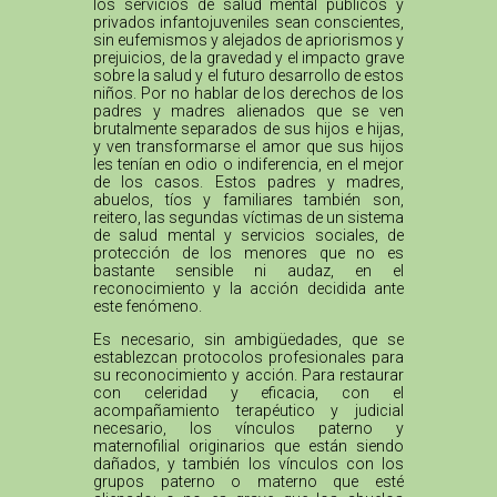
los servicios de salud mental públicos y
privados infantojuveniles sean conscientes,
sin eufemismos y alejados de apriorismos y
prejuicios, de la gravedad y el impacto grave
sobre la salud y el futuro desarrollo de estos
niños. Por no hablar de los derechos de los
padres y madres alienados que se ven
brutalmente separados de sus hijos e hijas,
y ven transformarse el amor que sus hijos
les tenían en odio o indiferencia, en el mejor
de los casos. Estos padres y madres,
abuelos, tíos y familiares también son,
reitero, las segundas víctimas de un sistema
de salud mental y servicios sociales, de
protección de los menores que no es
bastante sensible ni audaz, en el
reconocimiento y la acción decidida ante
este fenómeno.
Es necesario, sin ambigüedades, que se
establezcan protocolos profesionales para
su reconocimiento y acción. Para restaurar
con celeridad y eficacia, con el
acompañamiento terapéutico y judicial
necesario, los vínculos paterno y
maternofilial originarios que están siendo
dañados, y también los vínculos con los
grupos paterno o materno que esté