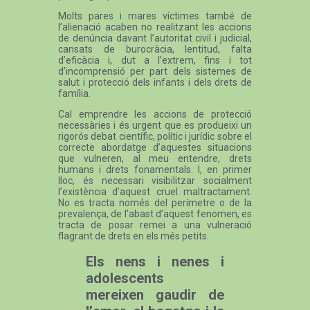
Molts pares i mares víctimes també de
l’alienació acaben no realitzant les accions
de denúncia davant l’autoritat civil i judicial,
cansats de burocràcia, lentitud, falta
d’eficàcia i, dut a l’extrem, fins i tot
d’incomprensió per part dels sistemes de
salut i protecció dels infants i dels drets de
família.
Cal emprendre les accions de protecció
necessàries i és urgent que es produeixi un
rigorós debat científic, polític i jurídic sobre el
correcte abordatge d’aquestes situacions
que vulneren, al meu entendre, drets
humans i drets fonamentals. I, en primer
lloc, és necessari visibilitzar socialment
l’existència d’aquest cruel maltractament.
No es tracta només del perímetre o de la
prevalença, de l’abast d’aquest fenomen, es
tracta de posar remei a una vulneració
flagrant de drets en els més petits.
Els nens i nenes i
adolescents
mereixen gaudir de