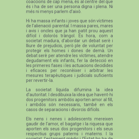
coaccions de cap mena, és al centre del que
és i ha de ser una persona digna i plena. Ni
més ni menys parlem d’això.
Hi ha massa infants i joves que són víctimes
de l’alienació parental. I massa pares, mares
i avis i oncles que ja han patit prou aquest
difícil i dolorós tràngol. És hora, com a
societat madura, d’abordar un debat serè i
lliure de prejudicis, però ple de voluntat per
protegir els homes i dones de demà. Un
debat serè per atendre les víctimes, atendre
degudament els infants, fer la detecció en
les primeres fases i les actuacions decidides
i eficaces per reconèixer i arbitrar les
mesures terapèutiques i judicials suficients
per revertir-la.
La societat líquida difumina la idea
d’autoritat. I desdibuixa la idea que havent-hi
dos progenitors ambdós aporten amor al fill,
i ambdós són necessaris, també en els
casos de separacions i divorcis difícils.
Els nens i nenes i adolescents mereixen
gaudir de l’amor, el bagatge i la riquesa que
aporten els seus dos progenitors i els seus
respectius grups paterns i materns. I la
societat, l’estament mèdic i l’Estat ho ha de