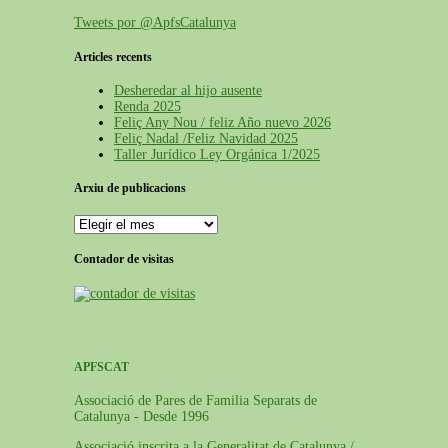
Tweets por @ApfsCatalunya
Articles recents
Desheredar al hijo ausente
Renda 2025
Feliç Any Nou / feliz Año nuevo 2026
Feliç Nadal /Feliz Navidad 2025
Taller Jurídico Ley Orgánica 1/2025
Arxiu de publicacions
Contador de visitas
APFSCAT
Associació de Pares de Familia Separats de
Catalunya - Desde 1996
Associació inscrita a la Generalitat de Catalunya /