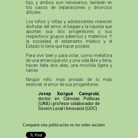
hijo, y ambos son necesarios, también en
los casos de separaciones y divorcios
difíciles.
Los niños y niñas y adolescentes merecen
disfrutar del amor, el bagaje y la riqueza que
aportan sus dos progenitores y sus
respectivos grupos paternos y maternos. Y
la sociedad, el estamento médico y el
Estado lo tiene que hacer posible.
Para vivir bien y para volar, como metáfora
de una emancipación y una vida libre y llena,
hacen falta dos alas, una mochila ligera y
raíces.
Ningún niño más privado de lo más
esencial: el amor de sus progenitores.
Josep Xurigué Camprubí
,
doctor en Cièncias Políticas
(UAB) i profesor colaborador de
Govern Local i Innovació (UOC)
Comparte esta publicación en tus redes sociales