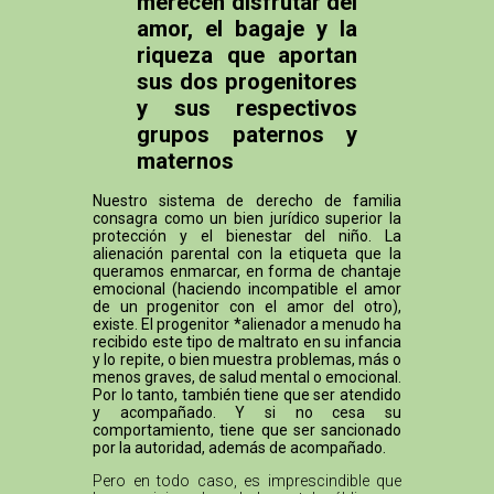
merecen disfrutar del
amor, el bagaje y la
riqueza que aportan
sus dos progenitores
y sus respectivos
grupos paternos y
maternos
Nuestro sistema de derecho de familia
consagra como un bien jurídico superior la
protección y el bienestar del niño. La
alienación parental con la etiqueta que la
queramos enmarcar, en forma de chantaje
emocional (haciendo incompatible el amor
de un progenitor con el amor del otro),
existe. El progenitor *alienador a menudo ha
recibido este tipo de maltrato en su infancia
y lo repite, o bien muestra problemas, más o
menos graves, de salud mental o emocional.
Por lo tanto, también tiene que ser atendido
y acompañado. Y si no cesa su
comportamiento, tiene que ser sancionado
por la autoridad, además de acompañado.
Pero en todo caso, es imprescindible que