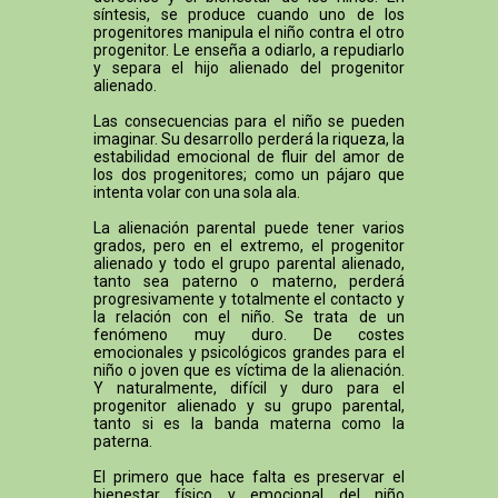
síntesis, se produce cuando uno de los
progenitores manipula el niño contra el otro
progenitor. Le enseña a odiarlo, a repudiarlo
y separa el hijo alienado del progenitor
alienado.
Las consecuencias para el niño se pueden
imaginar. Su desarrollo perderá la riqueza, la
estabilidad emocional de fluir del amor de
los dos progenitores; como un pájaro que
intenta volar con una sola ala.
La alienación parental puede tener varios
grados, pero en el extremo, el progenitor
alienado y todo el grupo parental alienado,
tanto sea paterno o materno, perderá
progresivamente y totalmente el contacto y
la relación con el niño. Se trata de un
fenómeno muy duro. De costes
emocionales y psicológicos grandes para el
niño o joven que es víctima de la alienación.
Y naturalmente, difícil y duro para el
progenitor alienado y su grupo parental,
tanto si es la banda materna como la
paterna.
El primero que hace falta es preservar el
bienestar físico y emocional del niño