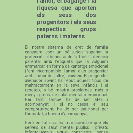
l’amor, el bagatge i la
riquesa que aporten
els seus dos
progenitors i els seus
respectius grups
paterns i materns
El nostre sistema de dret de família
consagra com un bé jurídic superior la
protecció i el benestar de l’infant. L’alienació
parental amb l’etiqueta que la vulguem
emmarcar, en forma de xantatge emocional
(fent incompatible l’amor d’un progenitor
amb l’amor de l’altre), existeix. El progenitor
alienador sovint ha rebut aquest tipus de
maltractament en la seva infància i el
repeteix, o bé mostra problemes, més o
menys greus, de salut mental o emocional.
Per tant, també ha de ser atès i
acompanyat. I si no cessa el seu
comportament, ha de ser sancionat per
l’autoritat, a banda d’acompanyat.
Però en tot cas, és imprescindible que els
serveis de salut mental públics i privats
infantojuvenils siguin conscients, sense