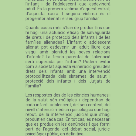
l’infant i de l’adolescent que esdevindrà
adult. És la primera víctima d’aquest estrall,
d’aquesta xacra. I segona víctima és el
progenitor alienat i el seu grup familiar.
Quants casos més s’han de produir fins que
hi hagi una actuació eficaç de salvaguarda
de drets i de protecció dels infants i de les
famílies alienades? L’infant o adolescent
alienat pot esdevenir un adult lliure que
visqui amb plenitud les seves relacions
d’afecte? La ferida parental de l’alienació
serà superada per l’infant? Podem evitar
com a societat aquesta vulneració greu dels
drets dels infants amb una intervenció
protocol·litzada dels sistemes de salut i
protecció dels infants i dels Jutjats de
Família?
Les respostes des de les ciències humanes i
de la salut són múltiples i dependran de
cada infant, adolescent, del seu context, del
nivell d’atenció mèdica i psicològica que hagi
rebut, de la intervenció judicial que s’hagi
produït en cada cas. En tot cas, és necessari
que es produeixin les denúncies i que formi
part de l’agenda del debat social, jurídic,
psicològic i públic, en definitiva.