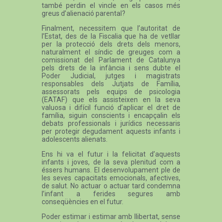
també perdin el vincle en els casos més
greus d’alienació parental?
Finalment, necessitem que l’autoritat de
l’Estat, des de la Fiscalia que ha de vetllar
per la protecció dels drets dels menors,
naturalment el síndic de greuges com a
comissionat del Parlament de Catalunya
pels drets de la infància i sens dubte el
Poder Judicial, jutges i magistrats
responsables dels Jutjats de Família,
assessorats pels equips de psicologia
(EATAF) que els assisteixen en la seva
valuosa i difícil funció d’aplicar el dret de
família, siguin conscients i encapçalin els
debats professionals i jurídics necessaris
per protegir degudament aquests infants i
adolescents alienats.
Ens hi va el futur i la felicitat d’aquests
infants i joves, de la seva plenitud com a
éssers humans. El desenvolupament ple de
les seves capacitats emocionals, afectives,
de salut. No actuar o actuar tard condemna
l’infant a ferides segures amb
conseqüències en el futur.
Poder estimar i estimar amb llibertat, sense