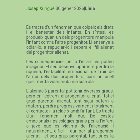
Josep Xurigué
|30 gener 2026|
Línia
Es tracta d’un fenomen que colpeix els drets
i el benestar dels infants. En síntesi, es
produeix quan un dels progenitors manipula
l’infant contra l’altre progenitor. Li ensenya a
odiar-lo, a repudiar-lo i separa el fill alienat
del progenitor alienat.
Les conseqüències per a l’infant es poden
imaginar. El seu desenvolupament perdrà la
riquesa, l’estabilitat emocional de fruir de
l’amor dels dos progenitors; com un ocell
que intenta volar amb una sola ala.
L’alienació parental pot tenir diversos graus,
però en l’extrem, el progenitor alienat i tot el
grup parental alienat, tant sigui patern o
matern, perdrà progressivament i totalment
el contacte i la relació amb l’infant. Es tracta
d’un fenomen molt dur. De costos
emocionals i psicològics grans per a l’infant
o jove que és víctima de l’alienació. I
naturalment, difícil i dur per al progenitor
alienat i el seu grup parental, tant si és la