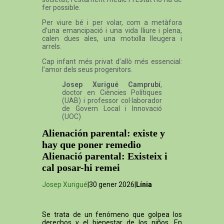
fer possible.
Per viure bé i per volar, com a metàfora
d’una emancipació i una vida lliure i plena,
calen dues ales, una motxilla lleugera i
arrels.
Cap infant més privat d’allò més essencial:
l’amor dels seus progenitors.
Josep Xurigué Camprubí
,
doctor en Ciències Polítiques
(UAB) i professor col·laborador
de Govern Local i Innovació
(UOC)
Alienación parental: existe y
hay que poner remedio
Alienació parental: Existeix i
cal posar-hi remei
Josep Xurigué
|30 gener 2026|
Línia
Se trata de un fenómeno que golpea los
derechos y el bienestar de los niños. En