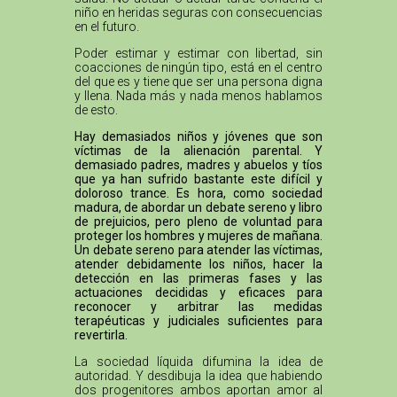
niño en heridas seguras con consecuencias
en el futuro.
Poder estimar y estimar con libertad, sin
coacciones de ningún tipo, está en el centro
del que es y tiene que ser una persona digna
y llena. Nada más y nada menos hablamos
de esto.
Hay demasiados niños y jóvenes que son
víctimas de la alienación parental. Y
demasiado padres, madres y abuelos y tíos
que ya han sufrido bastante este difícil y
doloroso trance. Es hora, como sociedad
madura, de abordar un debate sereno y libro
de prejuicios, pero pleno de voluntad para
proteger los hombres y mujeres de mañana.
Un debate sereno para atender las víctimas,
atender debidamente los niños, hacer la
detección en las primeras fases y las
actuaciones decididas y eficaces para
reconocer y arbitrar las medidas
terapéuticas y judiciales suficientes para
revertirla.
La sociedad líquida difumina la idea de
autoridad. Y desdibuja la idea que habiendo
dos progenitores ambos aportan amor al