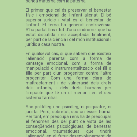
banda materna com la paterna.
El primer que cal és preservar el benestar
físic i emocional de l’infant alienat. El bé
superior jurídic i vital és el benestar de
l’infant. El tema ha generat controvèrsia.
S’ha parlat fins i tot d’una síndrome, que ha
estat discutida i no acceptada, finalment,
per part de la ciència i del món institucional i
jurídic a casa nostra.
En qualsevol cas, sí que sabem que existeix
l’alienació parental com a forma de
xantatge emocional, com a forma de
manipulació o instrumentalització del fill o
filla per part d’un progenitor contra l’altre
progenitor. Com una forma clara de
maltractament i de vulneració dels drets
dels infants; i dels drets humans per
l’impacte que té en el menor i en el seu
sistema familiar.
Soc politòleg i no psicòleg, ni psiquiatre, ni
jurista. Però, sobretot, soc un ésser humà.
Per tant, em preocupa i ens ha de preocupar
el fenomen des del punt de vista de les
conseqüències psicològiques, de benestar
emocional, traumàtiques que tindrà
l’alienació en el futur desenvolupament de