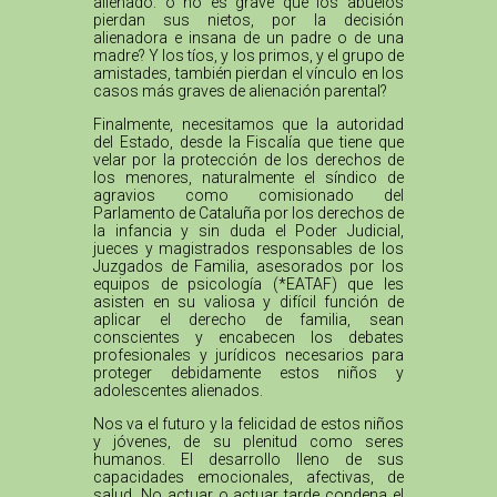
alienado: o no es grave que los abuelos
pierdan sus nietos, por la decisión
alienadora e insana de un padre o de una
madre? Y los tíos, y los primos, y el grupo de
amistades, también pierdan el vínculo en los
casos más graves de alienación parental?
Finalmente, necesitamos que la autoridad
del Estado, desde la Fiscalía que tiene que
velar por la protección de los derechos de
los menores, naturalmente el síndico de
agravios como comisionado del
Parlamento de Cataluña por los derechos de
la infancia y sin duda el Poder Judicial,
jueces y magistrados responsables de los
Juzgados de Familia, asesorados por los
equipos de psicología (*EATAF) que les
asisten en su valiosa y difícil función de
aplicar el derecho de familia, sean
conscientes y encabecen los debates
profesionales y jurídicos necesarios para
proteger debidamente estos niños y
adolescentes alienados.
Nos va el futuro y la felicidad de estos niños
y jóvenes, de su plenitud como seres
humanos. El desarrollo lleno de sus
capacidades emocionales, afectivas, de
salud. No actuar o actuar tarde condena el