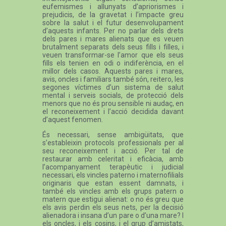
eufemismes i allunyats d’apriorismes i
prejudicis, de la gravetat i l’impacte greu
sobre la salut i el futur desenvolupament
d’aquests infants. Per no parlar dels drets
dels pares i mares alienats que es veuen
brutalment separats dels seus fills i filles, i
veuen transformar-se l’amor que els seus
fills els tenien en odi o indiferència, en el
millor dels casos. Aquests pares i mares,
avis, oncles i familiars també són, reitero, les
segones víctimes d’un sistema de salut
mental i serveis socials, de protecció dels
menors que no és prou sensible ni audaç, en
el reconeixement i l’acció decidida davant
d’aquest fenomen.
És necessari, sense ambigüitats, que
s’estableixin protocols professionals per al
seu reconeixement i acció. Per tal de
restaurar amb celeritat i eficàcia, amb
l’acompanyament terapèutic i judicial
necessari, els vincles paterno i maternofilials
originaris que estan essent damnats, i
també els vincles amb els grups patern o
matern que estigui alienat: o no és greu que
els avis perdin els seus nets, per la decisió
alienadora i insana d’un pare o d’una mare? I
els oncles, i els cosins, i el grup d’amistats,