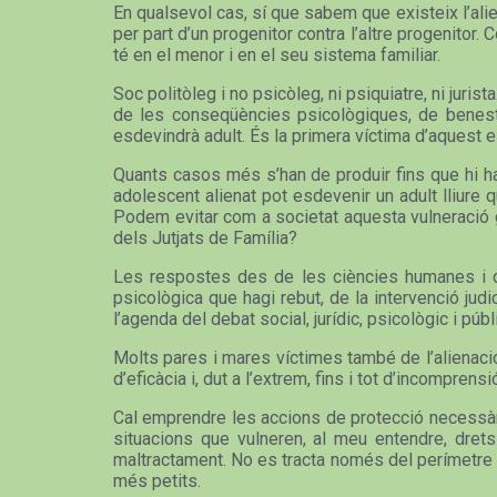
En qualsevol cas, sí que sabem que existeix l’alie
per part d’un progenitor contra l’altre progenitor
té en el menor i en el seu sistema familiar.
Soc politòleg i no psicòleg, ni psiquiatre, ni jur
de les conseqüències psicològiques, de benestar
esdevindrà adult. És la primera víctima d’aquest est
Quants casos més s’han de produir fins que hi hag
adolescent alienat pot esdevenir un adult lliure 
Podem evitar com a societat aquesta vulneració gr
dels Jutjats de Família?
Les respostes des de les ciències humanes i de 
psicològica que hagi rebut, de la intervenció jud
l’agenda del debat social, jurídic, psicològic i públi
Molts pares i mares víctimes també de l’alienació a
d’eficàcia i, dut a l’extrem, fins i tot d’incompren
Cal emprendre les accions de protecció necessàrie
situacions que vulneren, al meu entendre, drets 
maltractament. No es tracta només del perímetre o
més petits.