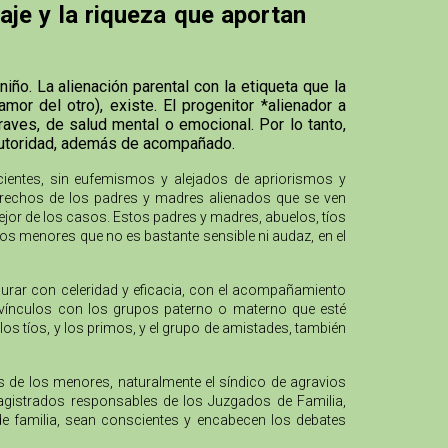
aje y la riqueza que aportan
iño. La alienación parental con la etiqueta que la
or del otro), existe. El progenitor *alienador a
aves, de salud mental o emocional. Por lo tanto,
 autoridad, además de acompañado.
cientes, sin eufemismos y alejados de apriorismos y
 derechos de los padres y madres alienados que se ven
mejor de los casos. Estos padres y madres, abuelos, tíos
los menores que no es bastante sensible ni audaz, en el
urar con celeridad y eficacia, con el acompañamiento
os vínculos con los grupos paterno o materno que esté
los tíos, y los primos, y el grupo de amistades, también
os de los menores, naturalmente el síndico de agravios
agistrados responsables de los Juzgados de Familia,
 de familia, sean conscientes y encabecen los debates