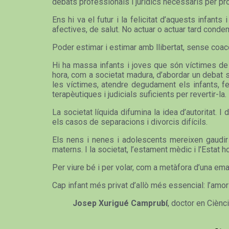
debats professionals i jurídics necessaris per pr
Ens hi va el futur i la felicitat d’aquests infa
afectives, de salut. No actuar o actuar tard conde
Poder estimar i estimar amb llibertat, sense coac
Hi ha massa infants i joves que són víctimes de l’
hora, com a societat madura, d’abordar un debat s
les víctimes, atendre degudament els infants, fe
terapèutiques i judicials suficients per revertir-la.
La societat líquida difumina la idea d’autoritat.
els casos de separacions i divorcis difícils.
Els nens i nenes i adolescents mereixen gaudir 
materns. I la societat, l’estament mèdic i l’Estat h
Per viure bé i per volar, com a metàfora d’una emanc
Cap infant més privat d’allò més essencial: l’amo
Josep Xurigué Camprubí
, doctor en Ciènc