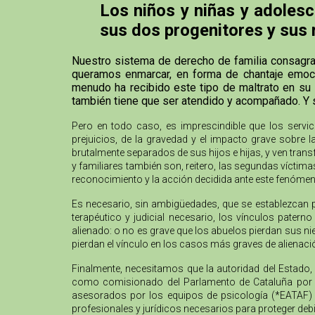
Los niños y niñas y adolesc
sus dos progenitores y sus
Nuestro sistema de derecho de familia consagra co
queramos enmarcar, en forma de chantaje emocion
menudo ha recibido este tipo de maltrato en su 
también tiene que ser atendido y acompañado. Y 
Pero en todo caso, es imprescindible que los servi
prejuicios, de la gravedad y el impacto grave sobre 
brutalmente separados de sus hijos e hijas, y ven trans
y familiares también son, reitero, las segundas víctim
reconocimiento y la acción decidida ante este fenómen
Es necesario, sin ambigüedades, que se establezcan 
terapéutico y judicial necesario, los vínculos pater
alienado: o no es grave que los abuelos pierdan sus nie
pierdan el vínculo en los casos más graves de alienaci
Finalmente, necesitamos que la autoridad del Estado, 
como comisionado del Parlamento de Cataluña por lo
asesorados por los equipos de psicología (*EATAF) qu
profesionales y jurídicos necesarios para proteger de