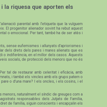
 i la riquesa que aporten els
L’alienació parental amb l’etiqueta que la vulguem
ix. El progenitor alienador sovint ha rebut aquest
tal o emocional. Per tant, també ha de ser atès i
ents, sense eufemismes i allunyats d’apriorismes i
rlar dels drets dels pares i mares alienats que es
di o indiferència, en el millor dels casos. Aquests
erveis socials, de protecció dels menors que no és
er tal de restaurar amb celeritat i eficàcia, amb
damnats, i també els vincles amb els grups patern o
pare o d’una mare? I els oncles, i els cosins, i el
dels menors, naturalment el síndic de greuges com a
agistrats responsables dels Jutjats de Família,
dret de família, siguin conscients i encapçalin els