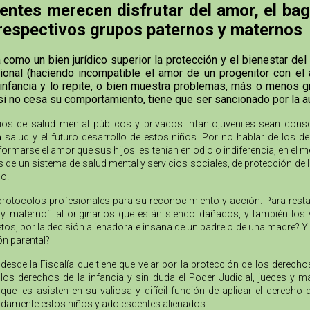
entes merecen disfrutar del amor, el bag
 respectivos grupos paternos y maternos
mo un bien jurídico superior la protección y el bienestar del n
al (haciendo incompatible el amor de un progenitor con el am
infancia y lo repite, o bien muestra problemas, más o menos gr
si no cesa su comportamiento, tiene que ser sancionado por la
cios de salud mental públicos y privados infantojuveniles sean cons
la salud y el futuro desarrollo de estos niños. Por no hablar de los
formarse el amor que sus hijos les tenían en odio o indiferencia, en el 
as de un sistema de salud mental y servicios sociales, de protección de 
o.
protocolos profesionales para su reconocimiento y acción. Para resta
no y maternofilial originarios que están siendo dañados, y también l
tos, por la decisión alienadora e insana de un padre o de una madre? Y 
ón parental?
desde la Fiscalía que tiene que velar por la protección de los derech
s derechos de la infancia y sin duda el Poder Judicial, jueces y m
e les asisten en su valiosa y difícil función de aplicar el derecho
bidamente estos niños y adolescentes alienados.