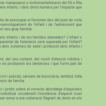
 manipulació o instrumentalització del fill o filla
dels infants; i dels drets humans per l’impacte que
ns ha de preocupar el fenomen des del punt de vista
esenvolupament de l’infant i de l’adolescent que
el seu grup familiar.
ls infants i de les famílies alienades? L’infant o
arental de l’alienació serà superada per l’infant?
 dels sistemes de salut i protecció dels infants i
, del seu context, del nivell d’atenció mèdica i
ue es produeixin les denúncies i que formi part de
l i judicial, cansats de burocràcia, lentitud, falta
drets de família.
c i jurídic sobre el correcte abordatge d’aquestes
sibilitzar socialment l’existència d’aquest cruel
ar remei a una vulneració flagrant de drets en els