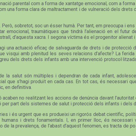
nació parental com a forma de xantatge emocional, com a forma de
. Com una forma clara de maltractament i de vulneració dels drets 
ista. Però, sobretot, soc un ésser humà. Per tant, em preocupa i e
 emocional, traumàtiques que tindrà l’alienació en el futur d
rall, d’aquesta xacra. I segona víctima és el progenitor alienat i 
i una actuació eficaç de salvaguarda de drets i de protecció de
que visqui amb plenitud les seves relacions d’afecte? La ferida p
eu dels drets dels infants amb una intervenció protocol·litzada
la salut són múltiples i dependran de cada infant, adolescent
icial que s’hagi produït en cada cas. En tot cas, és necessari q
c, en definitiva.
caben no realitzant les accions de denúncia davant l’autoritat civi
sió per part dels sistemes de salut i protecció dels infants i dels 
s i és urgent que es produeixi un rigorós debat científic, políti
humans i drets fonamentals. I, en primer lloc, és necessari vi
 de la prevalença, de l’abast d’aquest fenomen, es tracta de pos