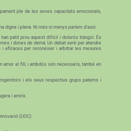
olupament ple de les seves capacitats emocionals,
na digna i plena. Ni més ni menys parlem d’això.
han patit prou aquest difícil i dolorós tràngol. És
s homes i dones de demà. Un debat serè per atendre
 i eficaces per reconèixer i arbitrar les mesures
en amor al fill, i ambdós són necessaris, també en
rogenitors i els seus respectius grups paterns i
gera i arrels.
 Innovació (UOC)