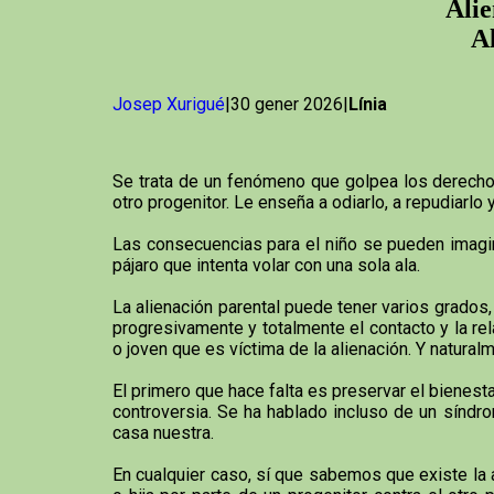
Alie
Al
Josep Xurigué
|30 gener 2026|
Línia
Se trata de un fenómeno que golpea los derechos
otro progenitor. Le enseña a odiarlo, a repudiarlo 
Las consecuencias para el niño se pueden imagina
pájaro que intenta volar con una sola ala.
La alienación parental puede tener varios grados,
progresivamente y totalmente el contacto y la re
o joven que es víctima de la alienación. Y naturalm
El primero que hace falta es preservar el bienestar
controversia. Se ha hablado incluso de un síndrom
casa nuestra.
En cualquier caso, sí que sabemos que existe la 