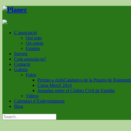
L’associació
Qui som
On estem
Estatuts
Serveis
Com associar-se?
Contacte
Galeria
Fotos
Premio a ApfsCatalunya de la Pizarra de Raimund
Cursa Mercé 2014
Jornadas sobre el Código Civil de Familia
Videos
Calendari d’Esdeveniments
Blog