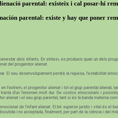
lienació parental: existeix i cal posar-hi rem
nación parental: existe y hay que poner re
enestar dels infants. En síntesi, es produeix quan un dels progeni
ienat del progenitor alienat.
r. El seu desenvolupament perdrà la riquesa, l’estabilitat emoc
 en l’extrem, el progenitor alienat i tot el grup parental alienat, 
Es tracta d’un fenomen molt dur. De costos emocionals i psicolò
enitor alienat i el seu grup parental, tant si és la banda materna com
mocional de l’infant alienat. El bé superior jurídic i vital és el b
iscutida i no acceptada, finalment, per part de la ciència i del món 