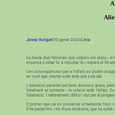
A
Alie
Josep Xurigué
|30 gener 2026|
Línia
Es tracta d’un fenomen que colpeix els drets i el b
ensenya a odiar-lo, a repudiar-lo i separa el fill al
Les conseqüències per a l’infant es poden imagina
un ocell que intenta volar amb una sola ala.
L’alienació parental pot tenir diversos graus, però
totalment el contacte i la relació amb l’infant. 
l’alienació. I naturalment, difícil i dur per al prog
El primer que cal és preservar el benestar físic i e
S’ha parlat fins i tot d’una síndrome, que ha estat d