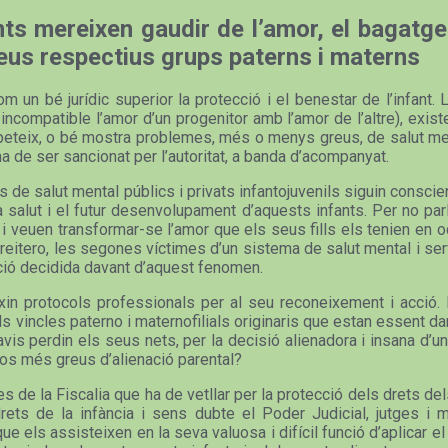
ts mereixen gaudir de l’amor, el bagatge
seus respectius grups paterns i materns
 un bé jurídic superior la protecció i el benestar de l’infant. 
compatible l’amor d’un progenitor amb l’amor de l’altre), existe
repeteix, o bé mostra problemes, més o menys greus, de salut men
 de ser sancionat per l’autoritat, a banda d’acompanyat.
s de salut mental públics i privats infantojuvenils siguin consci
 la salut i el futur desenvolupament d’aquests infants. Per no pa
, i veuen transformar-se l’amor que els seus fills els tenien en o
, reitero, les segones víctimes d’un sistema de salut mental i s
cció decidida davant d’aquest fenomen.
in protocols professionals per al seu reconeixement i acció. P
ls vincles paterno i maternofilials originaris que estan essent 
vis perdin els seus nets, per la decisió alienadora i insana d’un 
sos més greus d’alienació parental?
des de la Fiscalia que ha de vetllar per la protecció dels drets 
ets de la infància i sens dubte el Poder Judicial, jutges i m
els assisteixen en la seva valuosa i difícil funció d’aplicar el 