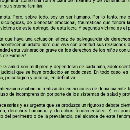
o progenitor. Como una forma clara de maltrato y de vulneración
n su sistema familiar.
i jurista. Pero, sobre todo, soy un ser humano. Por lo tanto, m
icológicas, de bienestar emocional, traumáticas que tendrá la a
íctima de este estrago, de esta lacra. Y segunda víctima es el p
a que haya una actuación eficaz de salvaguardia de derechos 
contecer un adulto libre que viva con plenitud sus relaciones d
dad esta vulneración grave de los derechos de los niños con u
s de Familia?
la salud son múltiples y dependerán de cada niño, adolescente
ón judicial que se haya producido en cada caso. En todo caso, e
o, psicológico y público, en definitiva.
enación acaban no realizando las acciones de denuncia ante la a
 incluso de incomprensión por parte de los sistemas de salud y pr
sarias y es urgente que se produzca un riguroso debate científi
ón, derechos humanos y derechos fundamentales. Y, en primer
olo del perímetro o de la prevalencia, del alcance de este fenó