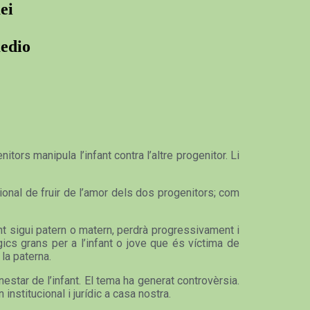
ei
medio
tors manipula l’infant contra l’altre progenitor. Li
ional de fruir de l’amor dels dos progenitors; com
tant sigui patern o matern, perdrà progressivament i
gics grans per a l’infant o jove que és víctima de
 la paterna.
enestar de l’infant. El tema ha generat controvèrsia.
institucional i jurídic a casa nostra.