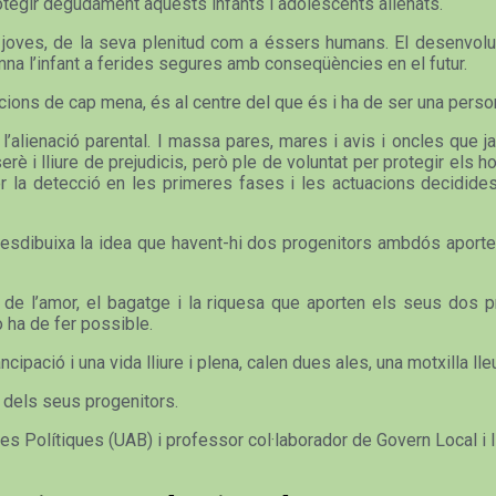
otegir degudament aquests infants i adolescents alienats.
nts i joves, de la seva plenitud com a éssers humans. El desenv
mna l’infant a ferides segures amb conseqüències en el futur.
cions de cap mena, és al centre del que és i ha de ser una perso
alienació parental. I massa pares, mares i avis i oncles que ja 
erè i lliure de prejudicis, però ple de voluntat per protegir el
r la detecció en les primeres fases i les actuacions decidides
 I desdibuixa la idea que havent-hi dos progenitors ambdós aport
de l’amor, el bagatge i la riquesa que aporten els seus dos p
o ha de fer possible.
ipació i una vida lliure i plena, calen dues ales, una motxilla lleu
r dels seus progenitors.
ies Polítiques (UAB) i professor col·laborador de Govern Local i