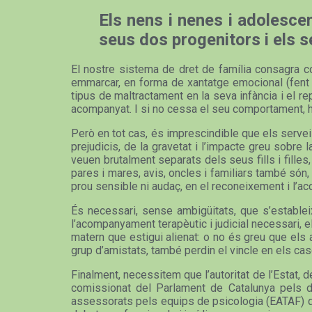
Els nens i nenes i adolescen
seus dos progenitors i els 
El nostre sistema de dret de família consagra com
emmarcar, en forma de xantatge emocional (fent in
tipus de maltractament en la seva infància i el 
acompanyat. I si no cessa el seu comportament, ha
Però en tot cas, és imprescindible que els servei
prejudicis, de la gravetat i l’impacte greu sobre
veuen brutalment separats dels seus fills i filles
pares i mares, avis, oncles i familiars també són
prou sensible ni audaç, en el reconeixement i l’a
És necessari, sense ambigüitats, que s’estableix
l’acompanyament terapèutic i judicial necessari, e
matern que estigui alienat: o no és greu que els a
grup d’amistats, també perdin el vincle en els ca
Finalment, necessitem que l’autoritat de l’Estat, 
comissionat del Parlament de Catalunya pels dr
assessorats pels equips de psicologia (EATAF) que 