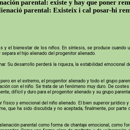
nación parental: existe y hay que poner re
ienació parental: Existeix i cal posar-hi re
 y el bienestar de los niños. En síntesis, se produce cuando un
y separa el hijo alienado del progenitor alienado.
r. Su desarrollo perderá la riqueza, la estabilidad emocional d
 pero en el extremo, el progenitor alienado y todo el grupo paren
lación con el niño. Se trata de un fenómeno muy duro. De coste
ente, difícil y duro para el progenitor alienado y su grupo parent
 físico y emocional del niño alienado. El bien superior jurídico y
e, que ha sido discutida y no aceptada, finalmente, por parte de
alienación parental como forma de chantaje emocional, como for