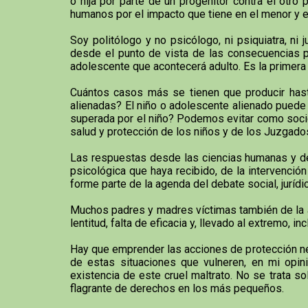
o hija por parte de un progenitor contra el otr
humanos por el impacto que tiene en el menor y e
Soy politólogo y no psicólogo, ni psiquiatra, n
desde el punto de vista de las consecuencias ps
adolescente que acontecerá adulto. Es la primera v
Cuántos casos más se tienen que producir hast
alienadas? El niño o adolescente alienado puede a
superada por el niño? Podemos evitar como socie
salud y protección de los niños y de los Juzgado
Las respuestas desde las ciencias humanas y de 
psicológica que haya recibido, de la intervenci
forme parte de la agenda del debate social, jurídic
Muchos padres y madres víctimas también de la ali
lentitud, falta de eficacia y, llevado al extremo,
Hay que emprender las acciones de protección nece
de estas situaciones que vulneren, en mi opini
existencia de este cruel maltrato. No se trata s
flagrante de derechos en los más pequeños.