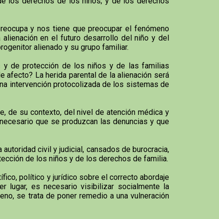
 de los derechos de los niños; y de los derechos
e preocupa y nos tiene que preocupar el fenómeno
lienación en el futuro desarrollo del niño y del
rogenitor alienado y su grupo familiar.
y de protección de los niños y de las familias
e afecto? La herida parental de la alienación será
na intervención protocolizada de los sistemas de
, de su contexto, del nivel de atención médica y
s necesario que se produzcan las denuncias y que
utoridad civil y judicial, cansados de burocracia,
otección de los niños y de los derechos de familia.
co, político y jurídico sobre el correcto abordaje
 lugar, es necesario visibilizar socialmente la
meno, se trata de poner remedio a una vulneración