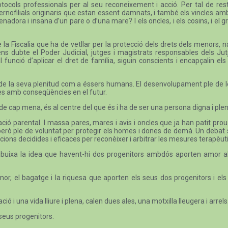
otocols professionals per al seu reconeixement i acció. Per tal de r
aternofilials originaris que estan essent damnats, i també els vincles a
ienadora i insana d’un pare o d’una mare? I els oncles, i els cosins, i e
e la Fiscalia que ha de vetllar per la protecció dels drets dels menors
ns dubte el Poder Judicial, jutges i magistrats responsables dels Jut
l funció d’aplicar el dret de família, siguin conscients i encapçalin els
oves, de la seva plenitud com a éssers humans. El desenvolupament ple de 
es amb conseqüències en el futur.
de cap mena, és al centre del que és i ha de ser una persona digna i ple
ció parental. I massa pares, mares i avis i oncles que ja han patit prou 
, però ple de voluntat per protegir els homes i dones de demà. Un deba
cions decidides i eficaces per reconèixer i arbitrar les mesures terapèutiqu
esdibuixa la idea que havent-hi dos progenitors ambdós aporten amor a
or, el bagatge i la riquesa que aporten els seus dos progenitors i els 
 i una vida lliure i plena, calen dues ales, una motxilla lleugera i arrels
 seus progenitors.