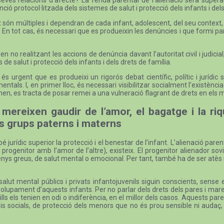
ió protocol·litzada dels sistemes de salut i protecció dels infants i del
 són múltiples i dependran de cada infant, adolescent, del seu context, d
 En tot cas, és necessari que es produeixin les denúncies i que formi part 
no realitzant les accions de denúncia davant l’autoritat civil i judicial, 
 de salut i protecció dels infants i dels drets de família.
s urgent que es produeixi un rigorós debat científic, polític i jurídi
tals. I, en primer lloc, és necessari visibilitzar socialment l’existèn
en, es tracta de posar remei a una vulneració flagrant de drets en els m
 mereixen gaudir de l’amor, el bagatge i la r
us grups paterns i materns
 jurídic superior la protecció i el benestar de l’infant. L’alienació p
rogenitor amb l’amor de l’altre), existeix. El progenitor alienador s
enys greus, de salut mental o emocional. Per tant, també ha de ser atès
alut mental públics i privats infantojuvenils siguin conscients, sense 
envolupament d’aquests infants. Per no parlar dels drets dels pares i m
fills els tenien en odi o indiferència, en el millor dels casos. Aquests par
s socials, de protecció dels menors que no és prou sensible ni audaç,