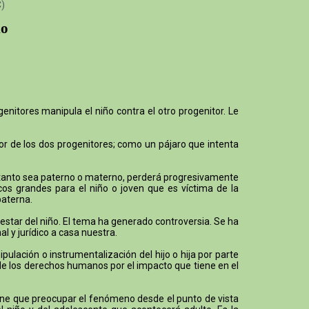
C)
io
enitores manipula el niño contra el otro progenitor. Le
mor de los dos progenitores; como un pájaro que intenta
o, tanto sea paterno o materno, perderá progresivamente
cos grandes para el niño o joven que es víctima de la
paterna.
ienestar del niño. El tema ha generado controversia. Se ha
l y jurídico a casa nuestra.
lación o instrumentalización del hijo o hija por parte
 de los derechos humanos por el impacto que tiene en el
 tiene que preocupar el fenómeno desde el punto de vista