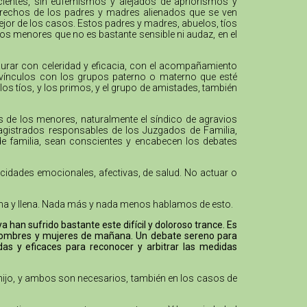
cientes, sin eufemismos y alejados de apriorismos y
 derechos de los padres y madres alienados que se ven
mejor de los casos. Estos padres y madres, abuelos, tíos
los menores que no es bastante sensible ni audaz, en el
urar con celeridad y eficacia, con el acompañamiento
os vínculos con los grupos paterno o materno que esté
los tíos, y los primos, y el grupo de amistades, también
os de los menores, naturalmente el síndico de agravios
agistrados responsables de los Juzgados de Familia,
 de familia, sean conscientes y encabecen los debates
acidades emocionales, afectivas, de salud. No actuar o
digna y llena. Nada más y nada menos hablamos de esto.
han sufrido bastante este difícil y doloroso trance. Es
s hombres y mujeres de mañana. Un debate sereno para
das y eficaces para reconocer y arbitrar las medidas
 hijo, y ambos son necesarios, también en los casos de