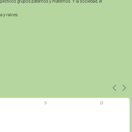
spectivos grupos paternos y maternos. Y la sociedad, el
a y raíces.
S
D