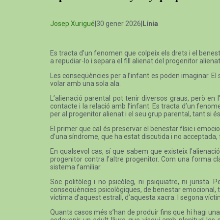
Josep Xurigué
|30 gener 2026|
Línia
Es tracta d’un fenomen que colpeix els drets i el benesta
a repudiar-lo i separa el fill alienat del progenitor alienat
Les conseqüències per a l’infant es poden imaginar. El 
volar amb una sola ala.
L’alienació parental pot tenir diversos graus, però en 
contacte i la relació amb l’infant. Es tracta d’un fenome
per al progenitor alienat i el seu grup parental, tant si
El primer que cal és preservar el benestar físic i emociona
d’una síndrome, que ha estat discutida i no acceptada, fin
En qualsevol cas, sí que sabem que existeix l’alienaci
progenitor contra l’altre progenitor. Com una forma cl
sistema familiar.
Soc politòleg i no psicòleg, ni psiquiatre, ni juris
conseqüències psicològiques, de benestar emocional, tr
víctima d’aquest estrall, d’aquesta xacra. I segona víctim
Quants casos més s’han de produir fins que hi hagi una a
esdevenir un adult lliure que visqui amb plenitud les