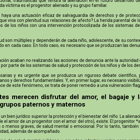
onal, traumáticas que tendrá la alienación en el futuro desarrollo d
a víctima es el progenitor alienado y su grupo familiar.
aya una actuación eficaz de salvaguardia de derechos y de protecció
ue viva con plenitud sus relaciones de afecto? La herida parental de 
 de los niños con una intervención protocolizada de los sistemas de
ud son múltiples y dependerán de cada niño, adolescente, de su context
ucido en cada caso. En todo caso, es necesario que se produzcan las denu
ón acaban no realizando las acciones de denuncia ante la autoridad civil
 por parte de los sistemas de salud y protección de los niños y de los de
rias y es urgente que se produzca un riguroso debate científico, pol
nos y derechos fundamentales. Y, en primer lugar, es necesario visibiliz
lcance de este fenómeno, se trata de poner remedio a una vulneración f
tes merecen disfrutar del amor, el bagaje y 
 grupos paternos y maternos
 bien jurídico superior la protección y el bienestar del niño. La aliena
el amor de un progenitor con el amor del otro), existe. El progenitor *
ás o menos graves, de salud mental o emocional. Por lo tanto, también
oridad, además de acompañado.