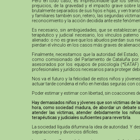
Pero en todo caso, es imprescindible que los servi
prejuicios, de la gravedad y el impacto grave sobre 
brutalmente separados de sus hijos e hijas, y ven trans
y familiares también son, reitero, las segundas víctim
reconocimiento y la acción decidida ante este fenómen
Es necesario, sin ambigüedades, que se establezcan 
terapéutico y judicial necesario, los vínculos pater
alienado: o no es grave que los abuelos pierdan sus nie
pierdan el vínculo en los casos más graves de alienaci
Finalmente, necesitamos que la autoridad del Estado, 
como comisionado del Parlamento de Cataluña por lo
asesorados por los equipos de psicología (*EATAF) qu
profesionales y jurídicos necesarios para proteger de
Nos va el futuro y la felicidad de estos niños y jóve
actuar tarde condena el niño en heridas seguras con c
Poder estimar y estimar con libertad, sin coacciones d
Hay demasiados niños y jóvenes que son víctimas de la 
hora, como sociedad madura, de abordar un debate se
atender las víctimas, atender debidamente los niños
terapéuticas y judiciales suficientes para revertirla.
La sociedad líquida difumina la idea de autoridad. Y 
separaciones y divorcios difíciles.