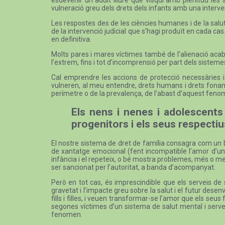
vulneració greu dels drets dels infants amb una intervenc
Les respostes des de les ciències humanes i de la salut
de la intervenció judicial que s’hagi produït en cada cas.
en definitiva.
Molts pares i mares víctimes també de l’alienació acaben 
l’extrem, fins i tot d’incomprensió per part dels sistemes
Cal emprendre les accions de protecció necessàries i é
vulneren, al meu entendre, drets humans i drets fonamen
perímetre o de la prevalença, de l’abast d’aquest fenom
Els nens i nenes i adolescents
progenitors i els seus respecti
El nostre sistema de dret de família consagra com un bé
de xantatge emocional (fent incompatible l’amor d’un p
infància i el repeteix, o bé mostra problemes, més o m
ser sancionat per l’autoritat, a banda d’acompanyat.
Però en tot cas, és imprescindible que els serveis de s
gravetat i l’impacte greu sobre la salut i el futur des
fills i filles, i veuen transformar-se l’amor que els seus 
segones víctimes d’un sistema de salut mental i servei
fenomen.