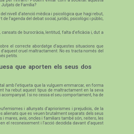
s Jutjats de Família?
el nivell d’atenció mèdica i psicològica que hagi rebut,
de l’agenda del debat social, jurídic, psicològic i públic,
cansats de burocràcia, lentitud, falta d’eficàcia i, dut a
c sobre el correcte abordatge d’aquestes situacions que
cia d’aquest cruel maltractament. No es tracta només del
és petits.
iquesa que aporten els seus dos
arental amb l’etiqueta que la vulguem emmarcar, en forma
ovint ha rebut aquest tipus de maltractament en la seva
 i acompanyat. I si no cessa el seu comportament, ha de
eufemismes i allunyats d’apriorismes i prejudicis, de la
ares alienats que es veuen brutalment separats dels seus
es i mares, avis, oncles i familiars també són, reitero, les
 en el reconeixement i l’acció decidida davant d’aquest