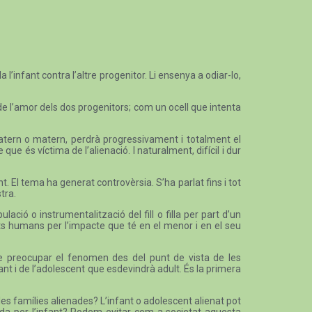
l’infant contra l’altre progenitor. Li ensenya a odiar-lo,
de l’amor dels dos progenitors; com un ocell que intenta
i patern o matern, perdrà progressivament i totalment el
ue és víctima de l’alienació. I naturalment, difícil i dur
ant. El tema ha generat controvèrsia. S’ha parlat fins i tot
tra.
ió o instrumentalització del fill o filla per part d’un
ets humans per l’impacte que té en el menor i en el seu
 de preocupar el fenomen des del punt de vista de les
t i de l’adolescent que esdevindrà adult. És la primera
les famílies alienades? L’infant o adolescent alienat pot
rada per l’infant? Podem evitar com a societat aquesta