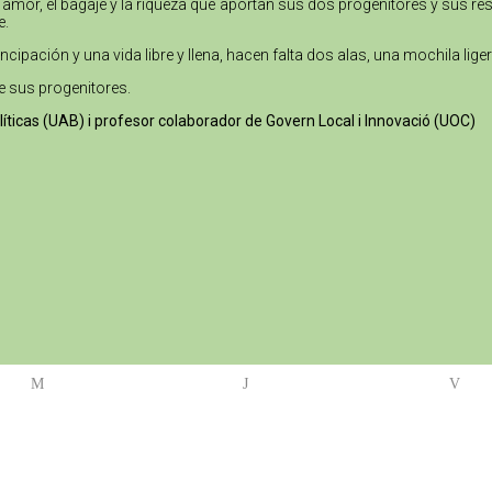
 amor, el bagaje y la riqueza que aportan sus dos progenitores y sus re
e.
ipación y una vida libre y llena, hacen falta dos alas, una mochila liger
e sus progenitores.
olíticas (UAB) i profesor colaborador de Govern Local i Innovació (UOC)
M
J
V