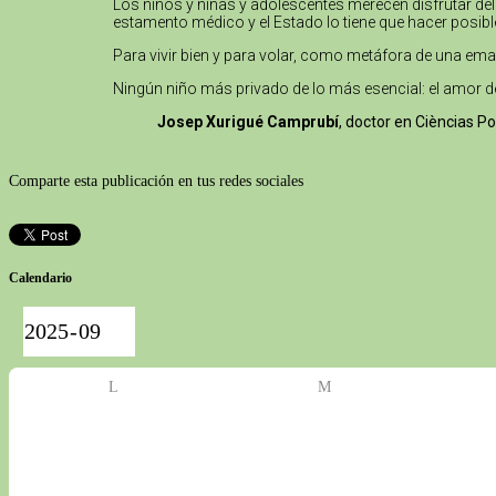
Los niños y niñas y adolescentes merecen disfrutar del
estamento médico y el Estado lo tiene que hacer posibl
Para vivir bien y para volar, como metáfora de una emanc
Ningún niño más privado de lo más esencial: el amor d
Josep Xurigué Camprubí
, doctor en Cièncias P
Comparte esta publicación en tus redes sociales
Calendario
L
M