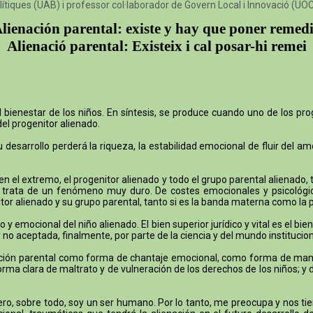
lítiques (UAB) i professor col·laborador de Govern Local i Innovació (UO
lienación parental: existe y hay que poner remed
Alienació parental: Existeix i cal posar-hi remei
ienestar de los niños. En síntesis, se produce cuando uno de los prog
del progenitor alienado.
desarrollo perderá la riqueza, la estabilidad emocional de fluir del a
 en el extremo, el progenitor alienado y todo el grupo parental alienad
Se trata de un fenómeno muy duro. De costes emocionales y psicológi
nitor alienado y su grupo parental, tanto si es la banda materna como la 
o y emocional del niño alienado. El bien superior jurídico y vital es el b
no aceptada, finalmente, por parte de la ciencia y del mundo instituciona
ación parental como forma de chantaje emocional, como forma de manipu
orma clara de maltrato y de vulneración de los derechos de los niños; y
a. Pero, sobre todo, soy un ser humano. Por lo tanto, me preocupa y nos