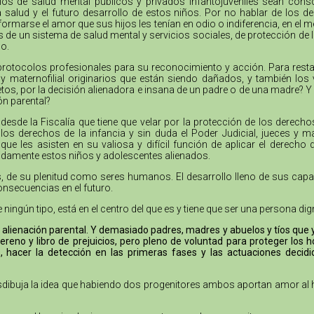
cios de salud mental públicos y privados infantojuveniles sean cons
la salud y el futuro desarrollo de estos niños. Por no hablar de los
formarse el amor que sus hijos les tenían en odio o indiferencia, en el 
as de un sistema de salud mental y servicios sociales, de protección de 
o.
protocolos profesionales para su reconocimiento y acción. Para resta
no y maternofilial originarios que están siendo dañados, y también l
tos, por la decisión alienadora e insana de un padre o de una madre? Y 
ón parental?
desde la Fiscalía que tiene que velar por la protección de los derech
s derechos de la infancia y sin duda el Poder Judicial, jueces y m
e les asisten en su valiosa y difícil función de aplicar el derecho
bidamente estos niños y adolescentes alienados.
nes, de su plenitud como seres humanos. El desarrollo lleno de sus cap
onsecuencias en el futuro.
e ningún tipo, está en el centro del que es y tiene que ser una persona 
alienación parental. Y demasiado padres, madres y abuelos y tíos que ya 
reno y libro de prejuicios, pero pleno de voluntad para proteger lo
, hacer la detección en las primeras fases y las actuaciones decidi
desdibuja la idea que habiendo dos progenitores ambos aportan amor al