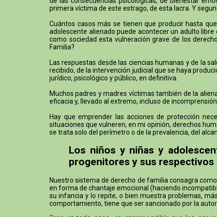
de las consecuencias psicológicas, de bienestar emoci
primera víctima de este estrago, de esta lacra. Y segund
Cuántos casos más se tienen que producir hasta que h
adolescente alienado puede acontecer un adulto libre q
como sociedad esta vulneración grave de los derechos
Familia?
Las respuestas desde las ciencias humanas y de la sal
recibido, de la intervención judicial que se haya prod
jurídico, psicológico y público, en definitiva.
Muchos padres y madres víctimas también de la alienaci
eficacia y, llevado al extremo, incluso de incomprensión
Hay que emprender las acciones de protección necesa
situaciones que vulneren, en mi opinión, derechos huma
se trata solo del perímetro o de la prevalencia, del a
Los niños y niñas y adolescen
progenitores y sus respectivos
Nuestro sistema de derecho de familia consagra como un
en forma de chantaje emocional (haciendo incompatible 
su infancia y lo repite, o bien muestra problemas, m
comportamiento, tiene que ser sancionado por la aut