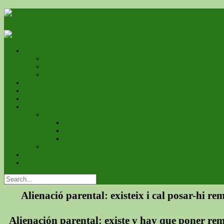
L’associació
Qui som
On estem
Estatuts
Serveis
Com associar-se?
Contacte
Galeria
Fotos
Premio a ApfsCatalunya de la Pizarra de Raimunda
Cursa Mercé 2014
Jornadas sobre el Código Civil de Familia
Videos
Calendari d’Esdeveniments
Blog
Alienació parental: existeix i cal posar-hi re
Alienación parental: existe y hay que poner re