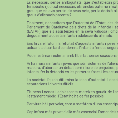
És necessari, sense ambigüitats, que s’estableixin pr
terapèutic i judicial necessari, els vincles paterno i m
greu que els avis perdin els seus nets, per la decisió al
greus d’alienació parental?
Finalment, necessitem que l’autoritat de l’Estat, des d
Parlament de Catalunya pels drets de la infància i se
(EATAF) que els assisteixen en la seva valuosa i difíci
degudament aquests infants i adolescents alienats.
Ens hi va el futur i la felicitat d’aquests infants i j
actuar o actuar tard condemna l’infant a ferides segur
Poder estimar i estimar amb llibertat, sense coaccions 
Hi ha massa infants i joves que són víctimes de l’aliena
madura, d’abordar un debat serè i lliure de prejudicis
infants, fer la detecció en les primeres fases i les actua
La societat líquida difumina la idea d’autoritat. I d
separacions i divorcis difícils.
Els nens i nenes i adolescents mereixen gaudir de l’am
l’estament mèdic i l’Estat ho ha de fer possible.
Per viure bé i per volar, com a metàfora d’una emancipació
Cap infant més privat d’allò més essencial: l’amor dels