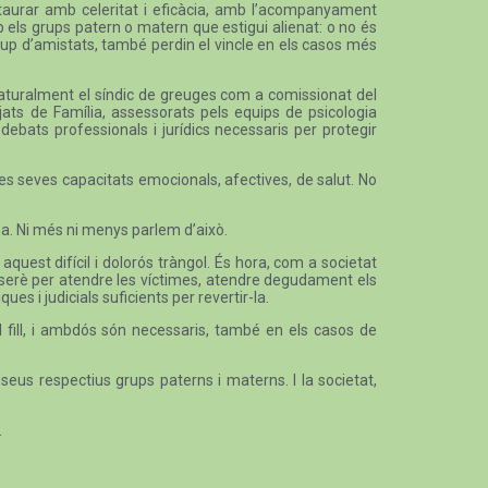
estaurar amb celeritat i eficàcia, amb l’acompanyament
mb els grups patern o matern que estigui alienat: o no és
l grup d’amistats, també perdin el vincle en els casos més
, naturalment el síndic de greuges com a comissionat del
jats de Família, assessorats pels equips de psicologia
 debats professionals i jurídics necessaris per protegir
les seves capacitats emocionals, afectives, de salut. No
na. Ni més ni menys parlem d’això.
aquest difícil i dolorós tràngol. És hora, com a societat
t serè per atendre les víctimes, atendre degudament els
es i judicials suficients per revertir-la.
l fill, i ambdós són necessaris, també en els casos de
seus respectius grups paterns i materns. I la societat,
.