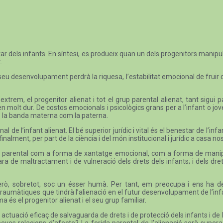
r dels infants. En síntesi, es produeix quan un dels progenitors manipula 
.
seu desenvolupament perdrà la riquesa, l’estabilitat emocional de fruir 
l’extrem, el progenitor alienat i tot el grup parental alienat, tant sigu
n molt dur. De costos emocionals i psicològics grans per a l’infant o jove q
 és la banda materna com la paterna.
l de l’infant alienat. El bé superior jurídic i vital és el benestar de l’inf
alment, per part de la ciència i del món institucional i jurídic a casa nos
ó parental com a forma de xantatge emocional, com a forma de manipulac
ara de maltractament i de vulneració dels drets dels infants; i dels dr
ta. Però, sobretot, soc un ésser humà. Per tant, em preocupa i ens ha
aumàtiques que tindrà l’alienació en el futur desenvolupament de l’infan
a és el progenitor alienat i el seu grup familiar.
ctuació eficaç de salvaguarda de drets i de protecció dels infants i de 
 seves relacions d’afecte? La ferida parental de l’alienació serà supe