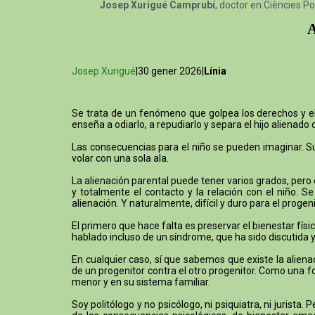
Josep Xurigué Camprubí
, doctor en Ciències Po
A
Josep Xurigué
|30 gener 2026|
Línia
Se trata de un fenómeno que golpea los derechos y el b
enseña a odiarlo, a repudiarlo y separa el hijo alienado 
Las consecuencias para el niño se pueden imaginar. Su 
volar con una sola ala.
La alienación parental puede tener varios grados, pero
y totalmente el contacto y la relación con el niño. 
alienación. Y naturalmente, difícil y duro para el proge
El primero que hace falta es preservar el bienestar físic
hablado incluso de un síndrome, que ha sido discutida y 
En cualquier caso, sí que sabemos que existe la alien
de un progenitor contra el otro progenitor. Como una f
menor y en su sistema familiar.
Soy politólogo y no psicólogo, ni psiquiatra, ni jurist