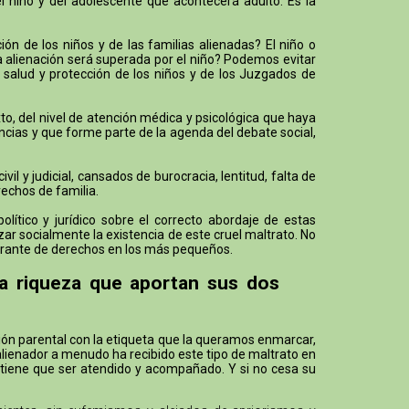
el niño y del adolescente que acontecerá adulto. Es la
n de los niños y de las familias alienadas? El niño o
la alienación será superada por el niño? Podemos evitar
 salud y protección de los niños y de los Juzgados de
o, del nivel de atención médica y psicológica que haya
ncias y que forme parte de la agenda del debate social,
 y judicial, cansados de burocracia, lentitud, falta de
rechos de familia.
ítico y jurídico sobre el correcto abordaje de estas
ar socialmente la existencia de este cruel maltrato. No
lagrante de derechos en los más pequeños.
la riqueza que aportan sus dos
ción parental con la etiqueta que la queramos enmarcar,
alienador a menudo ha recibido este tipo de maltrato en
 tiene que ser atendido y acompañado. Y si no cesa su