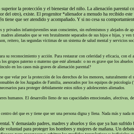
superior la protección y el bienestar del niño. La alienación parental c
del otro), existe. El progenitor *alienador a menudo ha recibido este t
ién tiene que ser atendido y acompañado. Y si no cesa su comportamien
s y privados infantojuveniles sean conscientes, sin eufemismos y alejados de apr
y madres alienados que se ven brutalmente separados de sus hijos e hijas, y ven t
on, reitero, las segundas víctimas de un sistema de salud mental y servicios soc
ara su reconocimiento y acción. Para restaurar con celeridad y eficacia, con el 
 los grupos paterno o materno que esté alienado: o no es grave que los abuelos 
ínculo en los casos más graves de alienación parental?
iene que velar por la protección de los derechos de los menores, naturalmente e
ponsables de los Juzgados de Familia, asesorados por los equipos de psicología (
 necesarios para proteger debidamente estos niños y adolescentes alienados.
seres humanos. El desarrollo lleno de sus capacidades emocionales, afectivas, d
el centro del que es y tiene que ser una persona digna y llena. Nada más y nada
ntal. Y demasiado padres, madres y abuelos y tíos que ya han sufrido b
o de voluntad para proteger los hombres y mujeres de mañana. Un debate 