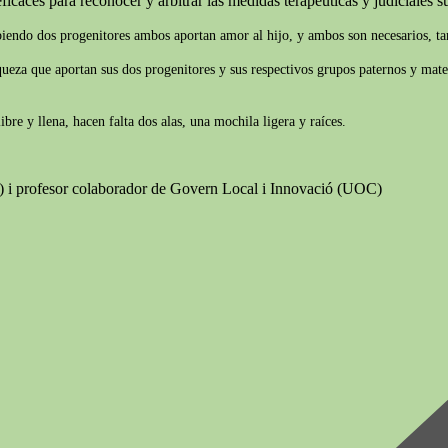
ficaces para reconocer y arbitrar las medidas terapéuticas y judiciales suf
biendo dos progenitores ambos aportan amor al hijo, y ambos son necesarios, tam
iqueza que aportan sus dos progenitores y sus respectivos grupos paternos y mate
re y llena, hacen falta dos alas, una mochila ligera y raíces.
B) i profesor colaborador de Govern Local i Innovació (UOC)