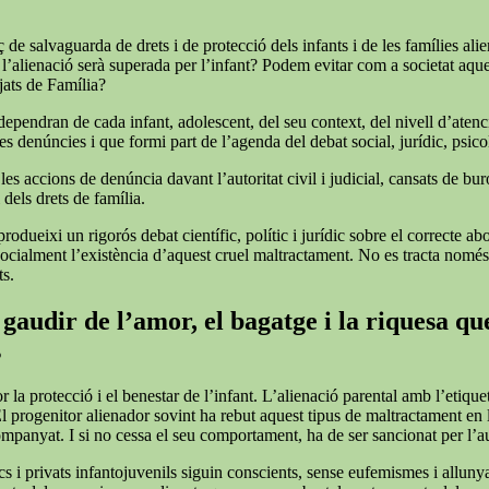
de salvaguarda de drets i de protecció dels infants i de les famílies alie
 l’alienació serà superada per l’infant? Podem evitar com a societat aqu
tjats de Família?
 dependran de cada infant, adolescent, del seu context, del nivell d’atenc
s denúncies i que formi part de l’agenda del debat social, jurídic, psicol
 accions de denúncia davant l’autoritat civil i judicial, cansats de burocrà
 dels drets de família.
rodueixi un rigorós debat científic, polític i jurídic sobre el correcte a
r socialment l’existència d’aquest cruel maltractament. No es tracta nomé
ts.
gaudir de l’amor, el bagatge i la riquesa que
s
or la protecció i el benestar de l’infant. L’alienació parental amb l’et
El progenitor alienador sovint ha rebut aquest tipus de maltractament en
companyat. I si no cessa el seu comportament, ha de ser sancionat per l’
cs i privats infantojuvenils siguin conscients, sense eufemismes i allunyat