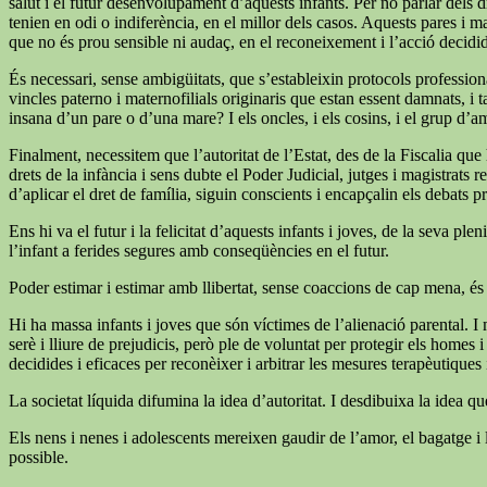
salut i el futur desenvolupament d’aquests infants. Per no parlar dels dr
tenien en odi o indiferència, en el millor dels casos. Aquests pares i m
que no és prou sensible ni audaç, en el reconeixement i l’acció decid
És necessari, sense ambigüitats, que s’estableixin protocols professiona
vincles paterno i maternofilials originaris que estan essent damnats, i 
insana d’un pare o d’una mare? I els oncles, i els cosins, i el grup d’a
Finalment, necessitem que l’autoritat de l’Estat, des de la Fiscalia qu
drets de la infància i sens dubte el Poder Judicial, jutges i magistrats
d’aplicar el dret de família, siguin conscients i encapçalin els debats p
Ens hi va el futur i la felicitat d’aquests infants i joves, de la seva
l’infant a ferides segures amb conseqüències en el futur.
Poder estimar i estimar amb llibertat, sense coaccions de cap mena, és
Hi ha massa infants i joves que són víctimes de l’alienació parental. I 
serè i lliure de prejudicis, però ple de voluntat per protegir els homes
decidides i eficaces per reconèixer i arbitrar les mesures terapèutiques i 
La societat líquida difumina la idea d’autoritat. I desdibuixa la idea q
Els nens i nenes i adolescents mereixen gaudir de l’amor, el bagatge i l
possible.