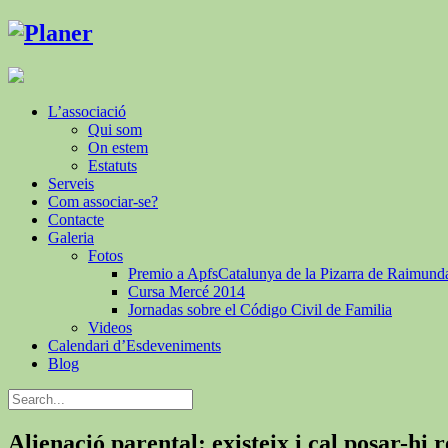
L’associació
Qui som
On estem
Estatuts
Serveis
Com associar-se?
Contacte
Galeria
Fotos
Premio a ApfsCatalunya de la Pizarra de Raimund
Cursa Mercé 2014
Jornadas sobre el Código Civil de Familia
Videos
Calendari d’Esdeveniments
Blog
Alienació parental: existeix i cal posar-hi 