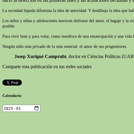
hacer la detección en las primeras fases y las actuaciones decididas y e
La sociedad líquida difumina la idea de autoridad. Y desdibuja la idea que ha
Los niños y niñas y adolescentes merecen disfrutar del amor, el bagaje y la r
posible.
Para vivir bien y para volar, como metáfora de una emancipación y una vida lib
Ningún niño más privado de lo más esencial: el amor de sus progenitores.
Josep Xurigué Camprubí
, doctor en Cièncias Políticas (UA
Comparte esta publicación en tus redes sociales
Calendario