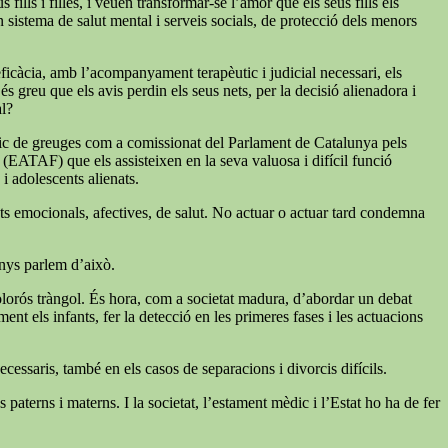
ills i filles, i veuen transformar-se l’amor que els seus fills els
un sistema de salut mental i serveis socials, de protecció dels menors
 eficàcia, amb l’acompanyament terapèutic i judicial necessari, els
s greu que els avis perdin els seus nets, per la decisió alienadora i
al?
índic de greuges com a comissionat del Parlament de Catalunya pels
a (EATAF) que els assisteixen en la seva valuosa i difícil funció
 i adolescents alienats.
tats emocionals, afectives, de salut. No actuar o actuar tard condemna
enys parlem d’això.
 dolorós tràngol. És hora, com a societat madura, d’abordar un debat
nt els infants, fer la detecció en les primeres fases i les actuacions
cessaris, també en els casos de separacions i divorcis difícils.
paterns i materns. I la societat, l’estament mèdic i l’Estat ho ha de fer