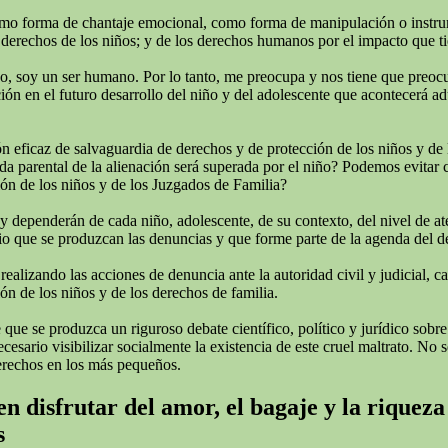
omo forma de chantaje emocional, como forma de manipulación o instrumen
derechos de los niños; y de los derechos humanos por el impacto que tie
todo, soy un ser humano. Por lo tanto, me preocupa y nos tiene que preo
ión en el futuro desarrollo del niño y del adolescente que acontecerá adu
 eficaz de salvaguardia de derechos y de protección de los niños y de 
rida parental de la alienación será superada por el niño? Podemos evitar
ión de los niños y de los Juzgados de Familia?
 y dependerán de cada niño, adolescente, de su contexto, del nivel de a
o que se produzcan las denuncias y que forme parte de la agenda del deba
izando las acciones de denuncia ante la autoridad civil y judicial, cans
ón de los niños y de los derechos de familia.
ue se produzca un riguroso debate científico, político y jurídico sobre
ario visibilizar socialmente la existencia de este cruel maltrato. No se
erechos en los más pequeños.
n disfrutar del amor, el bagaje y la riqueza
s