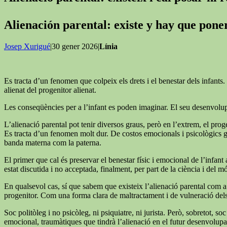
Alienación parental: existe y hay que pon
Josep Xurigué
|30 gener 2026|
Línia
Es tracta d’un fenomen que colpeix els drets i el benestar dels infants. 
alienat del progenitor alienat.
Les conseqüències per a l’infant es poden imaginar. El seu desenvolupa
L’alienació parental pot tenir diversos graus, però en l’extrem, el proge
Es tracta d’un fenomen molt dur. De costos emocionals i psicològics grans
banda materna com la paterna.
El primer que cal és preservar el benestar físic i emocional de l’infant a
estat discutida i no acceptada, finalment, per part de la ciència i del mó
En qualsevol cas, sí que sabem que existeix l’alienació parental com a 
progenitor. Com una forma clara de maltractament i de vulneració dels d
Soc politòleg i no psicòleg, ni psiquiatre, ni jurista. Però, sobretot,
emocional, traumàtiques que tindrà l’alienació en el futur desenvolupam