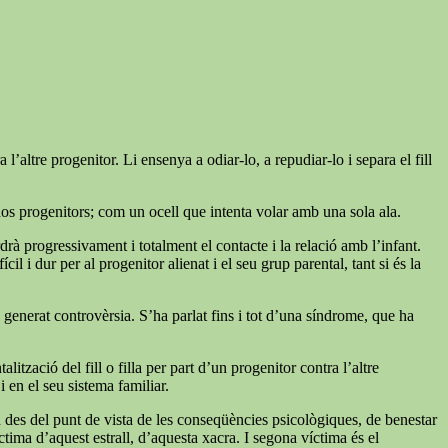
’altre progenitor. Li ensenya a odiar-lo, a repudiar-lo i separa el fill
dos progenitors; com un ocell que intenta volar amb una sola ala.
rdrà progressivament i totalment el contacte i la relació amb l’infant.
l i dur per al progenitor alienat i el seu grup parental, tant si és la
ha generat controvèrsia. S’ha parlat fins i tot d’una síndrome, que ha
zació del fill o filla per part d’un progenitor contra l’altre
 en el seu sistema familiar.
n des del punt de vista de les conseqüències psicològiques, de benestar
tima d’aquest estrall, d’aquesta xacra. I segona víctima és el