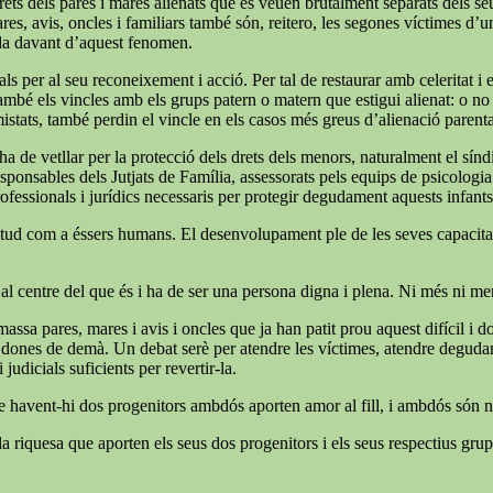
ets dels pares i mares alienats que es veuen brutalment separats dels seus f
ares, avis, oncles i familiars també són, reitero, les segones víctimes d’
ida davant d’aquest fenomen.
ls per al seu reconeixement i acció. Per tal de restaurar amb celeritat i
també els vincles amb els grups patern o matern que estigui alienat: o no é
mistats, també perdin el vincle en els casos més greus d’alienació parent
e ha de vetllar per la protecció dels drets dels menors, naturalment el s
 responsables dels Jutjats de Família, assessorats pels equips de psicologi
rofessionals i jurídics necessaris per protegir degudament aquests infants
 plenitud com a éssers humans. El desenvolupament ple de les seves capaci
 al centre del que és i ha de ser una persona digna i plena. Ni més ni m
massa pares, mares i avis i oncles que ja han patit prou aquest difícil i
 i dones de demà. Un debat serè per atendre les víctimes, atendre degudame
judicials suficients per revertir-la.
ue havent-hi dos progenitors ambdós aporten amor al fill, i ambdós són ne
a riquesa que aporten els seus dos progenitors i els seus respectius grups 