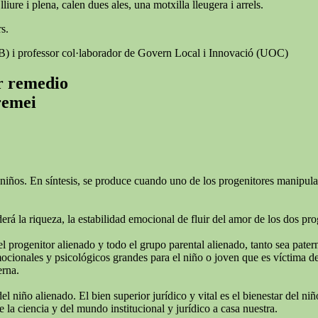
iure i plena, calen dues ales, una motxilla lleugera i arrels.
s.
AB) i professor col·laborador de Govern Local i Innovació (UOC)
er remedio
 remei
niños. En síntesis, se produce cuando uno de los progenitores manipula e
rá la riqueza, la estabilidad emocional de fluir del amor de los dos pro
el progenitor alienado y todo el grupo parental alienado, tanto sea pate
ionales y psicológicos grandes para el niño o joven que es víctima de l
erna.
del niño alienado. El bien superior jurídico y vital es el bienestar del 
 la ciencia y del mundo institucional y jurídico a casa nuestra.