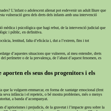
nades? L’infant o adolescent alienat pot esdevenir un adult lliure que
esta vulneració greu dels drets dels infants amb una intervenció
ió mèdica i psicològica que hagi rebut, de la intervenció judicial que
ògic i públic, en definitiva.
cia, lentitud, falta d’eficàcia i, dut a l’extrem, fins i tot
bordatge d’aquestes situacions que vulneren, al meu entendre, drets
s del perímetre o de la prevalença, de l’abast d’aquest fenomen, es
 aporten els seus dos progenitors i els
iqueta que la vulguem emmarcar, en forma de xantatge emocional (fent
 la seva infància i el repeteix, o bé mostra problemes, més o menys
autoritat, a banda d’acompanyat.
s d’apriorismes i prejudicis, de la gravetat i l’impacte greu sobre la