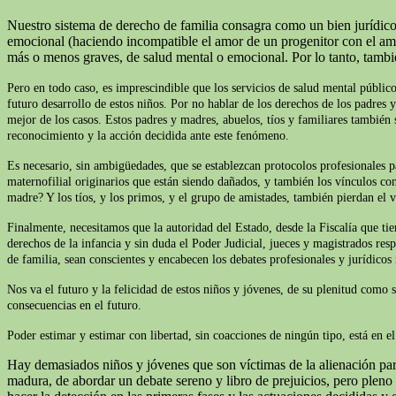
Nuestro sistema de derecho de familia consagra como un bien jurídico 
emocional (haciendo incompatible el amor de un progenitor con el amor 
más o menos graves, de salud mental o emocional. Por lo tanto, tamb
Pero en todo caso, es imprescindible que los servicios de salud mental público
futuro desarrollo de estos niños. Por no hablar de los derechos de los padres 
mejor de los casos. Estos padres y madres, abuelos, tíos y familiares también s
reconocimiento y la acción decidida ante este fenómeno.
Es necesario, sin ambigüedades, que se establezcan protocolos profesionales p
maternofilial originarios que están siendo dañados, y también los vínculos con
madre? Y los tíos, y los primos, y el grupo de amistades, también pierdan el v
Finalmente, necesitamos que la autoridad del Estado, desde la Fiscalía que t
derechos de la infancia y sin duda el Poder Judicial, jueces y magistrados res
de familia, sean conscientes y encabecen los debates profesionales y jurídicos
Nos va el futuro y la felicidad de estos niños y jóvenes, de su plenitud como 
consecuencias en el futuro.
Poder estimar y estimar con libertad, sin coacciones de ningún tipo, está en 
Hay demasiados niños y jóvenes que son víctimas de la alienación pare
madura, de abordar un debate sereno y libro de prejuicios, pero plen