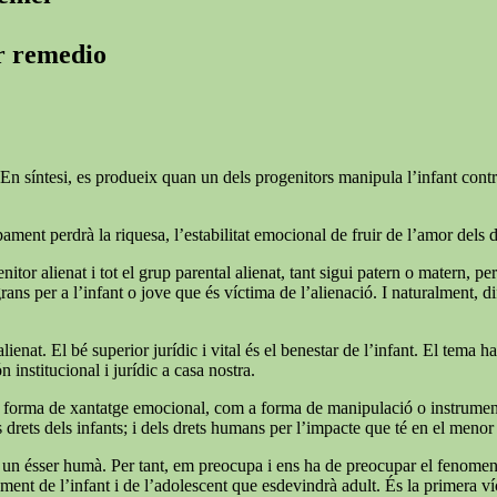
er remedio
En síntesi, es produeix quan un dels progenitors manipula l’infant contra l
ment perdrà la riquesa, l’estabilitat emocional de fruir de l’amor dels 
nitor alienat i tot el grup parental alienat, tant sigui patern o matern, pe
 per a l’infant o jove que és víctima de l’alienació. I naturalment, difíci
lienat. El bé superior jurídic i vital és el benestar de l’infant. El tema 
n institucional i jurídic a casa nostra.
forma de xantatge emocional, com a forma de manipulació o instrumentalit
rets dels infants; i dels drets humans per l’impacte que té en el menor i
 soc un ésser humà. Per tant, em preocupa i ens ha de preocupar el fenome
ent de l’infant i de l’adolescent que esdevindrà adult. És la primera víc