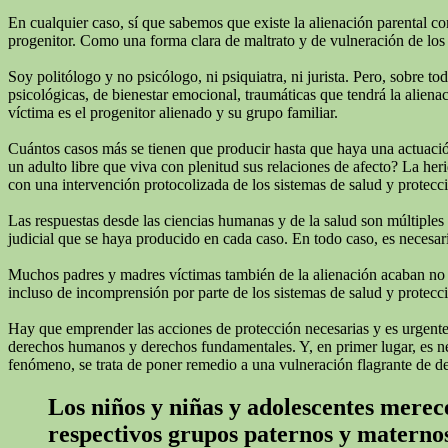
En cualquier caso, sí que sabemos que existe la alienación parental c
progenitor. Como una forma clara de maltrato y de vulneración de los 
Soy politólogo y no psicólogo, ni psiquiatra, ni jurista. Pero, sobre 
psicológicas, de bienestar emocional, traumáticas que tendrá la alienac
víctima es el progenitor alienado y su grupo familiar.
Cuántos casos más se tienen que producir hasta que haya una actuación
un adulto libre que viva con plenitud sus relaciones de afecto? La he
con una intervención protocolizada de los sistemas de salud y protecc
Las respuestas desde las ciencias humanas y de la salud son múltiples
judicial que se haya producido en cada caso. En todo caso, es necesari
Muchos padres y madres víctimas también de la alienación acaban no real
incluso de incomprensión por parte de los sistemas de salud y protecci
Hay que emprender las acciones de protección necesarias y es urgente q
derechos humanos y derechos fundamentales. Y, en primer lugar, es neces
fenómeno, se trata de poner remedio a una vulneración flagrante de d
Los niños y niñas y adolescentes merece
respectivos grupos paternos y materno