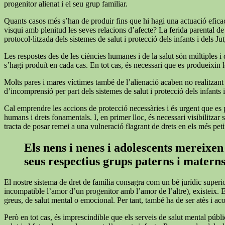
progenitor alienat i el seu grup familiar.
Quants casos més s’han de produir fins que hi hagi una actuació eficaç 
visqui amb plenitud les seves relacions d’afecte? La ferida parental de
protocol·litzada dels sistemes de salut i protecció dels infants i dels Ju
Les respostes des de les ciències humanes i de la salut són múltiples i
s’hagi produït en cada cas. En tot cas, és necessari que es produeixin le
Molts pares i mares víctimes també de l’alienació acaben no realitzant les
d’incomprensió per part dels sistemes de salut i protecció dels infants i
Cal emprendre les accions de protecció necessàries i és urgent que es p
humans i drets fonamentals. I, en primer lloc, és necessari visibilitza
tracta de posar remei a una vulneració flagrant de drets en els més peti
Els nens i nenes i adolescents mereixen 
seus respectius grups paterns i matern
El nostre sistema de dret de família consagra com un bé jurídic superi
incompatible l’amor d’un progenitor amb l’amor de l’altre), existeix. 
greus, de salut mental o emocional. Per tant, també ha de ser atès i a
Però en tot cas, és imprescindible que els serveis de salut mental públi