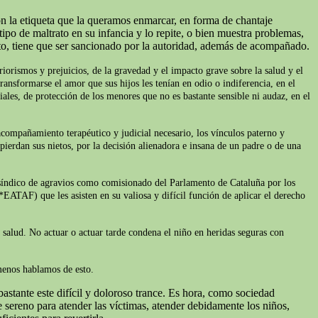
on la etiqueta que la queramos enmarcar, en forma de chantaje
ipo de maltrato en su infancia y lo repite, o bien muestra problemas,
to, tiene que ser sancionado por la autoridad, además de acompañado.
iorismos y prejuicios, de la gravedad y el impacto grave sobre la salud y el
ransformarse el amor que sus hijos les tenían en odio o indiferencia, en el
iales, de protección de los menores que no es bastante sensible ni audaz, en el
acompañamiento terapéutico y judicial necesario, los vínculos paterno y
pierdan sus nietos, por la decisión alienadora e insana de un padre o de una
l síndico de agravios como comisionado del Parlamento de Cataluña por los
*EATAF) que les asisten en su valiosa y difícil función de aplicar el derecho
e salud. No actuar o actuar tarde condena el niño en heridas seguras con
 menos hablamos de esto.
astante este difícil y doloroso trance. Es hora, como sociedad
sereno para atender las víctimas, atender debidamente los niños,