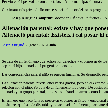
Per viure bé i per volar, com a metàfora d’una emancipació i una vida ll
Cap infant més privat d’allò més essencial: l’amor dels seus progenitor
Josep Xurigué Camprubí
, doctor en Ciències Polítiques (U
Alienación parental: existe y hay que pon
Alienació parental: Existeix i cal posar-hi
Josep Xurigué
|30 gener 2026|
Línia
Se trata de un fenómeno que golpea los derechos y el bienestar de los 
separa el hijo alienado del progenitor alienado.
Las consecuencias para el niño se pueden imaginar. Su desarrollo perde
La alienación parental puede tener varios grados, pero en el extremo, 
relación con el niño. Se trata de un fenómeno muy duro. De costes emoc
alienado y su grupo parental, tanto si es la banda materna como la pat
El primero que hace falta es preservar el bienestar físico y emocional 
síndrome, que ha sido discutida y no aceptada, finalmente, por parte de