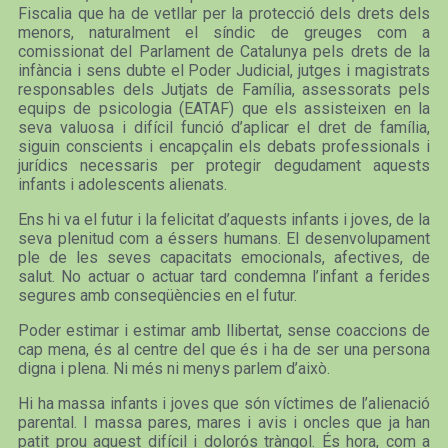
Fiscalia que ha de vetllar per la protecció dels drets dels
menors, naturalment el síndic de greuges com a
comissionat del Parlament de Catalunya pels drets de la
infància i sens dubte el Poder Judicial, jutges i magistrats
responsables dels Jutjats de Família, assessorats pels
equips de psicologia (EATAF) que els assisteixen en la
seva valuosa i difícil funció d’aplicar el dret de família,
siguin conscients i encapçalin els debats professionals i
jurídics necessaris per protegir degudament aquests
infants i adolescents alienats.
Ens hi va el futur i la felicitat d’aquests infants i joves, de la
seva plenitud com a éssers humans. El desenvolupament
ple de les seves capacitats emocionals, afectives, de
salut. No actuar o actuar tard condemna l’infant a ferides
segures amb conseqüències en el futur.
Poder estimar i estimar amb llibertat, sense coaccions de
cap mena, és al centre del que és i ha de ser una persona
digna i plena. Ni més ni menys parlem d’això.
Hi ha massa infants i joves que són víctimes de l’alienació
parental. I massa pares, mares i avis i oncles que ja han
patit prou aquest difícil i dolorós tràngol. És hora, com a