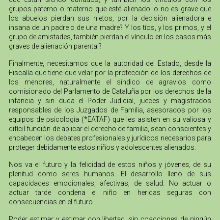
grupos paterno o materno que esté alienado: o no es grave que
los abuelos pierdan sus nietos, por la decisión alienadora e
insana de un padre o de una madre? Y los tíos, y los primos, y el
grupo de amistades, también pierdan el vínculo en los casos más
graves de alienación parental?
Finalmente, necesitamos que la autoridad del Estado, desde la
Fiscalía que tiene que velar por la protección de los derechos de
los menores, naturalmente el síndico de agravios como
comisionado del Parlamento de Cataluña por los derechos de la
infancia y sin duda el Poder Judicial, jueces y magistrados
responsables de los Juzgados de Familia, asesorados por los
equipos de psicología (*EATAF) que les asisten en su valiosa y
difícil función de aplicar el derecho de familia, sean conscientes y
encabecen los debates profesionales y jurídicos necesarios para
proteger debidamente estos niños y adolescentes alienados.
Nos va el futuro y la felicidad de estos niños y jóvenes, de su
plenitud como seres humanos. El desarrollo lleno de sus
capacidades emocionales, afectivas, de salud. No actuar o
actuar tarde condena el niño en heridas seguras con
consecuencias en el futuro.
Poder estimar y estimar con libertad, sin coacciones de ningún