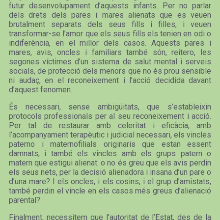
futur desenvolupament d’aquests infants. Per no parlar
dels drets dels pares i mares alienats que es veuen
brutalment separats dels seus fills i filles, i veuen
transformar-se l’amor que els seus fills els tenien en odi o
indiferència, en el millor dels casos. Aquests pares i
mares, avis, oncles i familiars també són, reitero, les
segones víctimes d’un sistema de salut mental i serveis
socials, de protecció dels menors que no és prou sensible
ni audaç, en el reconeixement i l’acció decidida davant
d’aquest fenomen.
És necessari, sense ambigüitats, que s’estableixin
protocols professionals per al seu reconeixement i acció.
Per tal de restaurar amb celeritat i eficàcia, amb
l’acompanyament terapèutic i judicial necessari, els vincles
paterno i maternofilials originaris que estan essent
damnats, i també els vincles amb els grups patern o
matern que estigui alienat: o no és greu que els avis perdin
els seus nets, per la decisió alienadora i insana d’un pare o
d’una mare? I els oncles, i els cosins, i el grup d’amistats,
també perdin el vincle en els casos més greus d’alienació
parental?
Finalment, necessitem que l’autoritat de l’Estat, des de la