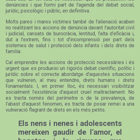
denúncies i que formi part de l’agenda del debat social,
jurídic, psicològic i públic, en definitiva.
Molts pares i mares víctimes també de l’alienació acaben
no realitzant les accions de denúncia davant l’autoritat civil
i judicial, cansats de burocràcia, lentitud, falta d’eficàcia i,
dut a l’extrem, fins i tot d’incomprensió per part dels
sistemes de salut i protecció dels infants i dels drets de
família.
Cal emprendre les accions de protecció necessàries i és
urgent que es produeixi un rigorós debat científic, polític i
jurídic sobre el correcte abordatge d’aquestes situacions
que vulneren, al meu entendre, drets humans i drets
fonamentals. I, en primer lloc, és necessari visibilitzar
socialment l’existència d’aquest cruel maltractament. No
es tracta només del perímetre o de la prevalença, de
l’abast d’aquest fenomen, es tracta de posar remei a una
vulneració flagrant de drets en els més petits.
Els nens i nenes i adolescents
mereixen gaudir de l’amor, el