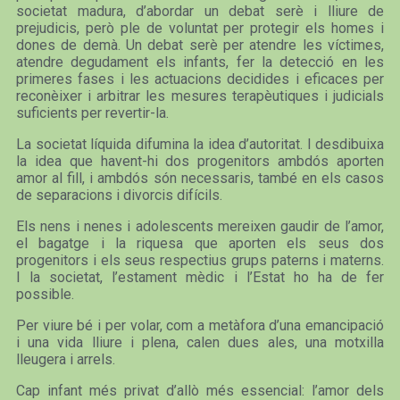
societat madura, d’abordar un debat serè i lliure de
prejudicis, però ple de voluntat per protegir els homes i
dones de demà. Un debat serè per atendre les víctimes,
atendre degudament els infants, fer la detecció en les
primeres fases i les actuacions decidides i eficaces per
reconèixer i arbitrar les mesures terapèutiques i judicials
suficients per revertir-la.
La societat líquida difumina la idea d’autoritat. I desdibuixa
la idea que havent-hi dos progenitors ambdós aporten
amor al fill, i ambdós són necessaris, també en els casos
de separacions i divorcis difícils.
Els nens i nenes i adolescents mereixen gaudir de l’amor,
el bagatge i la riquesa que aporten els seus dos
progenitors i els seus respectius grups paterns i materns.
I la societat, l’estament mèdic i l’Estat ho ha de fer
possible.
Per viure bé i per volar, com a metàfora d’una emancipació
i una vida lliure i plena, calen dues ales, una motxilla
lleugera i arrels.
Cap infant més privat d’allò més essencial: l’amor dels