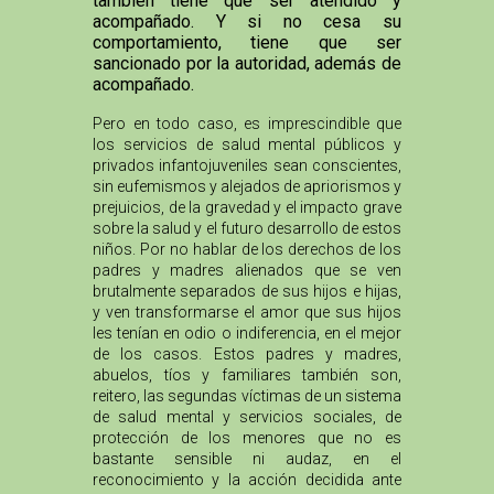
también tiene que ser atendido y
acompañado. Y si no cesa su
comportamiento, tiene que ser
sancionado por la autoridad, además de
acompañado.
Pero en todo caso, es imprescindible que
los servicios de salud mental públicos y
privados infantojuveniles sean conscientes,
sin eufemismos y alejados de apriorismos y
prejuicios, de la gravedad y el impacto grave
sobre la salud y el futuro desarrollo de estos
niños. Por no hablar de los derechos de los
padres y madres alienados que se ven
brutalmente separados de sus hijos e hijas,
y ven transformarse el amor que sus hijos
les tenían en odio o indiferencia, en el mejor
de los casos. Estos padres y madres,
abuelos, tíos y familiares también son,
reitero, las segundas víctimas de un sistema
de salud mental y servicios sociales, de
protección de los menores que no es
bastante sensible ni audaz, en el
reconocimiento y la acción decidida ante