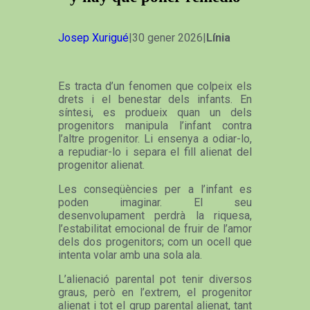
Josep Xurigué
|30 gener 2026|
Línia
Es tracta d’un fenomen que colpeix els
drets i el benestar dels infants. En
síntesi, es produeix quan un dels
progenitors manipula l’infant contra
l’altre progenitor. Li ensenya a odiar-lo,
a repudiar-lo i separa el fill alienat del
progenitor alienat.
Les conseqüències per a l’infant es
poden imaginar. El seu
desenvolupament perdrà la riquesa,
l’estabilitat emocional de fruir de l’amor
dels dos progenitors; com un ocell que
intenta volar amb una sola ala.
L’alienació parental pot tenir diversos
graus, però en l’extrem, el progenitor
alienat i tot el grup parental alienat, tant