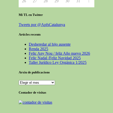
26
27
28
29
30
31
1
Mi TL en Twitter
Tweets por @ApfsCatalunya
Articles recents
Desheredar al hijo ausente
Renda 2025
Feliç Any Nou / feliz Año nuevo 2026
Feliç Nadal /Feliz Navidad 2025
Taller Jurídico Ley Orgánica 1/2025
Arxiu de publicacions
Contador de visitas