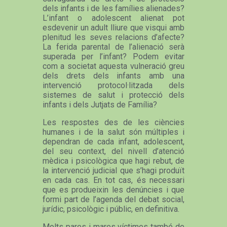
dels infants i de les famílies alienades?
L’infant o adolescent alienat pot
esdevenir un adult lliure que visqui amb
plenitud les seves relacions d’afecte?
La ferida parental de l’alienació serà
superada per l’infant? Podem evitar
com a societat aquesta vulneració greu
dels drets dels infants amb una
intervenció protocol·litzada dels
sistemes de salut i protecció dels
infants i dels Jutjats de Família?
Les respostes des de les ciències
humanes i de la salut són múltiples i
dependran de cada infant, adolescent,
del seu context, del nivell d’atenció
mèdica i psicològica que hagi rebut, de
la intervenció judicial que s’hagi produït
en cada cas. En tot cas, és necessari
que es produeixin les denúncies i que
formi part de l’agenda del debat social,
jurídic, psicològic i públic, en definitiva.
Molts pares i mares víctimes també de