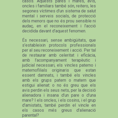
casos. Aquests pares i mares, avis,
oncles i familiars també són, reitero, les
segones víctimes d’un sistema de salut
mental i serveis socials, de protecció
dels menors que no és prou sensible ni
audaç, en el reconeixement i l’acció
decidida davant d’aquest fenomen.
És necessari, sense ambigüitats, que
s’estableixin protocols professionals
per al seu reconeixement i acció. Per tal
de restaurar amb celeritat i eficàcia,
amb l’acompanyament terapèutic i
judicial necessari, els vincles paterno i
maternofilials originaris que estan
essent damnats, i també els vincles
amb els grups patern o matern que
estigui alienat: o no és greu que els
avis perdin els seus nets, per la decisió
alienadora i insana d’un pare o d’una
mare? I els oncles, i els cosins, i el grup
d’amistats, també perdin el vincle en
els casos més greus d’alienació
parental?