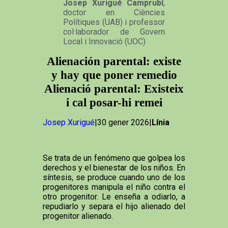
Josep Xurigué Camprubí
,
doctor en Ciències
Polítiques (UAB) i professor
col·laborador de Govern
Local i Innovació (UOC)
Alienación parental: existe
y hay que poner remedio
Alienació parental: Existeix
i cal posar-hi remei
Josep Xurigué
|30 gener 2026|
Línia
Se trata de un fenómeno que golpea los
derechos y el bienestar de los niños. En
síntesis, se produce cuando uno de los
progenitores manipula el niño contra el
otro progenitor. Le enseña a odiarlo, a
repudiarlo y separa el hijo alienado del
progenitor alienado.