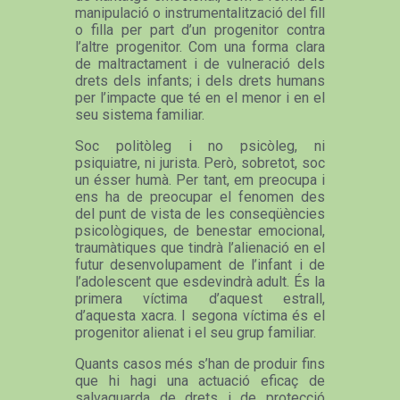
manipulació o instrumentalització del fill
o filla per part d’un progenitor contra
l’altre progenitor. Com una forma clara
de maltractament i de vulneració dels
drets dels infants; i dels drets humans
per l’impacte que té en el menor i en el
seu sistema familiar.
Soc politòleg i no psicòleg, ni
psiquiatre, ni jurista. Però, sobretot, soc
un ésser humà. Per tant, em preocupa i
ens ha de preocupar el fenomen des
del punt de vista de les conseqüències
psicològiques, de benestar emocional,
traumàtiques que tindrà l’alienació en el
futur desenvolupament de l’infant i de
l’adolescent que esdevindrà adult. És la
primera víctima d’aquest estrall,
d’aquesta xacra. I segona víctima és el
progenitor alienat i el seu grup familiar.
Quants casos més s’han de produir fins
que hi hagi una actuació eficaç de
salvaguarda de drets i de protecció