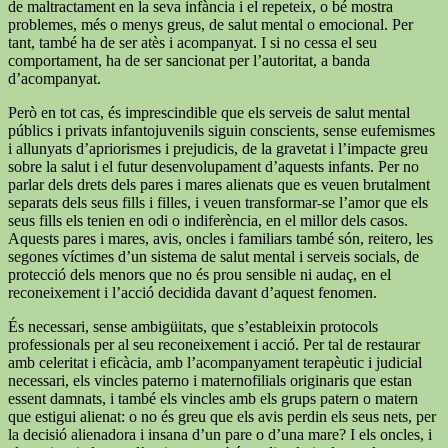
de maltractament en la seva infància i el repeteix, o bé mostra
problemes, més o menys greus, de salut mental o emocional. Per
tant, també ha de ser atès i acompanyat. I si no cessa el seu
comportament, ha de ser sancionat per l’autoritat, a banda
d’acompanyat.
Però en tot cas, és imprescindible que els serveis de salut mental
públics i privats infantojuvenils siguin conscients, sense eufemismes
i allunyats d’apriorismes i prejudicis, de la gravetat i l’impacte greu
sobre la salut i el futur desenvolupament d’aquests infants. Per no
parlar dels drets dels pares i mares alienats que es veuen brutalment
separats dels seus fills i filles, i veuen transformar-se l’amor que els
seus fills els tenien en odi o indiferència, en el millor dels casos.
Aquests pares i mares, avis, oncles i familiars també són, reitero, les
segones víctimes d’un sistema de salut mental i serveis socials, de
protecció dels menors que no és prou sensible ni audaç, en el
reconeixement i l’acció decidida davant d’aquest fenomen.
És necessari, sense ambigüitats, que s’estableixin protocols
professionals per al seu reconeixement i acció. Per tal de restaurar
amb celeritat i eficàcia, amb l’acompanyament terapèutic i judicial
necessari, els vincles paterno i maternofilials originaris que estan
essent damnats, i també els vincles amb els grups patern o matern
que estigui alienat: o no és greu que els avis perdin els seus nets, per
la decisió alienadora i insana d’un pare o d’una mare? I els oncles, i