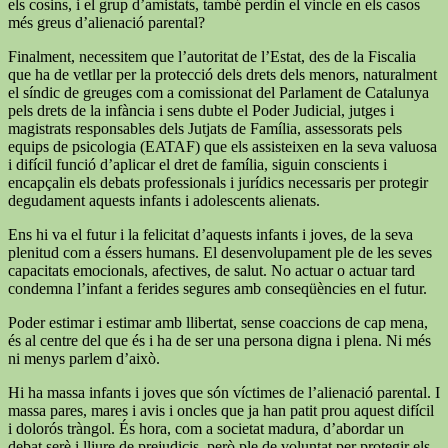
els cosins, i el grup d’amistats, també perdin el vincle en els casos
més greus d’alienació parental?
Finalment, necessitem que l’autoritat de l’Estat, des de la Fiscalia
que ha de vetllar per la protecció dels drets dels menors, naturalment
el síndic de greuges com a comissionat del Parlament de Catalunya
pels drets de la infància i sens dubte el Poder Judicial, jutges i
magistrats responsables dels Jutjats de Família, assessorats pels
equips de psicologia (EATAF) que els assisteixen en la seva valuosa
i difícil funció d’aplicar el dret de família, siguin conscients i
encapçalin els debats professionals i jurídics necessaris per protegir
degudament aquests infants i adolescents alienats.
Ens hi va el futur i la felicitat d’aquests infants i joves, de la seva
plenitud com a éssers humans. El desenvolupament ple de les seves
capacitats emocionals, afectives, de salut. No actuar o actuar tard
condemna l’infant a ferides segures amb conseqüències en el futur.
Poder estimar i estimar amb llibertat, sense coaccions de cap mena,
és al centre del que és i ha de ser una persona digna i plena. Ni més
ni menys parlem d’això.
Hi ha massa infants i joves que són víctimes de l’alienació parental. I
massa pares, mares i avis i oncles que ja han patit prou aquest difícil
i dolorós tràngol. És hora, com a societat madura, d’abordar un
debat serè i lliure de prejudicis, però ple de voluntat per protegir els