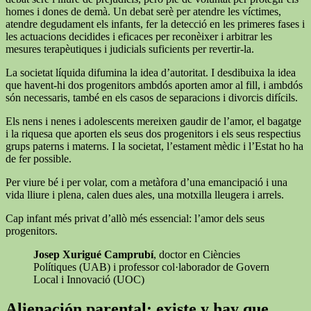
homes i dones de demà. Un debat serè per atendre les víctimes,
atendre degudament els infants, fer la detecció en les primeres fases i
les actuacions decidides i eficaces per reconèixer i arbitrar les
mesures terapèutiques i judicials suficients per revertir-la.
La societat líquida difumina la idea d’autoritat. I desdibuixa la idea
que havent-hi dos progenitors ambdós aporten amor al fill, i ambdós
són necessaris, també en els casos de separacions i divorcis difícils.
Els nens i nenes i adolescents mereixen gaudir de l’amor, el bagatge
i la riquesa que aporten els seus dos progenitors i els seus respectius
grups paterns i materns. I la societat, l’estament mèdic i l’Estat ho ha
de fer possible.
Per viure bé i per volar, com a metàfora d’una emancipació i una
vida lliure i plena, calen dues ales, una motxilla lleugera i arrels.
Cap infant més privat d’allò més essencial: l’amor dels seus
progenitors.
Josep Xurigué Camprubí
, doctor en Ciències
Polítiques (UAB) i professor col·laborador de Govern
Local i Innovació (UOC)
Alienación parental: existe y hay que