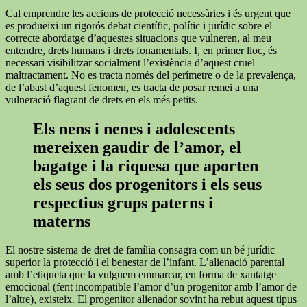
Cal emprendre les accions de protecció necessàries i és urgent que
es produeixi un rigorós debat científic, polític i jurídic sobre el
correcte abordatge d’aquestes situacions que vulneren, al meu
entendre, drets humans i drets fonamentals. I, en primer lloc, és
necessari visibilitzar socialment l’existència d’aquest cruel
maltractament. No es tracta només del perímetre o de la prevalença,
de l’abast d’aquest fenomen, es tracta de posar remei a una
vulneració flagrant de drets en els més petits.
Els nens i nenes i adolescents
mereixen gaudir de l’amor, el
bagatge i la riquesa que aporten
els seus dos progenitors i els seus
respectius grups paterns i
materns
El nostre sistema de dret de família consagra com un bé jurídic
superior la protecció i el benestar de l’infant. L’alienació parental
amb l’etiqueta que la vulguem emmarcar, en forma de xantatge
emocional (fent incompatible l’amor d’un progenitor amb l’amor de
l’altre), existeix. El progenitor alienador sovint ha rebut aquest tipus