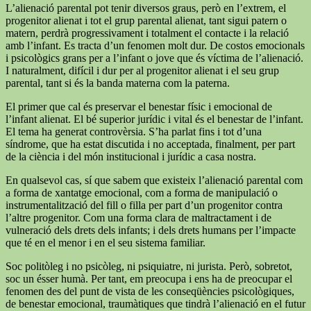
L’alienació parental pot tenir diversos graus, però en l’extrem, el
progenitor alienat i tot el grup parental alienat, tant sigui patern o
matern, perdrà progressivament i totalment el contacte i la relació
amb l’infant. Es tracta d’un fenomen molt dur. De costos emocionals
i psicològics grans per a l’infant o jove que és víctima de l’alienació.
I naturalment, difícil i dur per al progenitor alienat i el seu grup
parental, tant si és la banda materna com la paterna.
El primer que cal és preservar el benestar físic i emocional de
l’infant alienat. El bé superior jurídic i vital és el benestar de l’infant.
El tema ha generat controvèrsia. S’ha parlat fins i tot d’una
síndrome, que ha estat discutida i no acceptada, finalment, per part
de la ciència i del món institucional i jurídic a casa nostra.
En qualsevol cas, sí que sabem que existeix l’alienació parental com
a forma de xantatge emocional, com a forma de manipulació o
instrumentalització del fill o filla per part d’un progenitor contra
l’altre progenitor. Com una forma clara de maltractament i de
vulneració dels drets dels infants; i dels drets humans per l’impacte
que té en el menor i en el seu sistema familiar.
Soc politòleg i no psicòleg, ni psiquiatre, ni jurista. Però, sobretot,
soc un ésser humà. Per tant, em preocupa i ens ha de preocupar el
fenomen des del punt de vista de les conseqüències psicològiques,
de benestar emocional, traumàtiques que tindrà l’alienació en el futur