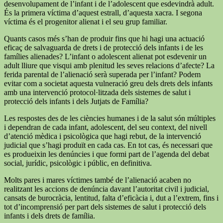
desenvolupament de l’infant i de l’adolescent que esdevindrà adult.
És la primera víctima d’aquest estrall, d’aquesta xacra. I segona
víctima és el progenitor alienat i el seu grup familiar.
Quants casos més s’han de produir fins que hi hagi una actuació
eficaç de salvaguarda de drets i de protecció dels infants i de les
famílies alienades? L’infant o adolescent alienat pot esdevenir un
adult lliure que visqui amb plenitud les seves relacions d’afecte? La
ferida parental de l’alienació serà superada per l’infant? Podem
evitar com a societat aquesta vulneració greu dels drets dels infants
amb una intervenció protocol·litzada dels sistemes de salut i
protecció dels infants i dels Jutjats de Família?
Les respostes des de les ciències humanes i de la salut són múltiples
i dependran de cada infant, adolescent, del seu context, del nivell
d’atenció mèdica i psicològica que hagi rebut, de la intervenció
judicial que s’hagi produït en cada cas. En tot cas, és necessari que
es produeixin les denúncies i que formi part de l’agenda del debat
social, jurídic, psicològic i públic, en definitiva.
Molts pares i mares víctimes també de l’alienació acaben no
realitzant les accions de denúncia davant l’autoritat civil i judicial,
cansats de burocràcia, lentitud, falta d’eficàcia i, dut a l’extrem, fins i
tot d’incomprensió per part dels sistemes de salut i protecció dels
infants i dels drets de família.