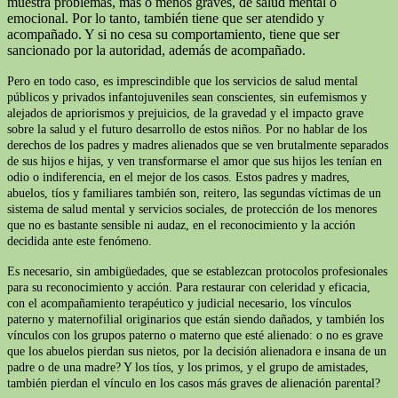
muestra problemas, más o menos graves, de salud mental o
emocional. Por lo tanto, también tiene que ser atendido y
acompañado. Y si no cesa su comportamiento, tiene que ser
sancionado por la autoridad, además de acompañado.
Pero en todo caso, es imprescindible que los servicios de salud mental
públicos y privados infantojuveniles sean conscientes, sin eufemismos y
alejados de apriorismos y prejuicios, de la gravedad y el impacto grave
sobre la salud y el futuro desarrollo de estos niños. Por no hablar de los
derechos de los padres y madres alienados que se ven brutalmente separados
de sus hijos e hijas, y ven transformarse el amor que sus hijos les tenían en
odio o indiferencia, en el mejor de los casos. Estos padres y madres,
abuelos, tíos y familiares también son, reitero, las segundas víctimas de un
sistema de salud mental y servicios sociales, de protección de los menores
que no es bastante sensible ni audaz, en el reconocimiento y la acción
decidida ante este fenómeno.
Es necesario, sin ambigüedades, que se establezcan protocolos profesionales
para su reconocimiento y acción. Para restaurar con celeridad y eficacia,
con el acompañamiento terapéutico y judicial necesario, los vínculos
paterno y maternofilial originarios que están siendo dañados, y también los
vínculos con los grupos paterno o materno que esté alienado: o no es grave
que los abuelos pierdan sus nietos, por la decisión alienadora e insana de un
padre o de una madre? Y los tíos, y los primos, y el grupo de amistades,
también pierdan el vínculo en los casos más graves de alienación parental?