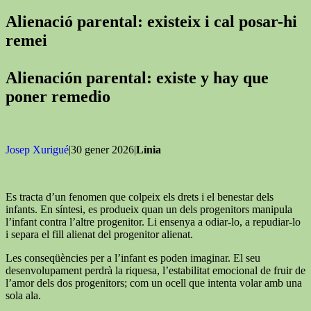
Alienació parental: existeix i cal posar-hi
remei
Alienación parental: existe y hay que
poner remedio
Josep Xurigué
|30 gener 2026|
Línia
Es tracta d’un fenomen que colpeix els drets i el benestar dels
infants. En síntesi, es produeix quan un dels progenitors manipula
l’infant contra l’altre progenitor. Li ensenya a odiar-lo, a repudiar-lo
i separa el fill alienat del progenitor alienat.
Les conseqüències per a l’infant es poden imaginar. El seu
desenvolupament perdrà la riquesa, l’estabilitat emocional de fruir de
l’amor dels dos progenitors; com un ocell que intenta volar amb una
sola ala.