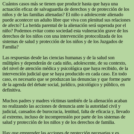
Cuántos casos más se tienen que producir hasta que haya una
actuación eficaz de salvaguardia de derechos y de protección de los
niños y de las familias alienadas? El niño o adolescente alienado
puede acontecer un adulto libre que viva con plenitud sus relaciones
de afecto? La herida parental de la alienación será superada por el
niño? Podemos evitar como sociedad esta vulneración grave de los
derechos de los niños con una intervención protocolizada de los
sistemas de salud y protección de los niños y de los Juzgados de
Familia?
Las respuestas desde las ciencias humanas y de la salud son
múltiples y dependerán de cada niño, adolescente, de su contexto,
del nivel de atención médica y psicológica que haya recibido, de la
intervención judicial que se haya producido en cada caso. En todo
caso, es necesario que se produzcan las denuncias y que forme parte
de la agenda del debate social, jurídico, psicológico y público, en
definitiva.
Muchos padres y madres víctimas también de la alienación acaban
no realizando las acciones de denuncia ante la autoridad civil y
judicial, cansados de burocracia, lentitud, falta de eficacia y, llevado
al extremo, incluso de incomprensión por parte de los sistemas de
salud y protección de los niños y de los derechos de familia.
Hay que emprender las acciones de protección necesarias y es