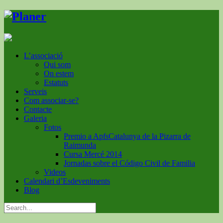
L’associació
Qui som
On estem
Estatuts
Serveis
Com associar-se?
Contacte
Galeria
Fotos
Premio a ApfsCatalunya de la Pizarra de
Raimunda
Cursa Mercé 2014
Jornadas sobre el Código Civil de Familia
Videos
Calendari d’Esdeveniments
Blog