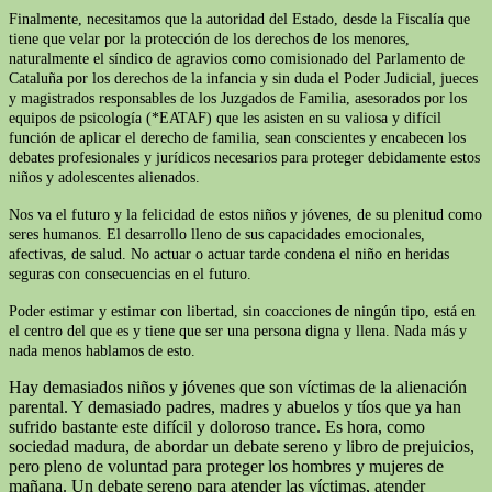
Finalmente, necesitamos que la autoridad del Estado, desde la Fiscalía que
tiene que velar por la protección de los derechos de los menores,
naturalmente el síndico de agravios como comisionado del Parlamento de
Cataluña por los derechos de la infancia y sin duda el Poder Judicial, jueces
y magistrados responsables de los Juzgados de Familia, asesorados por los
equipos de psicología (*EATAF) que les asisten en su valiosa y difícil
función de aplicar el derecho de familia, sean conscientes y encabecen los
debates profesionales y jurídicos necesarios para proteger debidamente estos
niños y adolescentes alienados.
Nos va el futuro y la felicidad de estos niños y jóvenes, de su plenitud como
seres humanos. El desarrollo lleno de sus capacidades emocionales,
afectivas, de salud. No actuar o actuar tarde condena el niño en heridas
seguras con consecuencias en el futuro.
Poder estimar y estimar con libertad, sin coacciones de ningún tipo, está en
el centro del que es y tiene que ser una persona digna y llena. Nada más y
nada menos hablamos de esto.
Hay demasiados niños y jóvenes que son víctimas de la alienación
parental. Y demasiado padres, madres y abuelos y tíos que ya han
sufrido bastante este difícil y doloroso trance. Es hora, como
sociedad madura, de abordar un debate sereno y libro de prejuicios,
pero pleno de voluntad para proteger los hombres y mujeres de
mañana. Un debate sereno para atender las víctimas, atender