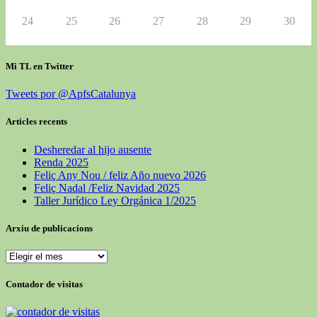
24
25
26
27
28
29
30
Mi TL en Twitter
Tweets por @ApfsCatalunya
Articles recents
Desheredar al hijo ausente
Renda 2025
Feliç Any Nou / feliz Año nuevo 2026
Feliç Nadal /Feliz Navidad 2025
Taller Jurídico Ley Orgánica 1/2025
Arxiu de publicacions
Contador de visitas