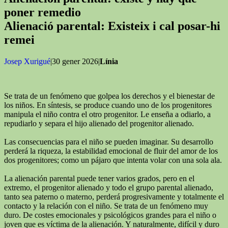
poner remedio
Alienació parental: Existeix i cal posar-hi
remei
Josep Xurigué
|30 gener 2026|
Línia
Se trata de un fenómeno que golpea los derechos y el bienestar de
los niños. En síntesis, se produce cuando uno de los progenitores
manipula el niño contra el otro progenitor. Le enseña a odiarlo, a
repudiarlo y separa el hijo alienado del progenitor alienado.
Las consecuencias para el niño se pueden imaginar. Su desarrollo
perderá la riqueza, la estabilidad emocional de fluir del amor de los
dos progenitores; como un pájaro que intenta volar con una sola ala.
La alienación parental puede tener varios grados, pero en el
extremo, el progenitor alienado y todo el grupo parental alienado,
tanto sea paterno o materno, perderá progresivamente y totalmente el
contacto y la relación con el niño. Se trata de un fenómeno muy
duro. De costes emocionales y psicológicos grandes para el niño o
joven que es víctima de la alienación. Y naturalmente, difícil y duro