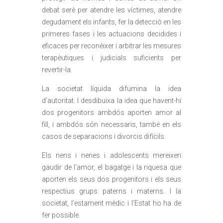
debat serè per atendre les víctimes, atendre
degudament els infants, fer la detecció en les
primeres fases i les actuacions decidides i
eficaces per reconèixer i arbitrar les mesures
terapèutiques i judicials suficients per
revertir-la.
La societat líquida difumina la idea
d’autoritat. I desdibuixa la idea que havent-hi
dos progenitors ambdós aporten amor al
fill, i ambdós són necessaris, també en els
casos de separacions i divorcis difícils.
Els nens i nenes i adolescents mereixen
gaudir de l’amor, el bagatge i la riquesa que
aporten els seus dos progenitors i els seus
respectius grups paterns i materns. I la
societat, l’estament mèdic i l’Estat ho ha de
fer possible.