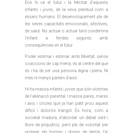
Ens hi va el futur i la felicitat d’aquests
infants i joves, de la seva plenitud com a
éssers humans. El desenvolupament ple de
les seves capacitats emocionals, afectives,
de salut. No actuar o actuar tard condemna
l’infant a ferides segures amb
conseqüències en el futur.
Poder estimar i estimar amb llibertat, sense
coaccions de cap mena, és al centre del que
és i ha de ser una persona digna i plena. Ni
més ni menys parlem d’això.
Hi ha massa infants i joves que són víctimes
de l’alienació parental. I massa pares, mares
i avis i oncles que ja han patit prou aquest
difícil i dolorós tràngol. És hora, com a
societat madura, d’abordar un debat serè i
lliure de prejudicis, però ple de voluntat per
protegir els homes i dones de demà. Un