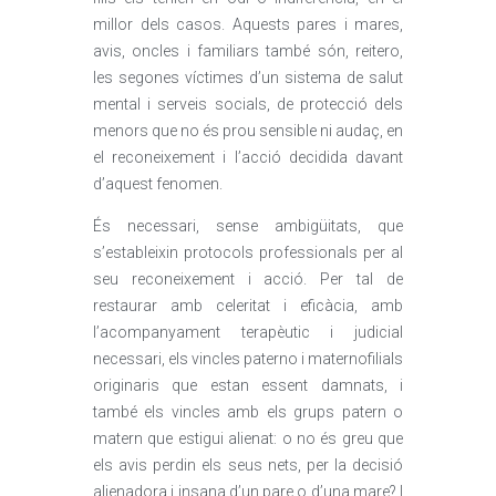
millor dels casos. Aquests pares i mares,
avis, oncles i familiars també són, reitero,
les segones víctimes d’un sistema de salut
mental i serveis socials, de protecció dels
menors que no és prou sensible ni audaç, en
el reconeixement i l’acció decidida davant
d’aquest fenomen.
És necessari, sense ambigüitats, que
s’estableixin protocols professionals per al
seu reconeixement i acció. Per tal de
restaurar amb celeritat i eficàcia, amb
l’acompanyament terapèutic i judicial
necessari, els vincles paterno i maternofilials
originaris que estan essent damnats, i
també els vincles amb els grups patern o
matern que estigui alienat: o no és greu que
els avis perdin els seus nets, per la decisió
alienadora i insana d’un pare o d’una mare? I