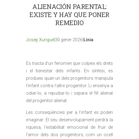
ALIENACIÓN PARENTAL:
EXISTE Y HAY QUE PONER
REMEDIO
Josep Xurigué
|30 gener 2026|
Línia
Es tracta d’un fenomen que colpeix els drets
i el benestar dels infants. En síntesi, es
produeix quan un dels progenitors manipula
l’infant contra l’altre progenitor. Li ensenya a
odiar-lo, a repudiar-lo i separa el fill alienat
del progenitor alienat.
Les conseqüències per a l’infant es poden
imaginar. El seu desenvolupament perdrà la
riquesa, l’estabilitat emocional de fruir de
l’amor dels dos progenitors; com un ocell