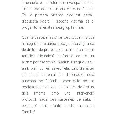
l’alienació en el futur desenvolupament de
l’infant i de l’adolescent que esdevindrà adult.
És la primera víctima d’aquest estrall,
d’aquesta xacra. I segona víctima és el
progenitor alienat i el seu grup familiar.
Quants casos més s’han de produir fins que
hi hagi una actuació eficaç de salvaguarda
de drets i de protecció dels infants i de les
famílies alienades? L’infant o adolescent
alienat pot esdevenir un adult lliure que visqui
amb plenitud les seves relacions d’afecte?
La ferida parental de l’alienació serà
superada per l’infant? Podem evitar com a
societat aquesta vulneració greu dels drets
dels infants amb una intervenció
protocol·litzada dels sistemes de salut i
protecció dels infants i dels Jutjats de
Família?