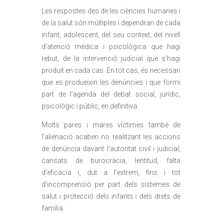
Les respostes des de les ciències humanes i
de la salut són múltiples i dependran de cada
infant, adolescent, del seu context, del nivell
d’atenció mèdica i psicològica que hagi
rebut, de la intervenció judicial que s’hagi
produït en cada cas. En tot cas, és necessari
que es produeixin les denúncies i que formi
part de l’agenda del debat social, jurídic,
psicològic i públic, en definitiva.
Molts pares i mares víctimes també de
l’alienació acaben no realitzant les accions
de denúncia davant l’autoritat civil i judicial,
cansats de burocràcia, lentitud, falta
d’eficàcia i, dut a l’extrem, fins i tot
d’incomprensió per part dels sistemes de
salut i protecció dels infants i dels drets de
família.