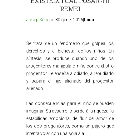
EXISTEIX I CAL POSAR-HI
REMEI
Josep Xurigué
|30 gener 2026|
Línia
Se trata de un fenómeno que golpea los
derechos y el bienestar de los niños. En
síntesis, se produce cuando uno de los
progenitores manipula el niño contra el otro
progenitor. Le enseña a odiarlo, a repudiarlo
y separa el hijo alienado del progenitor
alienado.
Las consecuencias para el niño se pueden
imaginar. Su desarrollo perderá la riqueza, la
estabilidad emocional de fluir del amor de
los dos progenitores; como un pájaro que
intenta volar con una sola ala.