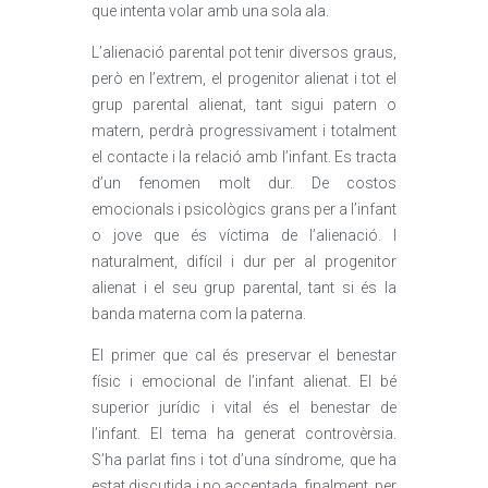
que intenta volar amb una sola ala.
L’alienació parental pot tenir diversos graus,
però en l’extrem, el progenitor alienat i tot el
grup parental alienat, tant sigui patern o
matern, perdrà progressivament i totalment
el contacte i la relació amb l’infant. Es tracta
d’un fenomen molt dur. De costos
emocionals i psicològics grans per a l’infant
o jove que és víctima de l’alienació. I
naturalment, difícil i dur per al progenitor
alienat i el seu grup parental, tant si és la
banda materna com la paterna.
El primer que cal és preservar el benestar
físic i emocional de l’infant alienat. El bé
superior jurídic i vital és el benestar de
l’infant. El tema ha generat controvèrsia.
S’ha parlat fins i tot d’una síndrome, que ha
estat discutida i no acceptada, finalment, per