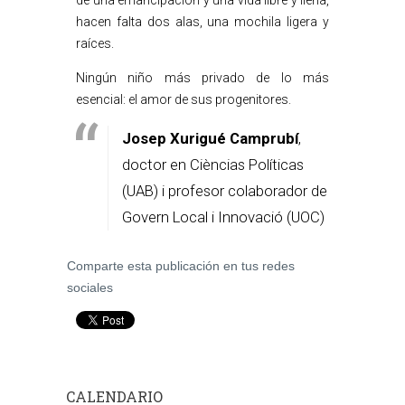
de una emancipación y una vida libre y llena,
hacen falta dos alas, una mochila ligera y
raíces.
Ningún niño más privado de lo más
esencial: el amor de sus progenitores.
Josep Xurigué Camprubí
,
doctor en Cièncias Políticas
(UAB) i profesor colaborador de
Govern Local i Innovació (UOC)
Comparte esta publicación en tus redes
sociales
CALENDARIO