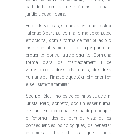
part de la ciència i del món institucional i
jurídic a casa nostra.
En qualsevol cas, sí que sabem que existeix
l’alienació parental com a forma de xantatge
emocional, com a forma de manipulació o
instrumentalització del fill o filla per part d’un
progenitor contra l’altre progenitor. Com una
forma clara de maltractament i de
vulneració dels drets dels infants; i dels drets
humans per l’impacte que té en el menor i en
el seu sistema familiar.
Soc politòleg i no psicòleg, ni psiquiatre, ni
jurista. Però, sobretot, soc un ésser humà.
Per tant, em preocupa i ens ha de preocupar
el fenomen des del punt de vista de les
conseqüències psicològiques, de benestar
emocional, traumàtiques que tindrà