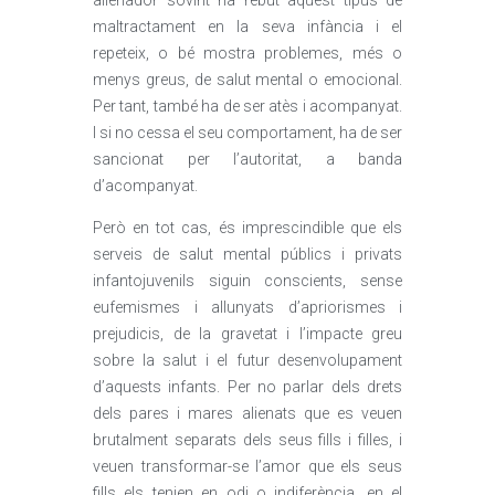
alienador sovint ha rebut aquest tipus de
maltractament en la seva infància i el
repeteix, o bé mostra problemes, més o
menys greus, de salut mental o emocional.
Per tant, també ha de ser atès i acompanyat.
I si no cessa el seu comportament, ha de ser
sancionat per l’autoritat, a banda
d’acompanyat.
Però en tot cas, és imprescindible que els
serveis de salut mental públics i privats
infantojuvenils siguin conscients, sense
eufemismes i allunyats d’apriorismes i
prejudicis, de la gravetat i l’impacte greu
sobre la salut i el futur desenvolupament
d’aquests infants. Per no parlar dels drets
dels pares i mares alienats que es veuen
brutalment separats dels seus fills i filles, i
veuen transformar-se l’amor que els seus
fills els tenien en odi o indiferència, en el