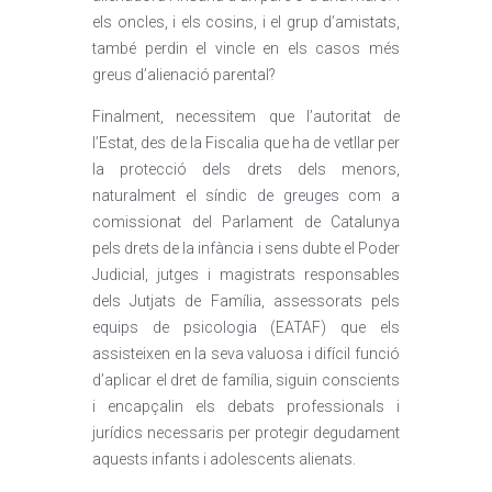
els oncles, i els cosins, i el grup d’amistats,
també perdin el vincle en els casos més
greus d’alienació parental?
Finalment, necessitem que l’autoritat de
l’Estat, des de la Fiscalia que ha de vetllar per
la protecció dels drets dels menors,
naturalment el síndic de greuges com a
comissionat del Parlament de Catalunya
pels drets de la infància i sens dubte el Poder
Judicial, jutges i magistrats responsables
dels Jutjats de Família, assessorats pels
equips de psicologia (EATAF) que els
assisteixen en la seva valuosa i difícil funció
d’aplicar el dret de família, siguin conscients
i encapçalin els debats professionals i
jurídics necessaris per protegir degudament
aquests infants i adolescents alienats.