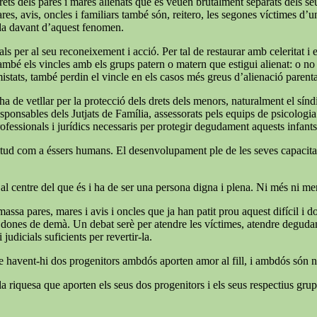
ets dels pares i mares alienats que es veuen brutalment separats dels seus f
ares, avis, oncles i familiars també són, reitero, les segones víctimes d’
ida davant d’aquest fenomen.
ls per al seu reconeixement i acció. Per tal de restaurar amb celeritat i
també els vincles amb els grups patern o matern que estigui alienat: o no é
mistats, també perdin el vincle en els casos més greus d’alienació parent
e ha de vetllar per la protecció dels drets dels menors, naturalment el s
 responsables dels Jutjats de Família, assessorats pels equips de psicologi
rofessionals i jurídics necessaris per protegir degudament aquests infants
 plenitud com a éssers humans. El desenvolupament ple de les seves capaci
 al centre del que és i ha de ser una persona digna i plena. Ni més ni m
massa pares, mares i avis i oncles que ja han patit prou aquest difícil i
 i dones de demà. Un debat serè per atendre les víctimes, atendre degudame
judicials suficients per revertir-la.
ue havent-hi dos progenitors ambdós aporten amor al fill, i ambdós són ne
a riquesa que aporten els seus dos progenitors i els seus respectius grups 