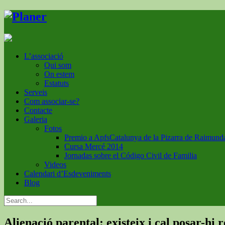
L’associació
Qui som
On estem
Estatuts
Serveis
Com associar-se?
Contacte
Galeria
Fotos
Premio a ApfsCatalunya de la Pizarra de Raimund
Cursa Mercé 2014
Jornadas sobre el Código Civil de Familia
Videos
Calendari d’Esdeveniments
Blog
Alienació parental: existeix i cal posar-hi 