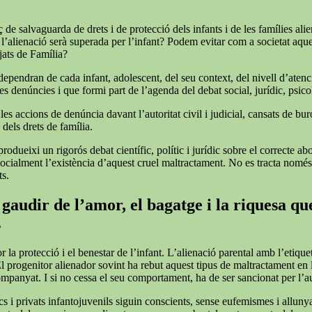
de salvaguarda de drets i de protecció dels infants i de les famílies alie
 l’alienació serà superada per l’infant? Podem evitar com a societat aqu
tjats de Família?
 dependran de cada infant, adolescent, del seu context, del nivell d’atenc
s denúncies i que formi part de l’agenda del debat social, jurídic, psicol
 accions de denúncia davant l’autoritat civil i judicial, cansats de burocrà
 dels drets de família.
rodueixi un rigorós debat científic, polític i jurídic sobre el correcte a
r socialment l’existència d’aquest cruel maltractament. No es tracta nomé
ts.
gaudir de l’amor, el bagatge i la riquesa que
s
or la protecció i el benestar de l’infant. L’alienació parental amb l’et
El progenitor alienador sovint ha rebut aquest tipus de maltractament en
companyat. I si no cessa el seu comportament, ha de ser sancionat per l’
cs i privats infantojuvenils siguin conscients, sense eufemismes i allunyat