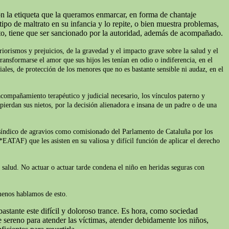
on la etiqueta que la queramos enmarcar, en forma de chantaje
ipo de maltrato en su infancia y lo repite, o bien muestra problemas,
to, tiene que ser sancionado por la autoridad, además de acompañado.
iorismos y prejuicios, de la gravedad y el impacto grave sobre la salud y el
ransformarse el amor que sus hijos les tenían en odio o indiferencia, en el
iales, de protección de los menores que no es bastante sensible ni audaz, en el
acompañamiento terapéutico y judicial necesario, los vínculos paterno y
pierdan sus nietos, por la decisión alienadora e insana de un padre o de una
l síndico de agravios como comisionado del Parlamento de Cataluña por los
*EATAF) que les asisten en su valiosa y difícil función de aplicar el derecho
e salud. No actuar o actuar tarde condena el niño en heridas seguras con
 menos hablamos de esto.
astante este difícil y doloroso trance. Es hora, como sociedad
sereno para atender las víctimas, atender debidamente los niños,