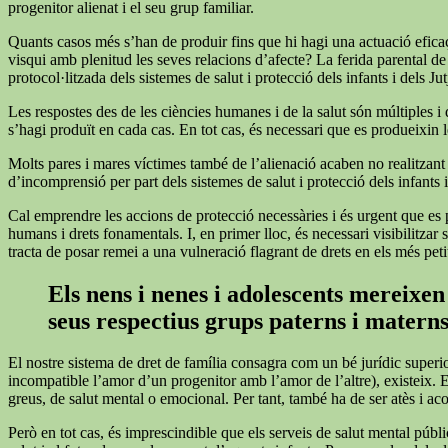
progenitor alienat i el seu grup familiar.
Quants casos més s’han de produir fins que hi hagi una actuació eficaç 
visqui amb plenitud les seves relacions d’afecte? La ferida parental de
protocol·litzada dels sistemes de salut i protecció dels infants i dels Ju
Les respostes des de les ciències humanes i de la salut són múltiples i
s’hagi produït en cada cas. En tot cas, és necessari que es produeixin le
Molts pares i mares víctimes també de l’alienació acaben no realitzant les
d’incomprensió per part dels sistemes de salut i protecció dels infants i
Cal emprendre les accions de protecció necessàries i és urgent que es p
humans i drets fonamentals. I, en primer lloc, és necessari visibilitza
tracta de posar remei a una vulneració flagrant de drets en els més peti
Els nens i nenes i adolescents mereixen 
seus respectius grups paterns i matern
El nostre sistema de dret de família consagra com un bé jurídic superi
incompatible l’amor d’un progenitor amb l’amor de l’altre), existeix. 
greus, de salut mental o emocional. Per tant, també ha de ser atès i a
Però en tot cas, és imprescindible que els serveis de salut mental públi