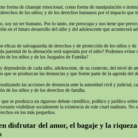
omo forma de chantaje emocional, como forma de manipulación o instrumen
derechos de los niños; y de los derechos humanos por el impacto que tie
todo, soy un ser humano. Por lo tanto, me preocupa y nos tiene que preo
ión en el futuro desarrollo del niño y del adolescente que acontecerá adu
 eficaz de salvaguardia de derechos y de protección de los niños y de 
rida parental de la alienación será superada por el niño? Podemos evitar
ión de los niños y de los Juzgados de Familia?
 y dependerán de cada niño, adolescente, de su contexto, del nivel de a
o que se produzcan las denuncias y que forme parte de la agenda del deba
izando las acciones de denuncia ante la autoridad civil y judicial, cans
ón de los niños y de los derechos de familia.
ue se produzca un riguroso debate científico, político y jurídico sobre
ario visibilizar socialmente la existencia de este cruel maltrato. No se
erechos en los más pequeños.
n disfrutar del amor, el bagaje y la riqueza
s