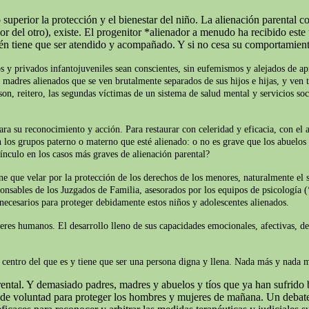
superior la protección y el bienestar del niño. La alienación parental c
del otro), existe. El progenitor *alienador a menudo ha recibido este t
ién tiene que ser atendido y acompañado. Y si no cesa su comportamien
s y privados infantojuveniles sean conscientes, sin eufemismos y alejados de apr
y madres alienados que se ven brutalmente separados de sus hijos e hijas, y ven t
on, reitero, las segundas víctimas de un sistema de salud mental y servicios soc
ara su reconocimiento y acción. Para restaurar con celeridad y eficacia, con el 
 los grupos paterno o materno que esté alienado: o no es grave que los abuelos 
ínculo en los casos más graves de alienación parental?
iene que velar por la protección de los derechos de los menores, naturalmente e
ponsables de los Juzgados de Familia, asesorados por los equipos de psicología (
 necesarios para proteger debidamente estos niños y adolescentes alienados.
seres humanos. El desarrollo lleno de sus capacidades emocionales, afectivas, d
el centro del que es y tiene que ser una persona digna y llena. Nada más y nada
ntal. Y demasiado padres, madres y abuelos y tíos que ya han sufrido b
o de voluntad para proteger los hombres y mujeres de mañana. Un debate 