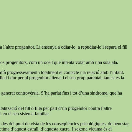
’altre progenitor. Li ensenya a odiar-lo, a repudiar-lo i separa el fill
dos progenitors; com un ocell que intenta volar amb una sola ala.
rdrà progressivament i totalment el contacte i la relació amb l’infant.
l i dur per al progenitor alienat i el seu grup parental, tant si és la
ha generat controvèrsia. S’ha parlat fins i tot d’una síndrome, que ha
zació del fill o filla per part d’un progenitor contra l’altre
 en el seu sistema familiar.
n des del punt de vista de les conseqüències psicològiques, de benestar
tima d’aquest estrall, d’aquesta xacra. I segona víctima és el