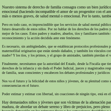
Nuestro sistema de derecho de familia consagra como un bien jurídico 
emocional (haciendo incompatible el amor de un progenitor con el amor 
más o menos graves, de salud mental o emocional. Por lo tanto, tamb
Pero en todo caso, es imprescindible que los servicios de salud mental público
futuro desarrollo de estos niños. Por no hablar de los derechos de los padres 
mejor de los casos. Estos padres y madres, abuelos, tíos y familiares también s
reconocimiento y la acción decidida ante este fenómeno.
Es necesario, sin ambigüedades, que se establezcan protocolos profesionales p
maternofilial originarios que están siendo dañados, y también los vínculos con
madre? Y los tíos, y los primos, y el grupo de amistades, también pierdan el v
Finalmente, necesitamos que la autoridad del Estado, desde la Fiscalía que t
derechos de la infancia y sin duda el Poder Judicial, jueces y magistrados res
de familia, sean conscientes y encabecen los debates profesionales y jurídicos
Nos va el futuro y la felicidad de estos niños y jóvenes, de su plenitud como 
consecuencias en el futuro.
Poder estimar y estimar con libertad, sin coacciones de ningún tipo, está en 
Hay demasiados niños y jóvenes que son víctimas de la alienación pare
madura, de abordar un debate sereno y libro de prejuicios, pero plen