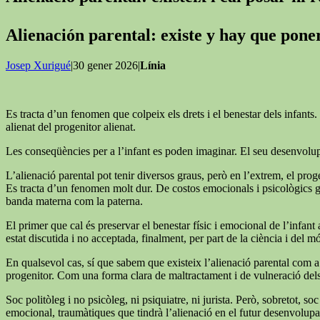
Alienación parental: existe y hay que pon
Josep Xurigué
|30 gener 2026|
Línia
Es tracta d’un fenomen que colpeix els drets i el benestar dels infants. 
alienat del progenitor alienat.
Les conseqüències per a l’infant es poden imaginar. El seu desenvolupa
L’alienació parental pot tenir diversos graus, però en l’extrem, el proge
Es tracta d’un fenomen molt dur. De costos emocionals i psicològics grans
banda materna com la paterna.
El primer que cal és preservar el benestar físic i emocional de l’infant a
estat discutida i no acceptada, finalment, per part de la ciència i del mó
En qualsevol cas, sí que sabem que existeix l’alienació parental com a 
progenitor. Com una forma clara de maltractament i de vulneració dels d
Soc politòleg i no psicòleg, ni psiquiatre, ni jurista. Però, sobretot,
emocional, traumàtiques que tindrà l’alienació en el futur desenvolupam