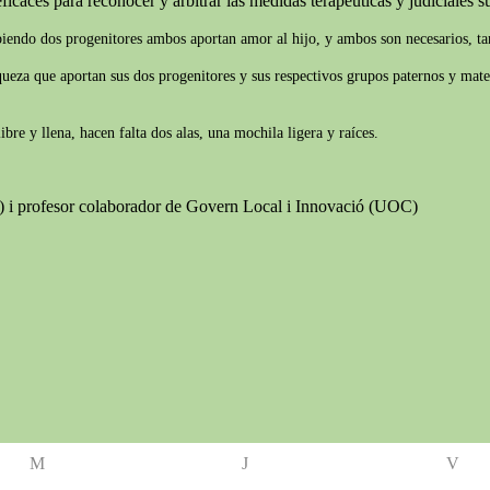
ficaces para reconocer y arbitrar las medidas terapéuticas y judiciales suf
biendo dos progenitores ambos aportan amor al hijo, y ambos son necesarios, tam
iqueza que aportan sus dos progenitores y sus respectivos grupos paternos y mate
re y llena, hacen falta dos alas, una mochila ligera y raíces.
B) i profesor colaborador de Govern Local i Innovació (UOC)
M
J
V