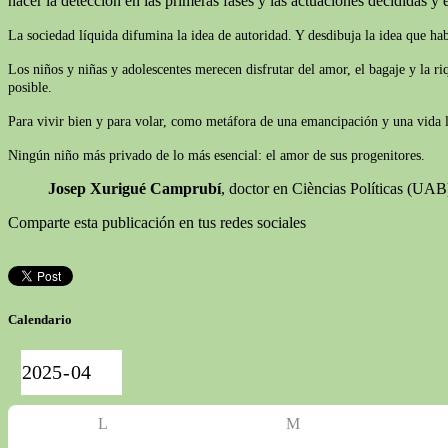
hacer la detección en las primeras fases y las actuaciones decididas y e
La sociedad líquida difumina la idea de autoridad. Y desdibuja la idea que ha
Los niños y niñas y adolescentes merecen disfrutar del amor, el bagaje y la r
posible.
Para vivir bien y para volar, como metáfora de una emancipación y una vida lib
Ningún niño más privado de lo más esencial: el amor de sus progenitores.
Josep Xurigué Camprubí
, doctor en Cièncias Políticas (UA
Comparte esta publicación en tus redes sociales
Calendario
L
M