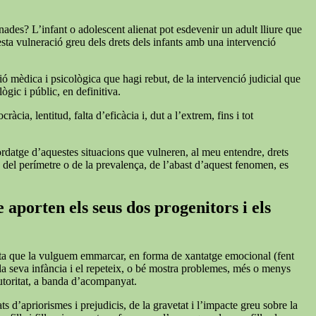
nades? L’infant o adolescent alienat pot esdevenir un adult lliure que
esta vulneració greu dels drets dels infants amb una intervenció
ió mèdica i psicològica que hagi rebut, de la intervenció judicial que
ògic i públic, en definitiva.
cia, lentitud, falta d’eficàcia i, dut a l’extrem, fins i tot
bordatge d’aquestes situacions que vulneren, al meu entendre, drets
s del perímetre o de la prevalença, de l’abast d’aquest fenomen, es
 aporten els seus dos progenitors i els
iqueta que la vulguem emmarcar, en forma de xantatge emocional (fent
 la seva infància i el repeteix, o bé mostra problemes, més o menys
autoritat, a banda d’acompanyat.
s d’apriorismes i prejudicis, de la gravetat i l’impacte greu sobre la