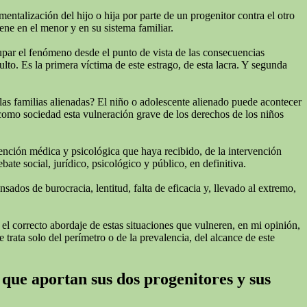
talización del hijo o hija por parte de un progenitor contra el otro
ne en el menor y en su sistema familiar.
cupar el fenómeno desde el punto de vista de las consecuencias
lto. Es la primera víctima de este estrago, de esta lacra. Y segunda
las familias alienadas? El niño o adolescente alienado puede acontecer
 como sociedad esta vulneración grave de los derechos de los niños
tención médica y psicológica que haya recibido, de la intervención
te social, jurídico, psicológico y público, en definitiva.
ados de burocracia, lentitud, falta de eficacia y, llevado al extremo,
 el correcto abordaje de estas situaciones que vulneren, en mi opinión,
 trata solo del perímetro o de la prevalencia, del alcance de este
 que aportan sus dos progenitores y sus