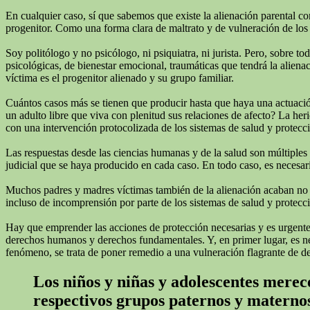
En cualquier caso, sí que sabemos que existe la alienación parental c
progenitor. Como una forma clara de maltrato y de vulneración de los 
Soy politólogo y no psicólogo, ni psiquiatra, ni jurista. Pero, sobre 
psicológicas, de bienestar emocional, traumáticas que tendrá la alienac
víctima es el progenitor alienado y su grupo familiar.
Cuántos casos más se tienen que producir hasta que haya una actuación
un adulto libre que viva con plenitud sus relaciones de afecto? La he
con una intervención protocolizada de los sistemas de salud y protecc
Las respuestas desde las ciencias humanas y de la salud son múltiples
judicial que se haya producido en cada caso. En todo caso, es necesari
Muchos padres y madres víctimas también de la alienación acaban no real
incluso de incomprensión por parte de los sistemas de salud y protecci
Hay que emprender las acciones de protección necesarias y es urgente q
derechos humanos y derechos fundamentales. Y, en primer lugar, es neces
fenómeno, se trata de poner remedio a una vulneración flagrante de d
Los niños y niñas y adolescentes merece
respectivos grupos paternos y materno