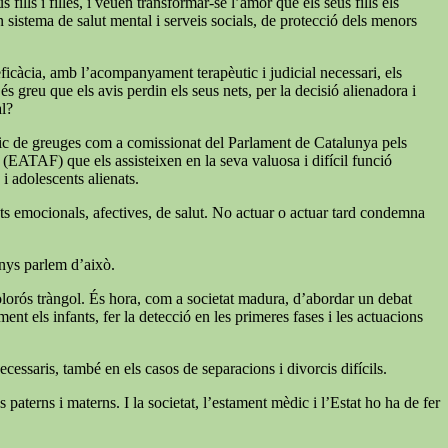
ills i filles, i veuen transformar-se l’amor que els seus fills els
un sistema de salut mental i serveis socials, de protecció dels menors
 eficàcia, amb l’acompanyament terapèutic i judicial necessari, els
s greu que els avis perdin els seus nets, per la decisió alienadora i
al?
índic de greuges com a comissionat del Parlament de Catalunya pels
a (EATAF) que els assisteixen en la seva valuosa i difícil funció
 i adolescents alienats.
tats emocionals, afectives, de salut. No actuar o actuar tard condemna
enys parlem d’això.
 dolorós tràngol. És hora, com a societat madura, d’abordar un debat
nt els infants, fer la detecció en les primeres fases i les actuacions
cessaris, també en els casos de separacions i divorcis difícils.
paterns i materns. I la societat, l’estament mèdic i l’Estat ho ha de fer