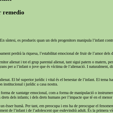
er remedio
En síntesi, es produeix quan un dels progenitors manipula l’infant contra l
ment perdrà la riquesa, l’estabilitat emocional de fruir de l’amor dels 
nitor alienat i tot el grup parental alienat, tant sigui patern o matern, pe
 per a l’infant o jove que és víctima de l’alienació. I naturalment, difíci
lienat. El bé superior jurídic i vital és el benestar de l’infant. El tema 
n institucional i jurídic a casa nostra.
forma de xantatge emocional, com a forma de manipulació o instrumentalit
rets dels infants; i dels drets humans per l’impacte que té en el menor i
 soc un ésser humà. Per tant, em preocupa i ens ha de preocupar el fenome
ent de l’infant i de l’adolescent que esdevindrà adult. És la primera víc