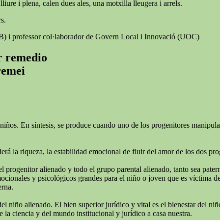
iure i plena, calen dues ales, una motxilla lleugera i arrels.
s.
AB) i professor col·laborador de Govern Local i Innovació (UOC)
er remedio
 remei
niños. En síntesis, se produce cuando uno de los progenitores manipula e
rá la riqueza, la estabilidad emocional de fluir del amor de los dos pro
el progenitor alienado y todo el grupo parental alienado, tanto sea pate
ionales y psicológicos grandes para el niño o joven que es víctima de l
erna.
del niño alienado. El bien superior jurídico y vital es el bienestar del 
 la ciencia y del mundo institucional y jurídico a casa nuestra.