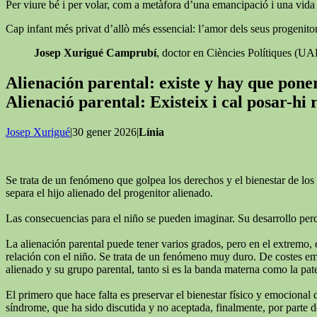
Per viure bé i per volar, com a metàfora d’una emancipació i una vida ll
Cap infant més privat d’allò més essencial: l’amor dels seus progenitor
Josep Xurigué Camprubí
, doctor en Ciències Polítiques (U
Alienación parental: existe y hay que pon
Alienació parental: Existeix i cal posar-hi
Josep Xurigué
|30 gener 2026|
Línia
Se trata de un fenómeno que golpea los derechos y el bienestar de los 
separa el hijo alienado del progenitor alienado.
Las consecuencias para el niño se pueden imaginar. Su desarrollo perde
La alienación parental puede tener varios grados, pero en el extremo, 
relación con el niño. Se trata de un fenómeno muy duro. De costes emoc
alienado y su grupo parental, tanto si es la banda materna como la pat
El primero que hace falta es preservar el bienestar físico y emocional 
síndrome, que ha sido discutida y no aceptada, finalmente, por parte de