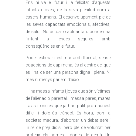
Ens hi va el futur i la felicitat d’aquests
infants i joves, de la seva plenitud com a
éssers humans. El desenvolupament ple de
les seves capacitats emocionals, afectives,
de salut. No actuar o actuar tard condemna
l’infant a ferides segures amb
conseqüències en el futur.
Poder estimar i estimar amb llibertat, sense
coaccions de cap mena, és al centre del que
és i ha de ser una persona digna i plena. Ni
més ni menys parlem d’això.
Hi ha massa infants i joves que són víctimes
de l’alienació parental. I massa pares, mares
i avis i oncles que ja han patit prou aquest
difícil i dolorós tràngol. És hora, com a
societat madura, d’abordar un debat serè i
lliure de prejudicis, però ple de voluntat per
protegir els homes i dones de demà. Un