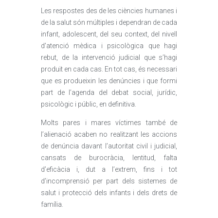
Les respostes des de les ciències humanes i
de la salut són múltiples i dependran de cada
infant, adolescent, del seu context, del nivell
d’atenció mèdica i psicològica que hagi
rebut, de la intervenció judicial que s’hagi
produït en cada cas. En tot cas, és necessari
que es produeixin les denúncies i que formi
part de l’agenda del debat social, jurídic,
psicològic i públic, en definitiva.
Molts pares i mares víctimes també de
l’alienació acaben no realitzant les accions
de denúncia davant l’autoritat civil i judicial,
cansats de burocràcia, lentitud, falta
d’eficàcia i, dut a l’extrem, fins i tot
d’incomprensió per part dels sistemes de
salut i protecció dels infants i dels drets de
família.