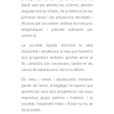
debat serè per atendre les víctimes, atendre
degudament els infants, fer la detecció en les
primeres fases i les actuacions decidides i
eficaces per reconèixer i arbitrar les mesures
terapèutiques i judicials suficients per
revertir-la.
La societat líquida difumina la idea
d’autoritat. I desdibuixa la idea que havent-hi
dos progenitors ambdós aporten amor al
fill, i ambdós són necessaris, també en els
casos de separacions i divorcis difícils.
Els nens i nenes i adolescents mereixen
gaudir de l’amor, el bagatge i la riquesa que
aporten els seus dos progenitors i els seus
respectius grups paterns i materns. I la
societat, l’estament mèdic i l’Estat ho ha de
fer possible.