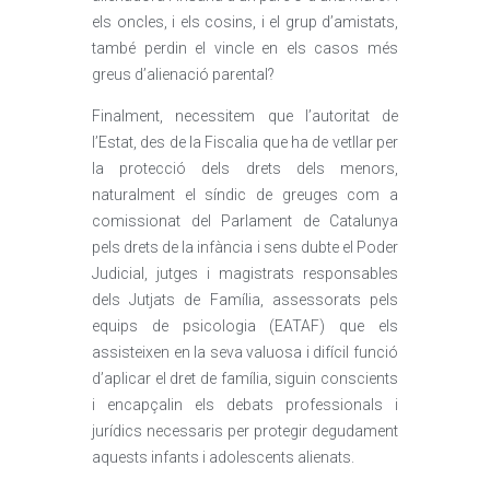
els oncles, i els cosins, i el grup d’amistats,
també perdin el vincle en els casos més
greus d’alienació parental?
Finalment, necessitem que l’autoritat de
l’Estat, des de la Fiscalia que ha de vetllar per
la protecció dels drets dels menors,
naturalment el síndic de greuges com a
comissionat del Parlament de Catalunya
pels drets de la infància i sens dubte el Poder
Judicial, jutges i magistrats responsables
dels Jutjats de Família, assessorats pels
equips de psicologia (EATAF) que els
assisteixen en la seva valuosa i difícil funció
d’aplicar el dret de família, siguin conscients
i encapçalin els debats professionals i
jurídics necessaris per protegir degudament
aquests infants i adolescents alienats.