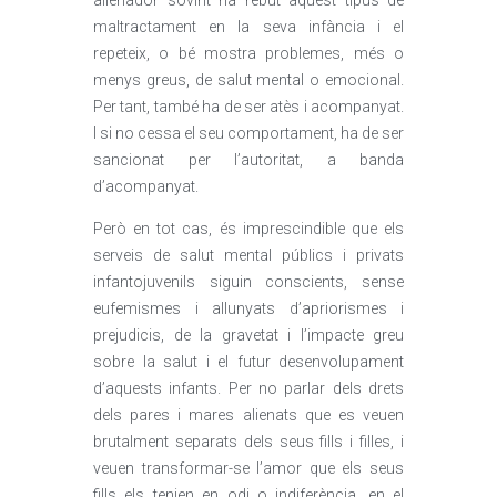
alienador sovint ha rebut aquest tipus de
maltractament en la seva infància i el
repeteix, o bé mostra problemes, més o
menys greus, de salut mental o emocional.
Per tant, també ha de ser atès i acompanyat.
I si no cessa el seu comportament, ha de ser
sancionat per l’autoritat, a banda
d’acompanyat.
Però en tot cas, és imprescindible que els
serveis de salut mental públics i privats
infantojuvenils siguin conscients, sense
eufemismes i allunyats d’apriorismes i
prejudicis, de la gravetat i l’impacte greu
sobre la salut i el futur desenvolupament
d’aquests infants. Per no parlar dels drets
dels pares i mares alienats que es veuen
brutalment separats dels seus fills i filles, i
veuen transformar-se l’amor que els seus
fills els tenien en odi o indiferència, en el