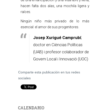
de una emancipación y una vida libre y llena,
hacen falta dos alas, una mochila ligera y
raíces.
Ningún niño más privado de lo más
esencial: el amor de sus progenitores.
Josep Xurigué Camprubí
,
doctor en Cièncias Políticas
(UAB) i profesor colaborador de
Govern Local i Innovació (UOC)
Comparte esta publicación en tus redes
sociales
CALENDARIO