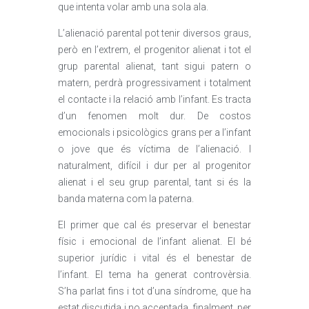
que intenta volar amb una sola ala.
L’alienació parental pot tenir diversos graus,
però en l’extrem, el progenitor alienat i tot el
grup parental alienat, tant sigui patern o
matern, perdrà progressivament i totalment
el contacte i la relació amb l’infant. Es tracta
d’un fenomen molt dur. De costos
emocionals i psicològics grans per a l’infant
o jove que és víctima de l’alienació. I
naturalment, difícil i dur per al progenitor
alienat i el seu grup parental, tant si és la
banda materna com la paterna.
El primer que cal és preservar el benestar
físic i emocional de l’infant alienat. El bé
superior jurídic i vital és el benestar de
l’infant. El tema ha generat controvèrsia.
S’ha parlat fins i tot d’una síndrome, que ha
estat discutida i no acceptada, finalment, per