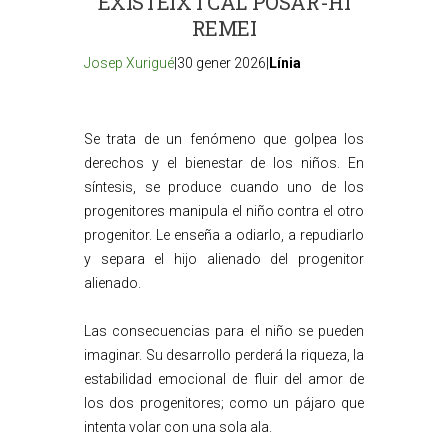
EXISTEIX I CAL POSAR-HI
REMEI
Josep Xurigué
|30 gener 2026|
Línia
Se trata de un fenómeno que golpea los
derechos y el bienestar de los niños. En
síntesis, se produce cuando uno de los
progenitores manipula el niño contra el otro
progenitor. Le enseña a odiarlo, a repudiarlo
y separa el hijo alienado del progenitor
alienado.
Las consecuencias para el niño se pueden
imaginar. Su desarrollo perderá la riqueza, la
estabilidad emocional de fluir del amor de
los dos progenitores; como un pájaro que
intenta volar con una sola ala.