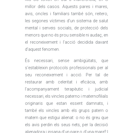
millor dels casos. Aquests pares i mares,
avis, oncles i familiars també són, reitero,
les segones víctimes d’un sistema de salut
mental i serveis socials, de protecció dels
menors que no és prou sensible ni audaç, en
el reconeixement i l’acció decidida davant
d’aquest fenomen.
És necessari, sense ambigüitats, que
s’estableixin protocols professionals per al
seu reconeixement i acció. Per tal de
restaurar amb celeritat i eficàcia, amb
l’acompanyament terapèutic i judicial
necessari, els vincles paterno i maternofilials
originaris que estan essent damnats, i
també els vincles amb els grups patern o
matern que estigui alienat: o no és greu que
els avis perdin els seus nets, per la decisió
alienadora i insana d’un pare o d’una mare? I