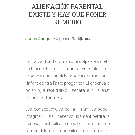
ALIENACIÓN PARENTAL:
EXISTE Y HAY QUE PONER
REMEDIO
Josep Xurigué
|30 gener 2026|
Línia
Es tracta d’un fenomen que colpeix els drets
i el benestar dels infants. En síntesi, es
produeix quan un dels progenitors manipula
l’infant contra l’altre progenitor. Li ensenya a
odiar-lo, a repudiar-lo i separa el fill alienat
del progenitor alienat.
Les conseqüències per a l’infant es poden
imaginar. El seu desenvolupament perdrà la
riquesa, l’estabilitat emocional de fruir de
l’amor dels dos progenitors; com un ocell