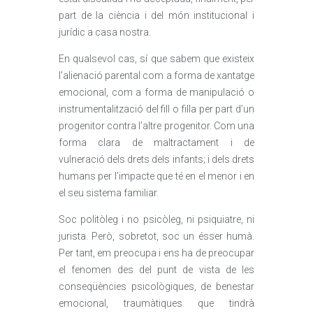
part de la ciència i del món institucional i
jurídic a casa nostra.
En qualsevol cas, sí que sabem que existeix
l’alienació parental com a forma de xantatge
emocional, com a forma de manipulació o
instrumentalització del fill o filla per part d’un
progenitor contra l’altre progenitor. Com una
forma clara de maltractament i de
vulneració dels drets dels infants; i dels drets
humans per l’impacte que té en el menor i en
el seu sistema familiar.
Soc politòleg i no psicòleg, ni psiquiatre, ni
jurista. Però, sobretot, soc un ésser humà.
Per tant, em preocupa i ens ha de preocupar
el fenomen des del punt de vista de les
conseqüències psicològiques, de benestar
emocional, traumàtiques que tindrà