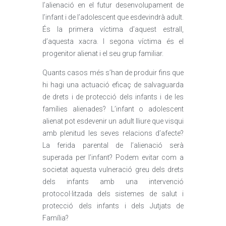
l’alienació en el futur desenvolupament de
l’infant i de l’adolescent que esdevindrà adult.
És la primera víctima d’aquest estrall,
d’aquesta xacra. I segona víctima és el
progenitor alienat i el seu grup familiar.
Quants casos més s’han de produir fins que
hi hagi una actuació eficaç de salvaguarda
de drets i de protecció dels infants i de les
famílies alienades? L’infant o adolescent
alienat pot esdevenir un adult lliure que visqui
amb plenitud les seves relacions d’afecte?
La ferida parental de l’alienació serà
superada per l’infant? Podem evitar com a
societat aquesta vulneració greu dels drets
dels infants amb una intervenció
protocol·litzada dels sistemes de salut i
protecció dels infants i dels Jutjats de
Família?