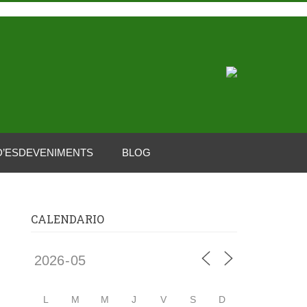
D’ESDEVENIMENTS
BLOG
CALENDARIO
L
M
M
J
V
S
D