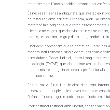
reconeixement i l’acció decidida davant d’aquest fen
És necessari, sense ambigüitats, que s’estableixin pro
de restaurar amb celeritat i eficàcia, amb l’acompan
maternofilials originaris que estan essent damnats, 
alienat: o no és greu que els avis perdin els seus nets,
oncles, i els cosins, i el grup d’amistats, també perdi
Finalment, necessitem que l’autoritat de l’Estat, des d
menors, naturalment el síndic de greuges com a comis
sens dubte el Poder Judicial, jutges i magistrats res
psicologia (EATAF) que els assisteixen en la seva v
conscients i encapçalin els debats professionals i j
adolescents alienats.
Ens hi va el futur i la felicitat d’aquests infa
desenvolupament ple de les seves capacitats emocio
l’infant a ferides segures amb conseqüències en el fut
Poder estimar i estimar amb llibertat, sense coaccion