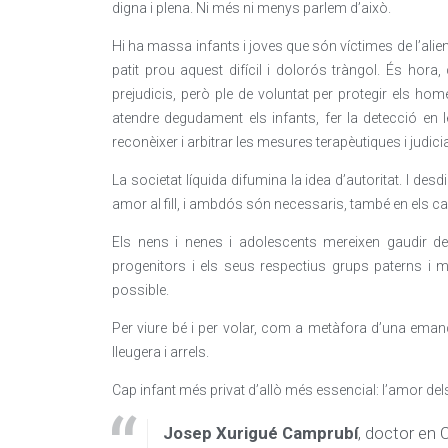
digna i plena. Ni més ni menys parlem d’això.
Hi ha massa infants i joves que són víctimes de l’alie
patit prou aquest difícil i dolorós tràngol. És hora
prejudicis, però ple de voluntat per protegir els ho
atendre degudament els infants, fer la detecció en 
reconèixer i arbitrar les mesures terapèutiques i judicial
La societat líquida difumina la idea d’autoritat. I d
amor al fill, i ambdós són necessaris, també en els ca
Els nens i nenes i adolescents mereixen gaudir de
progenitors i els seus respectius grups paterns i ma
possible.
Per viure bé i per volar, com a metàfora d’una emanci
lleugera i arrels.
Cap infant més privat d’allò més essencial: l’amor del
Josep Xurigué Camprubí
, doctor en 