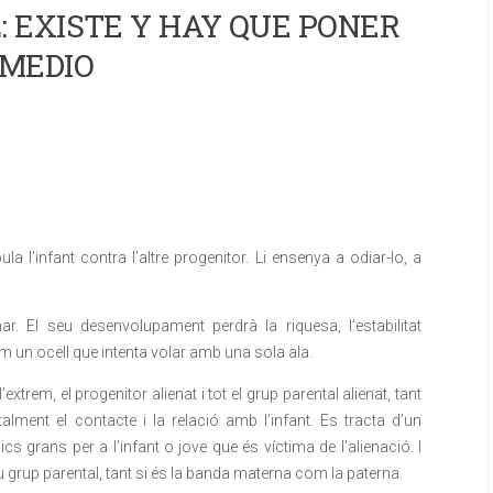
 EXISTE Y HAY QUE PONER
MEDIO
a l’infant contra l’altre progenitor. Li ensenya a odiar-lo, a
. El seu desenvolupament perdrà la riquesa, l’estabilitat
m un ocell que intenta volar amb una sola ala.
extrem, el progenitor alienat i tot el grup parental alienat, tant
alment el contacte i la relació amb l’infant. Es tracta d’un
 grans per a l’infant o jove que és víctima de l’alienació. I
 seu grup parental, tant si és la banda materna com la paterna.