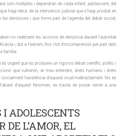
lut són múltiples i dependran de cada infant, adolescent, del
que hagi rebut, de la intervenció judicial que s’hagi produït en
 les denúncies i que formi part de l’agenda del debat social,
aben no realitzant les accions de denúncia davant l’autoritat
’eficàcia i, dut a l’extrem, fins i tot d’incomprensió per part dels
e família.
s urgent que es produeixi un rigorós debat científic, polític i
uacions que vulneren, al meu entendre, drets humans i drets
zar socialment l’existència d’aquest cruel maltractament. No es
 l’abast d’aquest fenomen, es tracta de posar remei a una
S I ADOLESCENTS
 DE L’AMOR, EL