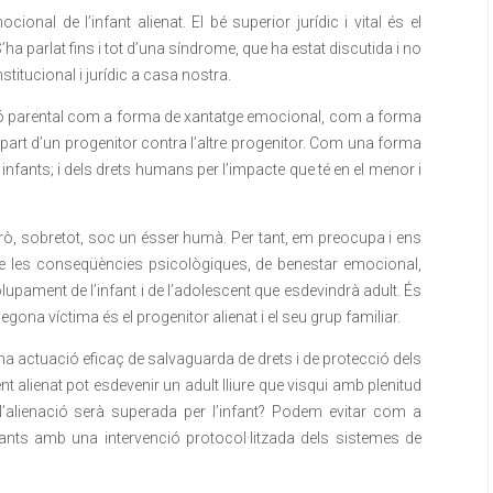
ional de l’infant alienat. El bé superior jurídic i vital és el
’ha parlat fins i tot d’una síndrome, que ha estat discutida i no
stitucional i jurídic a casa nostra.
ació parental com a forma de xantatge emocional, com a forma
er part d’un progenitor contra l’altre progenitor. Com una forma
infants; i dels drets humans per l’impacte que té en el menor i
 Però, sobretot, soc un ésser humà. Per tant, em preocupa i ens
e les conseqüències psicològiques, de benestar emocional,
lupament de l’infant i de l’adolescent que esdevindrà adult. És
egona víctima és el progenitor alienat i el seu grup familiar.
a actuació eficaç de salvaguarda de drets i de protecció dels
nt alienat pot esdevenir un adult lliure que visqui amb plenitud
 l’alienació serà superada per l’infant? Podem evitar com a
fants amb una intervenció protocol·litzada dels sistemes de