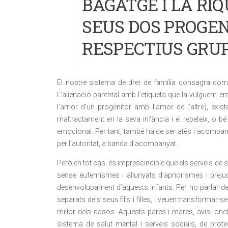
BAGATGE I LA RI
SEUS DOS PROGEN
RESPECTIUS GRU
El nostre sistema de dret de família consagra com un
L’alienació parental amb l’etiqueta que la vulguem 
l’amor d’un progenitor amb l’amor de l’altre), exist
maltractament en la seva infància i el repeteix, o
emocional. Per tant, també ha de ser atès i acompan
per l’autoritat, a banda d’acompanyat.
Però en tot cas, és imprescindible que els serveis de s
sense eufemismes i allunyats d’apriorismes i prejudic
desenvolupament d’aquests infants. Per no parlar de
separats dels seus fills i filles, i veuen transformar-se
millor dels casos. Aquests pares i mares, avis, oncl
sistema de salut mental i serveis socials, de prot