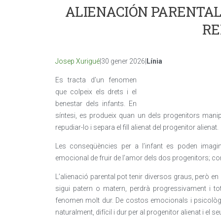
ALIENACIÓN PARENTAL:
RE
Josep Xurigué
|30 gener 2026|
Línia
Es tracta d’un fenomen
que colpeix els drets i el
benestar dels infants. En
síntesi, es produeix quan un dels progenitors manipul
repudiar-lo i separa el fill alienat del progenitor alienat.
Les conseqüències per a l’infant es poden imaginar
emocional de fruir de l’amor dels dos progenitors; co
L’alienació parental pot tenir diversos graus, però en l’
sigui patern o matern, perdrà progressivament i tot
fenomen molt dur. De costos emocionals i psicològics
naturalment, difícil i dur per al progenitor alienat i el