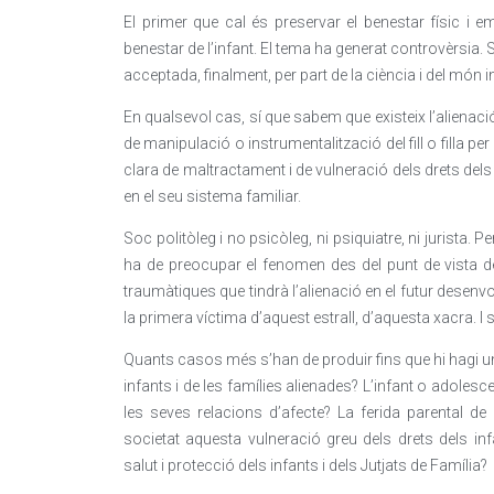
El primer que cal és preservar el benestar físic i emoc
benestar de l’infant. El tema ha generat controvèrsia. S
acceptada, finalment, per part de la ciència i del món in
En qualsevol cas, sí que sabem que existeix l’alien
de manipulació o instrumentalització del fill o filla p
clara de maltractament i de vulneració dels drets dels 
en el seu sistema familiar.
Soc politòleg i no psicòleg, ni psiquiatre, ni jurista.
ha de preocupar el fenomen des del punt de vista d
traumàtiques que tindrà l’alienació en el futur desenvo
la primera víctima d’aquest estrall, d’aquesta xacra. I s
Quants casos més s’han de produir fins que hi hagi un
infants i de les famílies alienades? L’infant o adolesce
les seves relacions d’afecte? La ferida parental de
societat aquesta vulneració greu dels drets dels in
salut i protecció dels infants i dels Jutjats de Família?