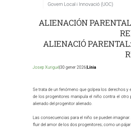
Govern Local i Innovació (UOC)
ALIENACIÓN PARENTAL:
RE
ALIENACIÓ PARENTAL:
R
Josep Xurigué
|30 gener 2026|
Línia
Se trata de un fenómeno que golpea los derechos y e
de los progenitores manipula el niño contra el otro p
alienado del progenitor alienado.
Las consecuencias para el niño se pueden imaginar. S
fluir del amor de los dos progenitores; como un pájar