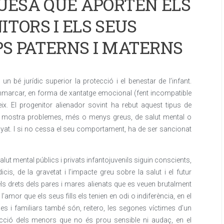
QUESA QUE APORTEN ELS
ITORS I ELS SEUS
PS PATERNS I MATERNS
 bé jurídic superior la protecció i el benestar de l’infant.
emmarcar, en forma de xantatge emocional (fent incompatible
eix. El progenitor alienador sovint ha rebut aquest tipus de
 bé mostra problemes, més o menys greus, de salut mental o
yat. I si no cessa el seu comportament, ha de ser sancionat
alut mental públics i privats infantojuvenils siguin conscients,
is, de la gravetat i l’impacte greu sobre la salut i el futur
ls drets dels pares i mares alienats que es veuen brutalment
 l’amor que els seus fills els tenien en odi o indiferència, en el
es i familiars també són, reitero, les segones víctimes d’un
ecció dels menors que no és prou sensible ni audaç, en el