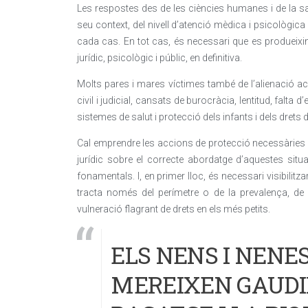
Les respostes des de les ciències humanes i de la sa
seu context, del nivell d’atenció mèdica i psicològica 
cada cas. En tot cas, és necessari que es produeixin
jurídic, psicològic i públic, en definitiva.
Molts pares i mares víctimes també de l’alienació ac
civil i judicial, cansats de burocràcia, lentitud, falta d
sistemes de salut i protecció dels infants i dels drets d
Cal emprendre les accions de protecció necessàries i é
jurídic sobre el correcte abordatge d’aquestes sit
fonamentals. I, en primer lloc, és necessari visibilit
tracta només del perímetre o de la prevalença, de
vulneració flagrant de drets en els més petits.
ELS NENS I NENE
MEREIXEN GAUDIR