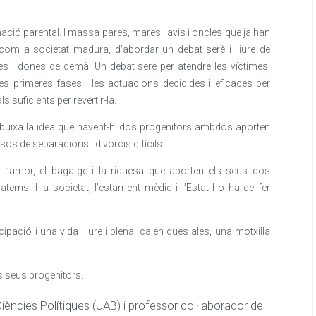
nació parental. I massa pares, mares i avis i oncles que ja han
, com a societat madura, d’abordar un debat serè i lliure de
mes i dones de demà. Un debat serè per atendre les víctimes,
les primeres fases i les actuacions decidides i eficaces per
s suficients per revertir-la.
esdibuixa la idea que havent-hi dos progenitors ambdós aporten
sos de separacions i divorcis difícils.
 l’amor, el bagatge i la riquesa que aporten els seus dos
terns. I la societat, l’estament mèdic i l’Estat ho ha de fer
pació i una vida lliure i plena, calen dues ales, una motxilla
s seus progenitors.
Ciències Polítiques (UAB) i professor col·laborador de