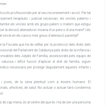
omen.
tocols professionals per al seu reconeixement i acció. Per tal
yament terapèutic i judicial necessari, els vincles paterno i
i també els vincles amb els grups patern o matern que estigui
 per la decisió alienadora i insana d’un pare o d’una mare? I els
n el vincle en els casos més greus d’alienació parental?
e la Fiscalia que ha de vetllar per la protecció dels drets dels
sionat del Parlament de Catalunya pels drets de la infància i
ponsables dels Jutjats de Família, assessorats pels equips de
aluosa i difícil funció d’aplicar el dret de família, siguin
urídics necessaris per protegir degudament aquests infants i
nts i joves, de la seva plenitud com a éssers humans. El
nals, afectives, de salut. No actuar o actuar tard condemna
ur.
s de cap mena, és al centre del que és i ha de ser una persona