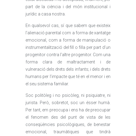
part de la ciència i del món institucional i
jurídic a casa nostra.
En qualsevol cas, sí que sabem que existeix
l’alienació parental com a forma de xantatge
emocional, com a forma de manipulació o
instrumentalització del fill o filla per part d’un
progenitor contra l’altre progenitor. Com una
forma clara de maltractament i de
vulneració dels drets dels infants; i dels drets
humans per l’impacte que té en el menor i en
el seu sistema familiar.
Soc politòleg i no psicòleg, ni psiquiatre, ni
jurista. Però, sobretot, soc un ésser humà.
Per tant, em preocupa i ens ha de preocupar
el fenomen des del punt de vista de les
conseqüències psicològiques, de benestar
emocional, traumàtiques que tindrà