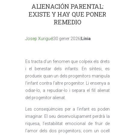
ALIENACIÓN PARENTAL:
EXISTE Y HAY QUE PONER
REMEDIO
Josep Xurigué
|30 gener 2026|
Línia
Es tracta d’un fenomen que colpeix els drets
i el benestar dels infants. En síntesi, es
produeix quan un dels progenitors manipula
l’infant contra l’altre progenitor. Li ensenya a
odiar-lo, a repudiar-lo i separa el fill alienat
del progenitor alienat.
Les conseqüències per a l’infant es poden
imaginar. El seu desenvolupament perdrà la
riquesa, l’estabilitat emocional de fruir de
l’amor dels dos progenitors; com un ocell