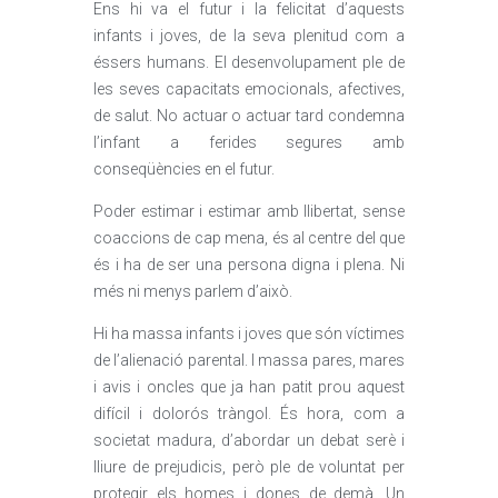
Ens hi va el futur i la felicitat d’aquests
infants i joves, de la seva plenitud com a
éssers humans. El desenvolupament ple de
les seves capacitats emocionals, afectives,
de salut. No actuar o actuar tard condemna
l’infant a ferides segures amb
conseqüències en el futur.
Poder estimar i estimar amb llibertat, sense
coaccions de cap mena, és al centre del que
és i ha de ser una persona digna i plena. Ni
més ni menys parlem d’això.
Hi ha massa infants i joves que són víctimes
de l’alienació parental. I massa pares, mares
i avis i oncles que ja han patit prou aquest
difícil i dolorós tràngol. És hora, com a
societat madura, d’abordar un debat serè i
lliure de prejudicis, però ple de voluntat per
protegir els homes i dones de demà. Un