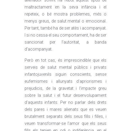
alienador sovint ha rebut aquest tipus de
maltractament en la seva infància i el
repeteix, o bé mostra problemes, més o
menys greus, de salut mental o emocional.
Per tant, també ha de ser atès i acompanyat.
I si no cessa el seu comportament, ha de ser
sancionat per l’autoritat, a banda
d’acompanyat.
Però en tot cas, és imprescindible que els
serveis de salut mental públics i privats
infantojuvenils siguin conscients, sense
eufemismes i allunyats d’apriorismes i
prejudicis, de la gravetat i l’impacte greu
sobre la salut i el futur desenvolupament
d’aquests infants. Per no parlar dels drets
dels pares i mares alienats que es veuen
brutalment separats dels seus fills i filles, i
veuen transformar-se l’amor que els seus
fills els tenien en odi o indiferència, en el