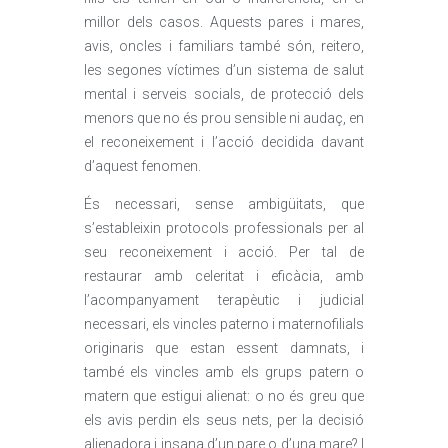
millor dels casos. Aquests pares i mares,
avis, oncles i familiars també són, reitero,
les segones víctimes d’un sistema de salut
mental i serveis socials, de protecció dels
menors que no és prou sensible ni audaç, en
el reconeixement i l’acció decidida davant
d’aquest fenomen.
És necessari, sense ambigüitats, que
s’estableixin protocols professionals per al
seu reconeixement i acció. Per tal de
restaurar amb celeritat i eficàcia, amb
l’acompanyament terapèutic i judicial
necessari, els vincles paterno i maternofilials
originaris que estan essent damnats, i
també els vincles amb els grups patern o
matern que estigui alienat: o no és greu que
els avis perdin els seus nets, per la decisió
alienadora i insana d’un pare o d’una mare? I