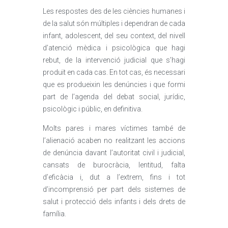
Les respostes des de les ciències humanes i
de la salut són múltiples i dependran de cada
infant, adolescent, del seu context, del nivell
d’atenció mèdica i psicològica que hagi
rebut, de la intervenció judicial que s’hagi
produït en cada cas. En tot cas, és necessari
que es produeixin les denúncies i que formi
part de l’agenda del debat social, jurídic,
psicològic i públic, en definitiva.
Molts pares i mares víctimes també de
l’alienació acaben no realitzant les accions
de denúncia davant l’autoritat civil i judicial,
cansats de burocràcia, lentitud, falta
d’eficàcia i, dut a l’extrem, fins i tot
d’incomprensió per part dels sistemes de
salut i protecció dels infants i dels drets de
família.