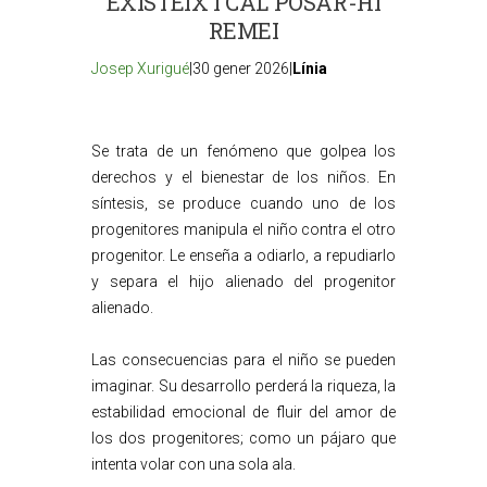
EXISTEIX I CAL POSAR-HI
REMEI
Josep Xurigué
|30 gener 2026|
Línia
Se trata de un fenómeno que golpea los
derechos y el bienestar de los niños. En
síntesis, se produce cuando uno de los
progenitores manipula el niño contra el otro
progenitor. Le enseña a odiarlo, a repudiarlo
y separa el hijo alienado del progenitor
alienado.
Las consecuencias para el niño se pueden
imaginar. Su desarrollo perderá la riqueza, la
estabilidad emocional de fluir del amor de
los dos progenitores; como un pájaro que
intenta volar con una sola ala.