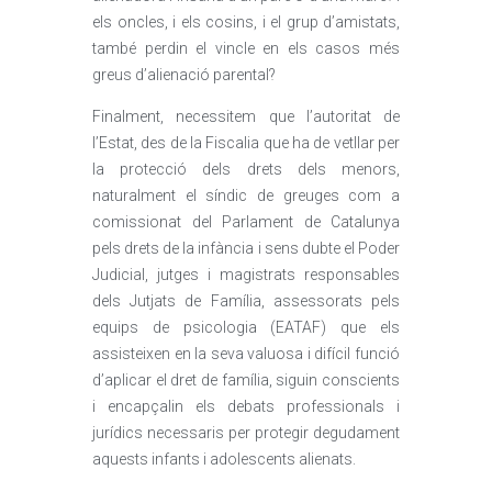
els oncles, i els cosins, i el grup d’amistats,
també perdin el vincle en els casos més
greus d’alienació parental?
Finalment, necessitem que l’autoritat de
l’Estat, des de la Fiscalia que ha de vetllar per
la protecció dels drets dels menors,
naturalment el síndic de greuges com a
comissionat del Parlament de Catalunya
pels drets de la infància i sens dubte el Poder
Judicial, jutges i magistrats responsables
dels Jutjats de Família, assessorats pels
equips de psicologia (EATAF) que els
assisteixen en la seva valuosa i difícil funció
d’aplicar el dret de família, siguin conscients
i encapçalin els debats professionals i
jurídics necessaris per protegir degudament
aquests infants i adolescents alienats.