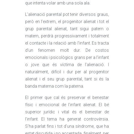
que intenta volar amb una sola ala.
L’alienació parental pot tenir diversos graus,
però en l’extrem, el progenitor alienat i tot el
grup parental alienat, tant sigui patern o
matern, perdrà progressivament i totalment
el contacte i la relació amb l’infant. Es tracta
d’un fenomen molt dur. De costos
emocionals i psicològics grans per a l’infant
o jove que és víctima de l’alienació. I
naturalment, difícil i dur per al progenitor
alienat i el seu grup parental, tant si és la
banda materna com la paterna.
El primer que cal és preservar el benestar
físic i emocional de l’infant alienat. El bé
superior jurídic i vital és el benestar de
l’infant. El tema ha generat controvèrsia.
S’ha parlat fins i tot d’una síndrome, que ha
estat discutida i no acceptada, finalment, per