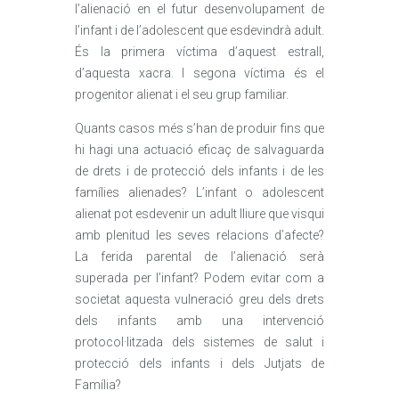
l’alienació en el futur desenvolupament de
l’infant i de l’adolescent que esdevindrà adult.
És la primera víctima d’aquest estrall,
d’aquesta xacra. I segona víctima és el
progenitor alienat i el seu grup familiar.
Quants casos més s’han de produir fins que
hi hagi una actuació eficaç de salvaguarda
de drets i de protecció dels infants i de les
famílies alienades? L’infant o adolescent
alienat pot esdevenir un adult lliure que visqui
amb plenitud les seves relacions d’afecte?
La ferida parental de l’alienació serà
superada per l’infant? Podem evitar com a
societat aquesta vulneració greu dels drets
dels infants amb una intervenció
protocol·litzada dels sistemes de salut i
protecció dels infants i dels Jutjats de
Família?