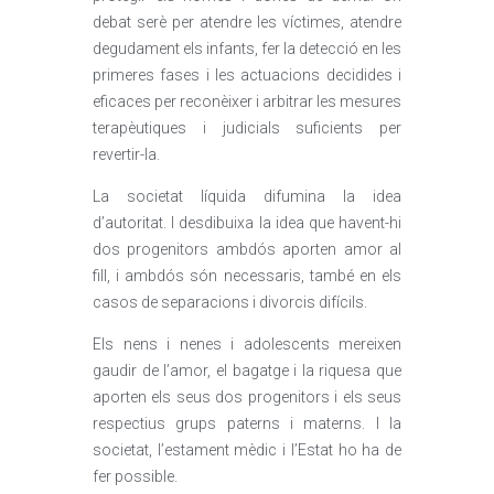
debat serè per atendre les víctimes, atendre
degudament els infants, fer la detecció en les
primeres fases i les actuacions decidides i
eficaces per reconèixer i arbitrar les mesures
terapèutiques i judicials suficients per
revertir-la.
La societat líquida difumina la idea
d’autoritat. I desdibuixa la idea que havent-hi
dos progenitors ambdós aporten amor al
fill, i ambdós són necessaris, també en els
casos de separacions i divorcis difícils.
Els nens i nenes i adolescents mereixen
gaudir de l’amor, el bagatge i la riquesa que
aporten els seus dos progenitors i els seus
respectius grups paterns i materns. I la
societat, l’estament mèdic i l’Estat ho ha de
fer possible.