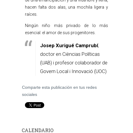
de una emancipación y una vida libre y llena,
hacen falta dos alas, una mochila ligera y
raíces.
Ningún niño más privado de lo más
esencial: el amor de sus progenitores.
Josep Xurigué Camprubí
,
doctor en Cièncias Políticas
(UAB) i profesor colaborador de
Govern Local i Innovació (UOC)
Comparte esta publicación en tus redes
sociales
CALENDARIO