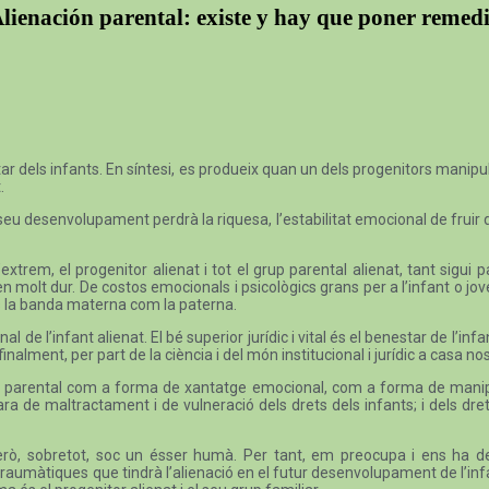
lienación parental: existe y hay que poner remed
r dels infants. En síntesi, es produeix quan un dels progenitors manipula 
.
seu desenvolupament perdrà la riquesa, l’estabilitat emocional de fruir 
l’extrem, el progenitor alienat i tot el grup parental alienat, tant sigu
n molt dur. De costos emocionals i psicològics grans per a l’infant o jove q
 és la banda materna com la paterna.
l de l’infant alienat. El bé superior jurídic i vital és el benestar de l’inf
alment, per part de la ciència i del món institucional i jurídic a casa nos
ó parental com a forma de xantatge emocional, com a forma de manipulac
ara de maltractament i de vulneració dels drets dels infants; i dels dr
ta. Però, sobretot, soc un ésser humà. Per tant, em preocupa i ens ha
aumàtiques que tindrà l’alienació en el futur desenvolupament de l’infan