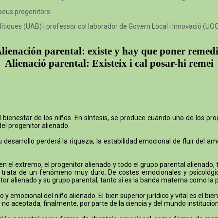
 seus progenitors.
lítiques (UAB) i professor col·laborador de Govern Local i Innovació (UO
lienación parental: existe y hay que poner remed
Alienació parental: Existeix i cal posar-hi remei
ienestar de los niños. En síntesis, se produce cuando uno de los prog
del progenitor alienado.
desarrollo perderá la riqueza, la estabilidad emocional de fluir del a
 en el extremo, el progenitor alienado y todo el grupo parental alienad
Se trata de un fenómeno muy duro. De costes emocionales y psicológi
nitor alienado y su grupo parental, tanto si es la banda materna como la 
o y emocional del niño alienado. El bien superior jurídico y vital es el b
no aceptada, finalmente, por parte de la ciencia y del mundo instituciona