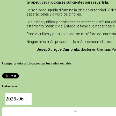
terapéuticas y judiciales suficientes para revertirla.
La sociedad líquida difumina la idea de autoridad. Y 
separaciones y divorcios difíciles.
Los niños y niñas y adolescentes merecen disfrutar del
estamento médico y el Estado lo tiene que hacer posibl
Para vivir bien y para volar, como metáfora de una emanc
Ningún niño más privado de lo más esencial: el amor d
Josep Xurigué Camprubí
, doctor en Cièncias P
Comparte esta publicación en tus redes sociales
Calendario
L
M