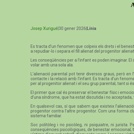
A
Josep Xurigué
|30 gener 2026|
Línia
Es tracta d’un fenomen que colpeix els drets i el benesta
a repudiar-lo i separa el fill alienat del progenitor alienat
Les conseqüències per a l’infant es poden imaginar. El 
volar amb una sola ala.
L’alienació parental pot tenir diversos graus, però en 
contacte i la relació amb l’infant. Es tracta d’un fenome
per al progenitor alienat i el seu grup parental, tant si
El primer que cal és preservar el benestar físic i emociona
d’una síndrome, que ha estat discutida i no acceptada, fin
En qualsevol cas, sí que sabem que existeix l’alienaci
progenitor contra l’altre progenitor. Com una forma cl
sistema familiar.
Soc politòleg i no psicòleg, ni psiquiatre, ni juris
conseqüències psicològiques, de benestar emocional, tr