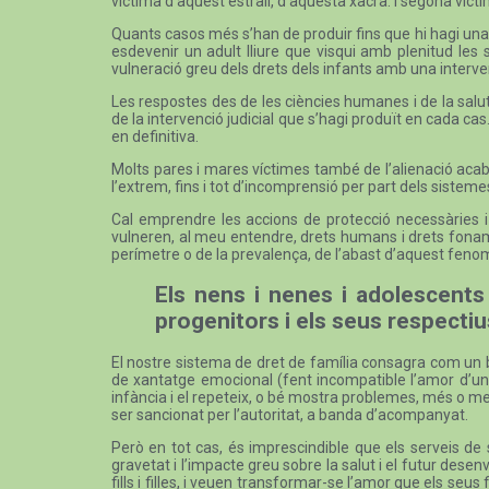
víctima d’aquest estrall, d’aquesta xacra. I segona víctim
Quants casos més s’han de produir fins que hi hagi una a
esdevenir un adult lliure que visqui amb plenitud les
vulneració greu dels drets dels infants amb una intervenc
Les respostes des de les ciències humanes i de la salut
de la intervenció judicial que s’hagi produït en cada cas.
en definitiva.
Molts pares i mares víctimes també de l’alienació acaben 
l’extrem, fins i tot d’incomprensió per part dels sistemes
Cal emprendre les accions de protecció necessàries i é
vulneren, al meu entendre, drets humans i drets fonamen
perímetre o de la prevalença, de l’abast d’aquest fenom
Els nens i nenes i adolescents
progenitors i els seus respecti
El nostre sistema de dret de família consagra com un bé
de xantatge emocional (fent incompatible l’amor d’un p
infància i el repeteix, o bé mostra problemes, més o m
ser sancionat per l’autoritat, a banda d’acompanyat.
Però en tot cas, és imprescindible que els serveis de s
gravetat i l’impacte greu sobre la salut i el futur des
fills i filles, i veuen transformar-se l’amor que els seus 