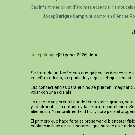
Cap infant més privat d’allò més essencial: l’amor dels
Josep Xurigué Camprubí
, doctor en Ciències Po
A
Josep Xurigué
|30 gener 2026|
Línia
Se trata de un fenómeno que golpea los derechos y el b
enseña a odiarlo, a repudiarlo y separa el hijo alienado 
Las consecuencias para el niño se pueden imaginar. Su 
volar con una sola ala.
La alienación parental puede tener varios grados, pero
y totalmente el contacto y la relación con el niño. 
alienación. Y naturalmente, difícil y duro para el proge
El primero que hace falta es preservar el bienestar físic
hablado incluso de un síndrome, que ha sido discutida y 