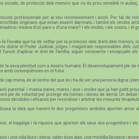
s socials, de protecció dels menors que no és prou sensible ni audaç,
otocols professionals per al seu reconeixement i acció. Per tal de r
aternofilials originaris que estan essent damnats, i també els vincles a
ienadora i insana d’un pare o d’una mare? I els oncles, i els cosins, i e
e la Fiscalia que ha de vetllar per la protecció dels drets dels menors
ns dubte el Poder Judicial, jutges i magistrats responsables dels Jut
l funció d’aplicar el dret de família, siguin conscients i encapçalin els
oves, de la seva plenitud com a éssers humans. El desenvolupament ple de 
es amb conseqüències en el futur.
de cap mena, és al centre del que és i ha de ser una persona digna i ple
ció parental. I massa pares, mares i avis i oncles que ja han patit prou 
, però ple de voluntat per protegir els homes i dones de demà. Un deba
cions decidides i eficaces per reconèixer i arbitrar les mesures terapèutiqu
esdibuixa la idea que havent-hi dos progenitors ambdós aporten amor a
or, el bagatge i la riquesa que aporten els seus dos progenitors i els 
 i una vida lliure i plena, calen dues ales, una motxilla lleugera i arrels