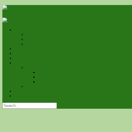
L’associació
Qui som
On estem
Estatuts
Serveis
Com associar-se?
Contacte
Galeria
Fotos
Premio a ApfsCatalunya de la Pizarra de Raimunda
Cursa Mercé 2014
Jornadas sobre el Código Civil de Familia
Videos
Calendari d’Esdeveniments
Blog