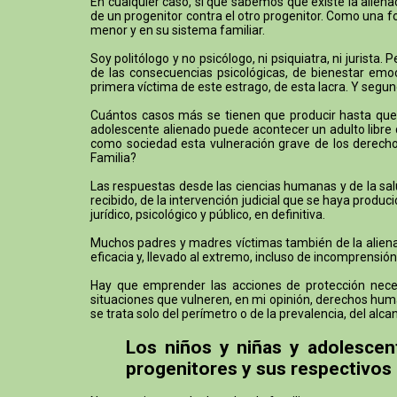
En cualquier caso, sí que sabemos que existe la alien
de un progenitor contra el otro progenitor. Como una f
menor y en su sistema familiar.
Soy politólogo y no psicólogo, ni psiquiatra, ni jurist
de las consecuencias psicológicas, de bienestar emoci
primera víctima de este estrago, de esta lacra. Y segund
Cuántos casos más se tienen que producir hasta que h
adolescente alienado puede acontecer un adulto libre q
como sociedad esta vulneración grave de los derechos
Familia?
Las respuestas desde las ciencias humanas y de la sal
recibido, de la intervención judicial que se haya prod
jurídico, psicológico y público, en definitiva.
Muchos padres y madres víctimas también de la alienaci
eficacia y, llevado al extremo, incluso de incomprensión
Hay que emprender las acciones de protección necesa
situaciones que vulneren, en mi opinión, derechos huma
se trata solo del perímetro o de la prevalencia, del a
Los niños y niñas y adolescen
progenitores y sus respectivos