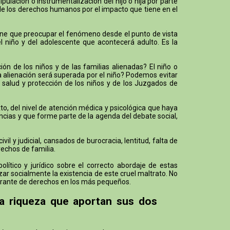
lación o instrumentalización del hijo o hija por parte
 de los derechos humanos por el impacto que tiene en el
 tiene que preocupar el fenómeno desde el punto de vista
el niño y del adolescente que acontecerá adulto. Es la
n de los niños y de las familias alienadas? El niño o
la alienación será superada por el niño? Podemos evitar
 salud y protección de los niños y de los Juzgados de
o, del nivel de atención médica y psicológica que haya
ncias y que forme parte de la agenda del debate social,
 y judicial, cansados de burocracia, lentitud, falta de
rechos de familia.
ítico y jurídico sobre el correcto abordaje de estas
ar socialmente la existencia de este cruel maltrato. No
lagrante de derechos en los más pequeños.
la riqueza que aportan sus dos