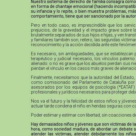
Nuestro sistema de derecho de familia consagra como un
en forma de chantaje emocional (haciendo incompatible 
su infancia y lo repite, o bien muestra problemas, m
comportamiento, tiene que ser sancionado por la aut
Pero en todo caso, es imprescindible que los servi
prejuicios, de la gravedad y el impacto grave sobre 
brutalmente separados de sus hijos e hijas, y ven trans
y familiares también son, reitero, las segundas víctim
reconocimiento y la acción decidida ante este fenómen
Es necesario, sin ambigüedades, que se establezcan 
terapéutico y judicial necesario, los vínculos pater
alienado: o no es grave que los abuelos pierdan sus nie
pierdan el vínculo en los casos más graves de alienaci
Finalmente, necesitamos que la autoridad del Estado, 
como comisionado del Parlamento de Cataluña por lo
asesorados por los equipos de psicología (*EATAF) qu
profesionales y jurídicos necesarios para proteger de
Nos va el futuro y la felicidad de estos niños y jóve
actuar tarde condena el niño en heridas seguras con c
Poder estimar y estimar con libertad, sin coacciones d
Hay demasiados niños y jóvenes que son víctimas de la 
hora, como sociedad madura, de abordar un debate se
atender las víctimas, atender debidamente los niños