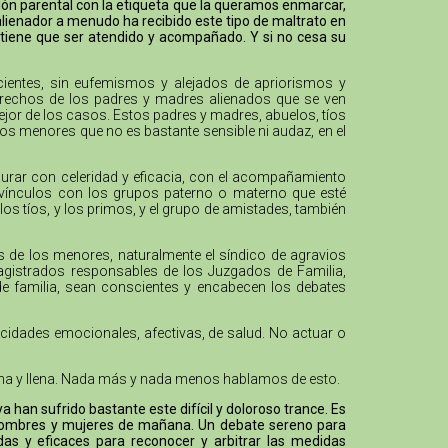
ción parental con la etiqueta que la queramos enmarcar,
alienador a menudo ha recibido este tipo de maltrato en
 tiene que ser atendido y acompañado. Y si no cesa su
cientes, sin eufemismos y alejados de apriorismos y
 derechos de los padres y madres alienados que se ven
mejor de los casos. Estos padres y madres, abuelos, tíos
los menores que no es bastante sensible ni audaz, en el
urar con celeridad y eficacia, con el acompañamiento
os vínculos con los grupos paterno o materno que esté
los tíos, y los primos, y el grupo de amistades, también
os de los menores, naturalmente el síndico de agravios
agistrados responsables de los Juzgados de Familia,
 de familia, sean conscientes y encabecen los debates
acidades emocionales, afectivas, de salud. No actuar o
digna y llena. Nada más y nada menos hablamos de esto.
han sufrido bastante este difícil y doloroso trance. Es
s hombres y mujeres de mañana. Un debate sereno para
das y eficaces para reconocer y arbitrar las medidas