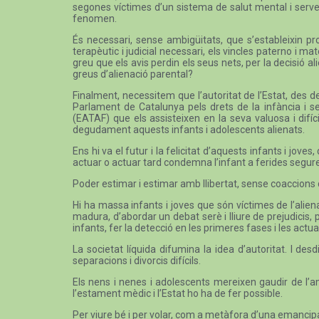
segones víctimes d’un sistema de salut mental i servei
fenomen.
És necessari, sense ambigüitats, que s’estableixin pr
terapèutic i judicial necessari, els vincles paterno i m
greu que els avis perdin els seus nets, per la decisió al
greus d’alienació parental?
Finalment, necessitem que l’autoritat de l’Estat, des d
Parlament de Catalunya pels drets de la infància i se
(EATAF) que els assisteixen en la seva valuosa i difíci
degudament aquests infants i adolescents alienats.
Ens hi va el futur i la felicitat d’aquests infants i j
actuar o actuar tard condemna l’infant a ferides segur
Poder estimar i estimar amb llibertat, sense coaccions 
Hi ha massa infants i joves que són víctimes de l’aliena
madura, d’abordar un debat serè i lliure de prejudicis
infants, fer la detecció en les primeres fases i les actua
La societat líquida difumina la idea d’autoritat. I d
separacions i divorcis difícils.
Els nens i nenes i adolescents mereixen gaudir de l’am
l’estament mèdic i l’Estat ho ha de fer possible.
Per viure bé i per volar, com a metàfora d’una emancipació