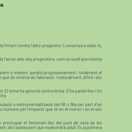
io
l’infant contra l’altre progenitor. Li ensenya a odiar-lo,
de l’amor dels dos progenitors; com un ocell que intenta
i patern o matern, perdrà progressivament i totalment el
ue és víctima de l’alienació. I naturalment, difícil i dur
ant. El tema ha generat controvèrsia. S’ha parlat fins i tot
tra.
ió o instrumentalització del fill o filla per part d’un
ets humans per l’impacte que té en el menor i en el seu
 de preocupar el fenomen des del punt de vista de les
t i de l’adolescent que esdevindrà adult. És la primera