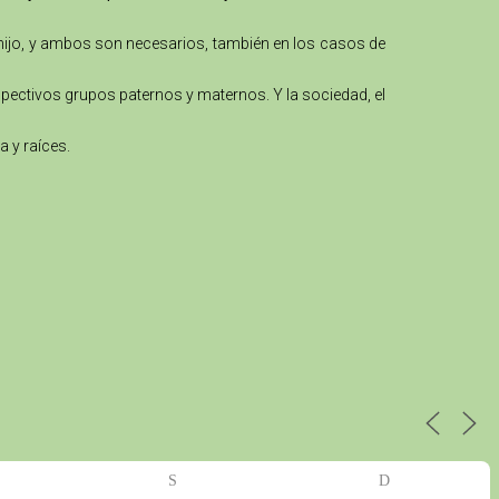
 hijo, y ambos son necesarios, también en los casos de
spectivos grupos paternos y maternos. Y la sociedad, el
a y raíces.
S
D