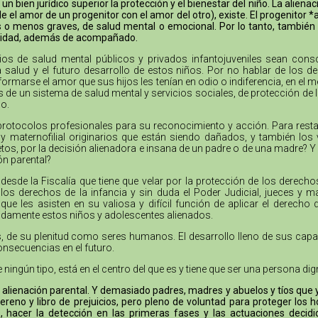
 bien jurídico superior la protección y el bienestar del niño. La aliena
el amor de un progenitor con el amor del otro), existe. El progenitor *
ás o menos graves, de salud mental o emocional. Por lo tanto, también
oridad, además de acompañado.
cios de salud mental públicos y privados infantojuveniles sean cons
la salud y el futuro desarrollo de estos niños. Por no hablar de los
formarse el amor que sus hijos les tenían en odio o indiferencia, en el 
as de un sistema de salud mental y servicios sociales, de protección de 
o.
protocolos profesionales para su reconocimiento y acción. Para resta
no y maternofilial originarios que están siendo dañados, y también l
tos, por la decisión alienadora e insana de un padre o de una madre? Y 
ón parental?
desde la Fiscalía que tiene que velar por la protección de los derech
s derechos de la infancia y sin duda el Poder Judicial, jueces y m
e les asisten en su valiosa y difícil función de aplicar el derecho
bidamente estos niños y adolescentes alienados.
nes, de su plenitud como seres humanos. El desarrollo lleno de sus cap
onsecuencias en el futuro.
e ningún tipo, está en el centro del que es y tiene que ser una persona 
alienación parental. Y demasiado padres, madres y abuelos y tíos que ya 
reno y libro de prejuicios, pero pleno de voluntad para proteger lo
, hacer la detección en las primeras fases y las actuaciones decidi