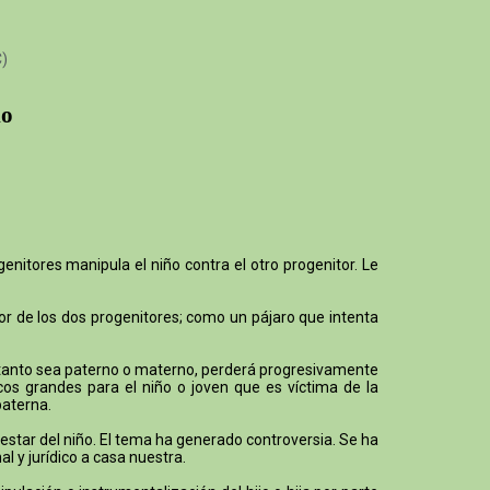
C)
io
enitores manipula el niño contra el otro progenitor. Le
mor de los dos progenitores; como un pájaro que intenta
o, tanto sea paterno o materno, perderá progresivamente
cos grandes para el niño o joven que es víctima de la
paterna.
ienestar del niño. El tema ha generado controversia. Se ha
l y jurídico a casa nuestra.