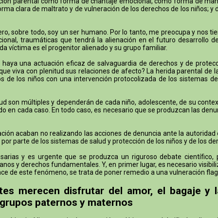
ación parental como forma de chantaje emocional, como forma de manipu
orma clara de maltrato y de vulneración de los derechos de los niños; y
a. Pero, sobre todo, soy un ser humano. Por lo tanto, me preocupa y nos
onal, traumáticas que tendrá la alienación en el futuro desarrollo d
a víctima es el progenitor alienado y su grupo familiar.
aya una actuación eficaz de salvaguardia de derechos y de protecció
ue viva con plenitud sus relaciones de afecto? La herida parental de 
 de los niños con una intervención protocolizada de los sistemas de
ud son múltiples y dependerán de cada niño, adolescente, de su context
ucido en cada caso. En todo caso, es necesario que se produzcan las denu
ón acaban no realizando las acciones de denuncia ante la autoridad civil
 por parte de los sistemas de salud y protección de los niños y de los de
rias y es urgente que se produzca un riguroso debate científico, pol
nos y derechos fundamentales. Y, en primer lugar, es necesario visibiliz
lcance de este fenómeno, se trata de poner remedio a una vulneración f
tes merecen disfrutar del amor, el bagaje y 
 grupos paternos y maternos