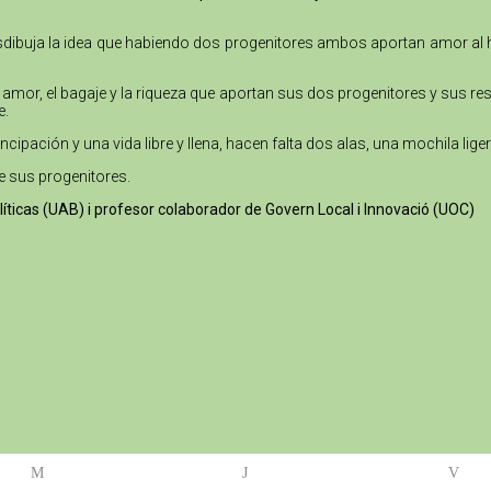
desdibuja la idea que habiendo dos progenitores ambos aportan amor al
 amor, el bagaje y la riqueza que aportan sus dos progenitores y sus re
e.
ipación y una vida libre y llena, hacen falta dos alas, una mochila liger
e sus progenitores.
olíticas (UAB) i profesor colaborador de Govern Local i Innovació (UOC)
M
J
V