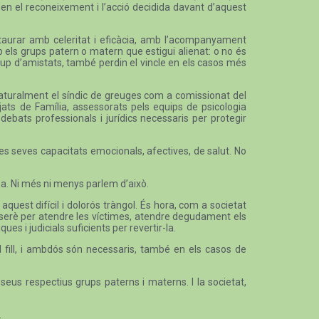
 en el reconeixement i l’acció decidida davant d’aquest
estaurar amb celeritat i eficàcia, amb l’acompanyament
mb els grups patern o matern que estigui alienat: o no és
l grup d’amistats, també perdin el vincle en els casos més
, naturalment el síndic de greuges com a comissionat del
jats de Família, assessorats pels equips de psicologia
 debats professionals i jurídics necessaris per protegir
les seves capacitats emocionals, afectives, de salut. No
na. Ni més ni menys parlem d’això.
aquest difícil i dolorós tràngol. És hora, com a societat
t serè per atendre les víctimes, atendre degudament els
es i judicials suficients per revertir-la.
l fill, i ambdós són necessaris, també en els casos de
seus respectius grups paterns i materns. I la societat,
.