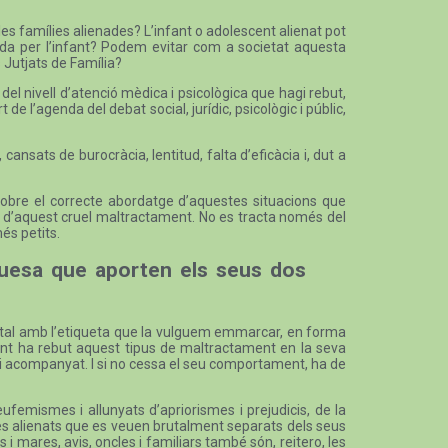
les famílies alienades? L’infant o adolescent alienat pot
rada per l’infant? Podem evitar com a societat aquesta
s Jutjats de Família?
el nivell d’atenció mèdica i psicològica que hagi rebut,
de l’agenda del debat social, jurídic, psicològic i públic,
cansats de burocràcia, lentitud, falta d’eficàcia i, dut a
c sobre el correcte abordatge d’aquestes situacions que
cia d’aquest cruel maltractament. No es tracta només del
és petits.
iquesa que aporten els seus dos
arental amb l’etiqueta que la vulguem emmarcar, en forma
ovint ha rebut aquest tipus de maltractament en la seva
 i acompanyat. I si no cessa el seu comportament, ha de
eufemismes i allunyats d’apriorismes i prejudicis, de la
ares alienats que es veuen brutalment separats dels seus
es i mares, avis, oncles i familiars també són, reitero, les