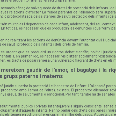
a és el progenitor alienat i el seu grup familiar.
ctuació eficaç de salvaguarda de drets i de protecció dels infants i de 
 seves relacions d’afecte? La ferida parental de l’alienació serà supe
ió protocol·litzada dels sistemes de salut i protecció dels infants i del
 són múltiples i dependran de cada infant, adolescent, del seu context, d
 En tot cas, és necessari que es produeixin les denúncies i que formi part 
no realitzant les accions de denúncia davant l’autoritat civil i judicial, 
 de salut i protecció dels infants i dels drets de família.
s urgent que es produeixi un rigorós debat científic, polític i jurídi
tals. I, en primer lloc, és necessari visibilitzar socialment l’existèn
en, es tracta de posar remei a una vulneració flagrant de drets en els m
 mereixen gaudir de l’amor, el bagatge i la r
us grups paterns i materns
 jurídic superior la protecció i el benestar de l’infant. L’alienació p
rogenitor amb l’amor de l’altre), existeix. El progenitor alienador s
enys greus, de salut mental o emocional. Per tant, també ha de ser atès
alut mental públics i privats infantojuvenils siguin conscients, sense 
envolupament d’aquests infants. Per no parlar dels drets dels pares i m
fills els tenien en odi o indiferència, en el millor dels casos. Aquests par