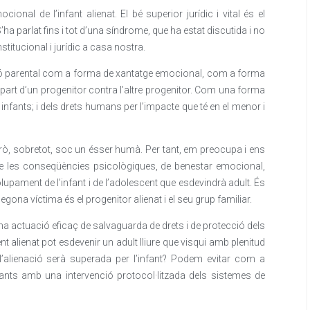
ional de l’infant alienat. El bé superior jurídic i vital és el
’ha parlat fins i tot d’una síndrome, que ha estat discutida i no
stitucional i jurídic a casa nostra.
ació parental com a forma de xantatge emocional, com a forma
er part d’un progenitor contra l’altre progenitor. Com una forma
infants; i dels drets humans per l’impacte que té en el menor i
 Però, sobretot, soc un ésser humà. Per tant, em preocupa i ens
e les conseqüències psicològiques, de benestar emocional,
lupament de l’infant i de l’adolescent que esdevindrà adult. És
egona víctima és el progenitor alienat i el seu grup familiar.
a actuació eficaç de salvaguarda de drets i de protecció dels
nt alienat pot esdevenir un adult lliure que visqui amb plenitud
 l’alienació serà superada per l’infant? Podem evitar com a
fants amb una intervenció protocol·litzada dels sistemes de