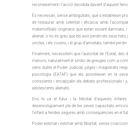
reconeixement i l’acció decidida davant d’aquest fen
És necessari, sense ambigüitats, que s’estableixin pro
de restaurar amb celeritat i eficàcia, amb l’acompan
maternofilials originaris que estan essent damnats, 
alienat: o no és greu que els avis perdin els seus nets,
oncles, i els cosins, i el grup d’amistats, també perdi
Finalment, necessitem que l’autoritat de l’Estat, des d
menors, naturalment el síndic de greuges com a comis
sens dubte el Poder Judicial, jutges i magistrats res
psicologia (EATAF) que els assisteixen en la seva v
conscients i encapçalin els debats professionals i j
adolescents alienats.
Ens hi va el futur i la felicitat d’aquests infa
desenvolupament ple de les seves capacitats emocio
l’infant a ferides segures amb conseqüències en el fut
Poder estimar i estimar amb llibertat, sense coaccion