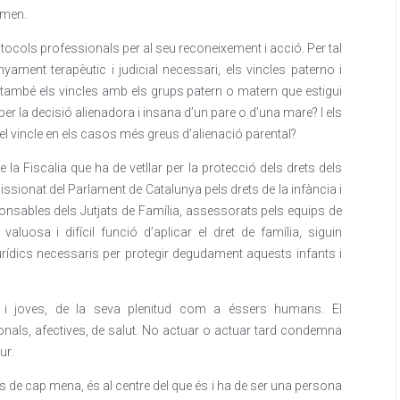
omen.
tocols professionals per al seu reconeixement i acció. Per tal
yament terapèutic i judicial necessari, els vincles paterno i
i també els vincles amb els grups patern o matern que estigui
 per la decisió alienadora i insana d’un pare o d’una mare? I els
n el vincle en els casos més greus d’alienació parental?
e la Fiscalia que ha de vetllar per la protecció dels drets dels
sionat del Parlament de Catalunya pels drets de la infància i
ponsables dels Jutjats de Família, assessorats pels equips de
aluosa i difícil funció d’aplicar el dret de família, siguin
urídics necessaris per protegir degudament aquests infants i
nts i joves, de la seva plenitud com a éssers humans. El
nals, afectives, de salut. No actuar o actuar tard condemna
ur.
s de cap mena, és al centre del que és i ha de ser una persona