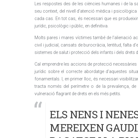
Les respostes des de les ciències humanes i de la sa
seu context, del nivell d’atenció mèdica i psicològica 
cada cas. En tot cas, és necessari que es produeixin
jurídic, psicològic i públic, en definitiva.
Molts pares i mares víctimes també de l’alienació ac
civil i judicial, cansats de burocràcia, lentitud, falta d
sistemes de salut i protecció dels infants i dels drets d
Cal emprendre les accions de protecció necessàries i é
jurídic sobre el correcte abordatge d’aquestes sit
fonamentals. I, en primer lloc, és necessari visibilit
tracta només del perímetre o de la prevalença, de
vulneració flagrant de drets en els més petits.
ELS NENS I NENE
MEREIXEN GAUDIR