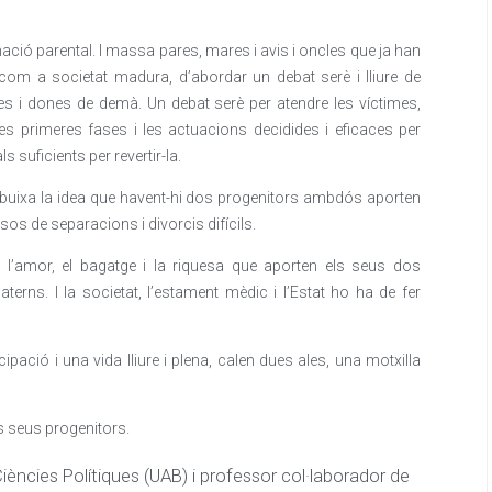
nació parental. I massa pares, mares i avis i oncles que ja han
, com a societat madura, d’abordar un debat serè i lliure de
mes i dones de demà. Un debat serè per atendre les víctimes,
les primeres fases i les actuacions decidides i eficaces per
s suficients per revertir-la.
esdibuixa la idea que havent-hi dos progenitors ambdós aporten
sos de separacions i divorcis difícils.
 l’amor, el bagatge i la riquesa que aporten els seus dos
terns. I la societat, l’estament mèdic i l’Estat ho ha de fer
pació i una vida lliure i plena, calen dues ales, una motxilla
s seus progenitors.
Ciències Polítiques (UAB) i professor col·laborador de