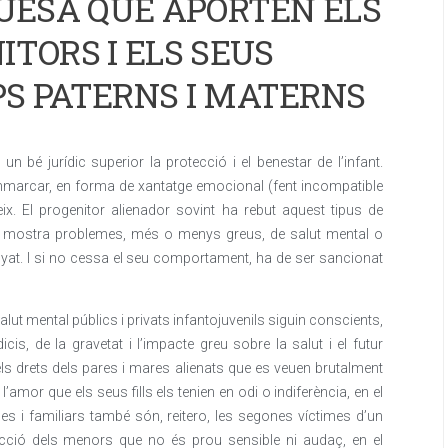
QUESA QUE APORTEN ELS
ITORS I ELS SEUS
PS PATERNS I MATERNS
 bé jurídic superior la protecció i el benestar de l’infant.
emmarcar, en forma de xantatge emocional (fent incompatible
eix. El progenitor alienador sovint ha rebut aquest tipus de
 bé mostra problemes, més o menys greus, de salut mental o
yat. I si no cessa el seu comportament, ha de ser sancionat
alut mental públics i privats infantojuvenils siguin conscients,
is, de la gravetat i l’impacte greu sobre la salut i el futur
ls drets dels pares i mares alienats que es veuen brutalment
 l’amor que els seus fills els tenien en odi o indiferència, en el
es i familiars també són, reitero, les segones víctimes d’un
ecció dels menors que no és prou sensible ni audaç, en el