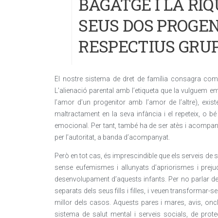
BAGATGE I LA RI
SEUS DOS PROGEN
RESPECTIUS GRU
El nostre sistema de dret de família consagra com un
L’alienació parental amb l’etiqueta que la vulguem 
l’amor d’un progenitor amb l’amor de l’altre), exist
maltractament en la seva infància i el repeteix, o
emocional. Per tant, també ha de ser atès i acompan
per l’autoritat, a banda d’acompanyat.
Però en tot cas, és imprescindible que els serveis de s
sense eufemismes i allunyats d’apriorismes i prejudic
desenvolupament d’aquests infants. Per no parlar de
separats dels seus fills i filles, i veuen transformar-se
millor dels casos. Aquests pares i mares, avis, oncl
sistema de salut mental i serveis socials, de prot