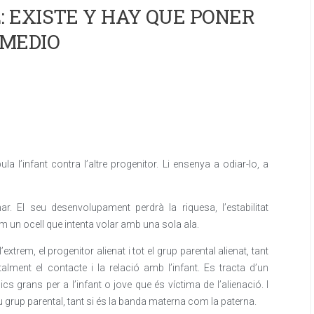
 EXISTE Y HAY QUE PONER
MEDIO
a l’infant contra l’altre progenitor. Li ensenya a odiar-lo, a
. El seu desenvolupament perdrà la riquesa, l’estabilitat
m un ocell que intenta volar amb una sola ala.
extrem, el progenitor alienat i tot el grup parental alienat, tant
alment el contacte i la relació amb l’infant. Es tracta d’un
 grans per a l’infant o jove que és víctima de l’alienació. I
 seu grup parental, tant si és la banda materna com la paterna.