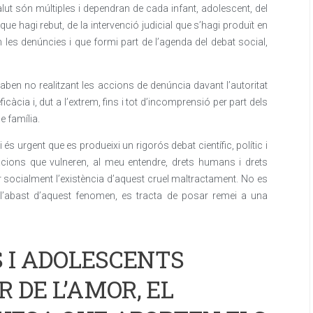
lut són múltiples i dependran de cada infant, adolescent, del
que hagi rebut, de la intervenció judicial que s’hagi produït en
 les denúncies i que formi part de l’agenda del debat social,
aben no realitzant les accions de denúncia davant l’autoritat
’eficàcia i, dut a l’extrem, fins i tot d’incomprensió per part dels
e família.
s urgent que es produeixi un rigorós debat científic, polític i
uacions que vulneren, al meu entendre, drets humans i drets
zar socialment l’existència d’aquest cruel maltractament. No es
 l’abast d’aquest fenomen, es tracta de posar remei a una
S I ADOLESCENTS
 DE L’AMOR, EL