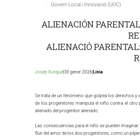
Govern Local i Innovació (UOC)
ALIENACIÓN PARENTAL:
RE
ALIENACIÓ PARENTAL:
R
Josep Xurigué
|30 gener 2026|
Línia
Se trata de un fenómeno que golpea los derechos y e
de los progenitores manipula el niño contra el otro p
alienado del progenitor alienado.
Las consecuencias para el niño se pueden imaginar. S
fluir del amor de los dos progenitores; como un pájar