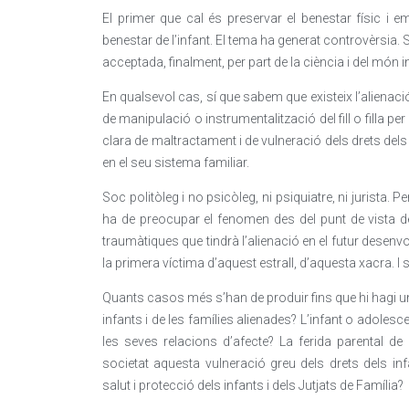
El primer que cal és preservar el benestar físic i emoc
benestar de l’infant. El tema ha generat controvèrsia. S
acceptada, finalment, per part de la ciència i del món in
En qualsevol cas, sí que sabem que existeix l’alien
de manipulació o instrumentalització del fill o filla p
clara de maltractament i de vulneració dels drets dels 
en el seu sistema familiar.
Soc politòleg i no psicòleg, ni psiquiatre, ni jurista.
ha de preocupar el fenomen des del punt de vista d
traumàtiques que tindrà l’alienació en el futur desenvo
la primera víctima d’aquest estrall, d’aquesta xacra. I s
Quants casos més s’han de produir fins que hi hagi un
infants i de les famílies alienades? L’infant o adolesce
les seves relacions d’afecte? La ferida parental de
societat aquesta vulneració greu dels drets dels in
salut i protecció dels infants i dels Jutjats de Família?