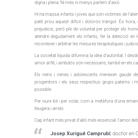
digna i plena. Ni més ni menys parlem d’això.
Hi ha massa infants i joves que són víctimes de l’alie
patit prou aquest difícil i dolorós tràngol. És hora
prejudicis, però ple de voluntat per protegir els ho
atendre degudament els infants, fer la detecció en 
reconèixer i arbitrar les mesures terapèutiques i judicial
La societat líquida difumina la idea d’autoritat. I d
amor al fill, i ambdós són necessaris, també en els ca
Els nens i nenes i adolescents mereixen gaudir de
progenitors i els seus respectius grups paterns i ma
possible.
Per viure bé i per volar, com a metàfora d’una emanci
lleugera i arrels.
Cap infant més privat d’allò més essencial: l’amor del
Josep Xurigué Camprubí
, doctor en 