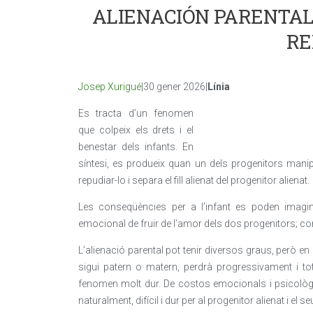
ALIENACIÓN PARENTAL:
RE
Josep Xurigué
|30 gener 2026|
Línia
Es tracta d’un fenomen
que colpeix els drets i el
benestar dels infants. En
síntesi, es produeix quan un dels progenitors manipul
repudiar-lo i separa el fill alienat del progenitor alienat.
Les conseqüències per a l’infant es poden imaginar
emocional de fruir de l’amor dels dos progenitors; co
L’alienació parental pot tenir diversos graus, però en l’
sigui patern o matern, perdrà progressivament i tot
fenomen molt dur. De costos emocionals i psicològics
naturalment, difícil i dur per al progenitor alienat i el