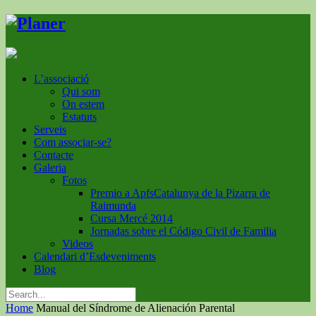
L’associació
Qui som
On estem
Estatuts
Serveis
Com associar-se?
Contacte
Galeria
Fotos
Premio a ApfsCatalunya de la Pizarra de
Raimunda
Cursa Mercé 2014
Jornadas sobre el Código Civil de Familia
Videos
Calendari d’Esdeveniments
Blog
Home
Manual del Síndrome de Alienación Parental