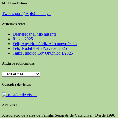
Mi TL en Twitter
Tweets por @ApfsCatalunya
Articles recents
Desheredar al hijo ausente
Renda 2025
Feliç Any Nou / feliz Año nuevo 2026
Feliç Nadal /Feliz Navidad 2025
Taller Jurídico Ley Orgánica 1/2025
Arxiu de publicacions
Arxiu
de
publicacions
Contador de visitas
APFSCAT
Associació de Pares de Familia Separats de Catalunya - Desde 1996