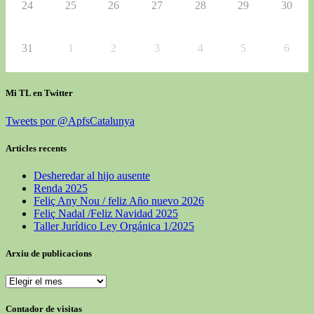
24
25
26
27
28
29
30
31
1
2
3
4
5
6
Mi TL en Twitter
Tweets por @ApfsCatalunya
Articles recents
Desheredar al hijo ausente
Renda 2025
Feliç Any Nou / feliz Año nuevo 2026
Feliç Nadal /Feliz Navidad 2025
Taller Jurídico Ley Orgánica 1/2025
Arxiu de publicacions
Arxiu
de
publicacions
Contador de visitas