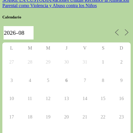
SOBRE LA CUSTODIA
Naciones Unidas Reconoce la Alineación
Parental como Violencia y Abuso contra los Niños
Calendario
L
M
M
J
V
S
D
27
28
29
30
31
1
2
3
4
5
6
7
8
9
10
11
12
13
14
15
16
17
18
19
20
21
22
23