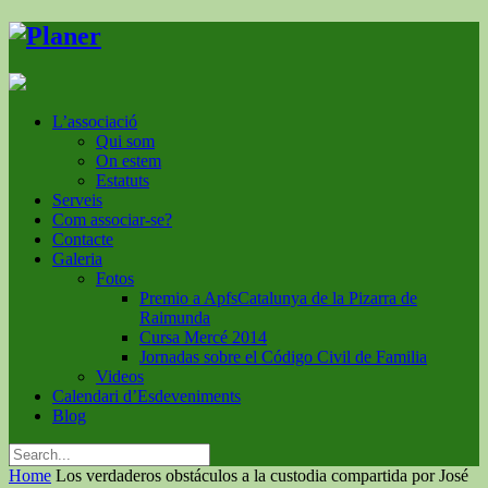
L’associació
Qui som
On estem
Estatuts
Serveis
Com associar-se?
Contacte
Galeria
Fotos
Premio a ApfsCatalunya de la Pizarra de
Raimunda
Cursa Mercé 2014
Jornadas sobre el Código Civil de Familia
Videos
Calendari d’Esdeveniments
Blog
Home
Los verdaderos obstáculos a la custodia compartida por José